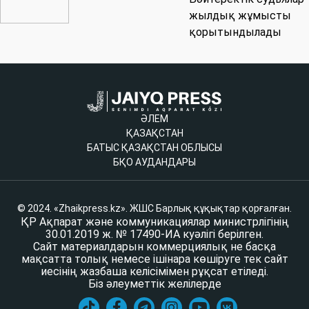
жылдық жұмысты
қорытындылады
ӘЛЕМ
ҚАЗАҚСТАН
БАТЫС ҚАЗАҚСТАН ОБЛЫСЫ
БҚО АУДАНДАРЫ
© 2024. «Zhaikpress.kz». ЖШС Барлық құқықтар қорғалған.
ҚР Ақпарат және коммуникациялар министрлігінің
30.01.2019 ж. № 17490-ИА куәлігі берілген.
Сайт материалдарын коммерциялық не басқа
мақсатта толық немесе ішінара көшіруге тек сайт
иесінің жазбаша келісімімен рұқсат етіледі.
Біз әлеуметтік желілерде