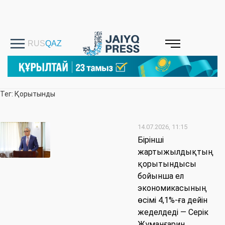
Тег: Қорытынды
14.07.2026, 11:15
Бірінші
жартыжылдықтың
қорытындысы
бойынша ел
экономикасының
өсімі 4,1%-ға дейін
жеделдеді — Серік
Жұманғарин