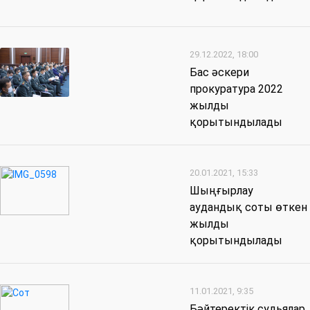
29.12.2022, 18:00
Бас әскери
прокуратура 2022
жылды
қорытындылады
20.01.2021, 15:33
Шыңғырлау
аудандық соты өткен
жылды
қорытындылады
11.01.2021, 9:35
Бәйтеректік судьялар