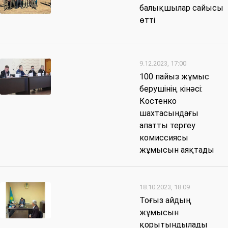
балықшылар сайысы
өтті
9.12.2023, 17:00
100 пайыз жұмыс
берушінің кінәсі:
Костенко
шахтасындағы
апатты тергеу
комиссиясы
жұмысын аяқтады
18.10.2023, 18:09
Тоғыз айдың
жұмысын
қорытындылады