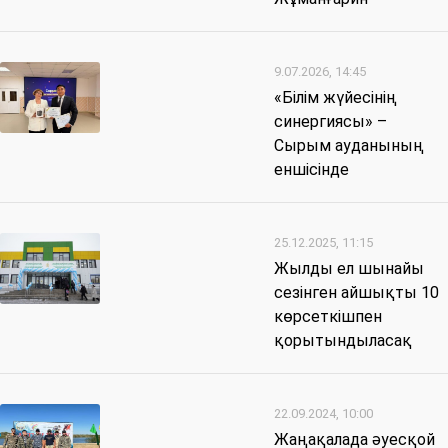
9.07.2026, 14:45
«Білім жүйесінің
синергиясы» –
Сырым ауданының
еншісінде
25.12.2025, 11:15
Жылды ел шынайы
сезінген айшықты 10
көрсеткішпен
қорытындыласақ
22.09.2024, 10:00
Жаңақалада әуесқой