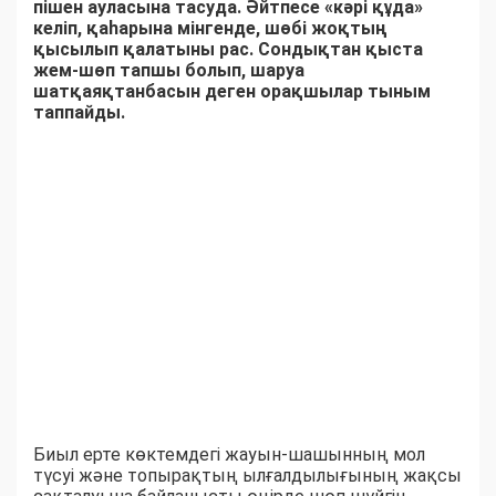
пішен ауласына тасуда. Әйтпесе «кәрі құда»
келіп, қаһарына мінгенде, шөбі жоқтың
қысылып қалатыны рас. Сондықтан қыста
жем-шөп тапшы болып, шаруа
шатқаяқтанбасын деген орақшылар тыным
таппайды.
Биыл ерте көктемдегі жауын-шашынның мол
түсуі және топырақтың ылғалдылығының жақсы