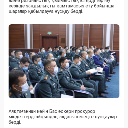
және резонанстық қылмыстық істерді тергеу
кезінде заңдылықты қамтамасыз ету бойынша
шаралар қабылдауға нұсқау берді.
Аяқтағаннан кейін Бас әскери прокурор
міндеттерді айқындап, алдағы кезеңге нұсқаулар
берді.