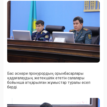
Бас әскери прокурордың орынбасарлары
қадағалаудың жетекшілік ететін салалары
бойынша атқарылған жұмыстар туралы есеп
берді.