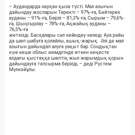
– Аудандарда науқан қыза түсті. Мал азығын
дайындау жоспарын Теректі – 97%-ға, Бәйтерек
ауданы – 91%-ға, Бөрлі – 81,3%-ға, Сырым – 79,6%-
ға, Шыңғырлау – 78%-ға, Ақжайық ауданы –
76,5%-ға
жеткізді. Басқалары сәл кейіндеу келеді. Ауа райы
да шөп шабуға қолайлы, ашық-жарық. Әлі де мал
азығын дайындап алуға уақыт бар. Сондықтан
күні кеше облыс әкімдігінде өткен кеңесте
алдағы қыстаққа шөптің жыл жарымдық қорын
дайындауға тапсырма берілді, – деді Рүстем
Мүлкәйұлы.