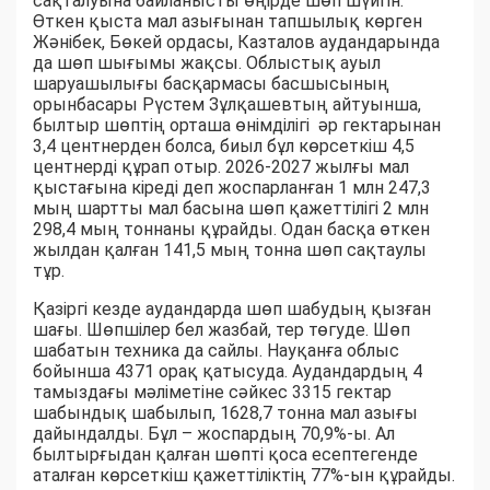
сақталуына байланысты өңірде шөп шүйгін.
Өткен қыста мал азығынан тапшылық көрген
Жәнібек, Бөкей ордасы, Казталов аудандарында
да шөп шығымы жақсы. Облыстық ауыл
шаруашылығы басқармасы басшысының
орынбасары Рүстем Зұлқашевтың айтуынша,
былтыр шөптің орташа өнімділігі әр гектарынан
3,4 центнерден болса, биыл бұл көрсеткіш 4,5
центнерді құрап отыр. 2026-2027 жылғы мал
қыстағына кіреді деп жоспарланған 1 млн 247,3
мың шартты мал басына шөп қажеттілігі 2 млн
298,4 мың тоннаны құрайды. Одан басқа өткен
жылдан қалған 141,5 мың тонна шөп сақтаулы
тұр.
Қазіргі кезде аудандарда шөп шабудың қызған
шағы. Шөпшілер бел жазбай, тер төгуде. Шөп
шабатын техника да сайлы. Науқанға облыс
бойынша 4371 орақ қатысуда. Аудандардың 4
тамыздағы мәліметіне сәйкес 3315 гектар
шабындық шабылып, 1628,7 тонна мал азығы
дайындалды. Бұл – жоспардың 70,9%-ы. Ал
былтырғыдан қалған шөпті қоса есептегенде
аталған көрсеткіш қажеттіліктің 77%-ын құрайды.