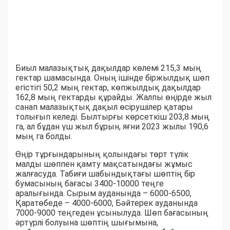
Биыл малазықтық дақылдар көлемі 215,3 мың
гектар шамасында. Оның ішінде біржылдық шөп
егістігі 50,2 мың гектар, көпжылдық дақылдар
162,8 мың гектарды құрайды. Жалпы өңірде жыл
санап малазықтық дақыл өсірушілер қатары
толығып келеді. Былтырғы көрсеткіш 203,8 мың
га, ал бұдан үш жыл бұрын, яғни 2023 жылы 190,6
мың га болды.
Өңір тұрғындарының қолындағы төрт түлік
малды шөппен қамту мақсатындағы жұмыс
жалғасуда. Табиғи шабындықтағы шөптің бір
бумасының бағасы 3400-10000 теңге
аралығында. Сырым ауданында – 6000-6500,
Қаратөбеде – 4000-6000, Бәйтерек ауданында
7000-9000 теңгеден ұсынылуда. Шөп бағасының
әртүрлі болуына шөптің шығымына,