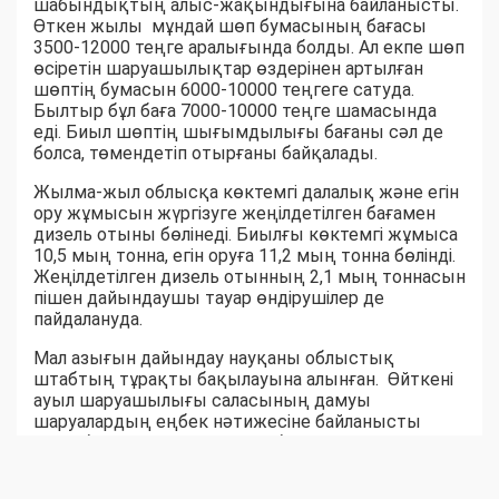
шабындықтың алыс-жақындығына байланысты.
Өткен жылы мұндай шөп бумасының бағасы
3500-12000 теңге аралығында болды. Ал екпе шөп
өсіретін шаруашылықтар өздерінен артылған
шөптің бумасын 6000-10000 теңгеге сатуда.
Былтыр бұл баға 7000-10000 теңге шамасында
еді. Биыл шөптің шығымдылығы бағаны сәл де
болса, төмендетіп отырғаны байқалады.
Жылма-жыл облысқа көктемгі далалық және егін
ору жұмысын жүргізуге жеңілдетілген бағамен
дизель отыны бөлінеді. Биылғы көктемгі жұмыса
10,5 мың тонна, егін оруға 11,2 мың тонна бөлінді.
Жеңілдетілген дизель отынның 2,1 мың тоннасын
пішен дайындаушы тауар өндірушілер де
пайдалануда.
Мал азығын дайындау науқаны облыстық
штабтың тұрақты бақылауына алынған. Өйткені
ауыл шаруашылығы саласының дамуы
шаруалардың еңбек нәтижесіне байланысты
екені белгілі. Ауыл-аудандар биыл мал азығынан
тапшылық көрмейтін сыңайлы. Шөпшілердің
жем-шөп дайындау қарқыны соны аңғартқандай.