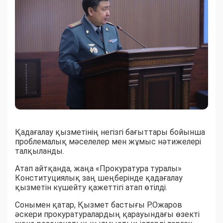
Қадағалау қызметінің негізгі бағыттары бойынша
проблемалық мәселелер мен жұмыс нәтижелері
талқыланды.
Атап айтқанда, жаңа «Прокуратура туралы»
Конституциялық заң шеңберінде қадағалау
қызметін күшейту қажеттігі атап өтілді.
Сонымен қатар, Қызмет бастығы Р.Ожаров
әскери прокуратуралардың қарауындағы өзекті