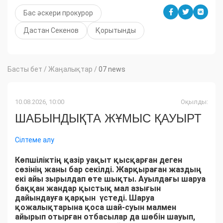
Бас әскери прокурор
Дастан Секенов
Қорытынды
Басты бет
/
Жаңалықтар
/
07 news
10.08.2026, 10:00
Оқылды:
ШАБЫНДЫҚТА ЖҰМЫС ҚАУЫРТ
Сілтеме алу
Көпшіліктің қазір уақыт қысқарған деген
сөзінің жаны бар секілді. Жарқыраған жаздың
екі айы зырылдап өте шықты. Ауылдағы шаруа
баққан жандар қыстық мал азығын
дайындауға қарқын үстеді. Шаруа
қожалықтарына қоса шай-суын малмен
айырып отырған отбасылар да шөбін шауып,