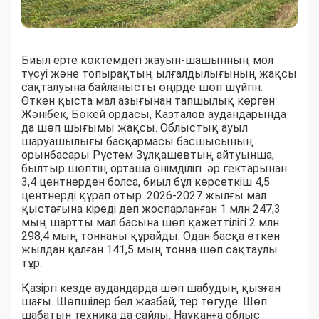
Биыл ерте көктемдегі жауын-шашынның мол
түсуі және топырақтың ылғалдылығының жақсы
сақталуына байланысты өңірде шөп шүйгін.
Өткен қыста мал азығынан тапшылық көрген
Жәнібек, Бөкей ордасы, Казталов аудандарында
да шөп шығымы жақсы. Облыстық ауыл
шаруашылығы басқармасы басшысының
орынбасары Рүстем Зұлқашевтың айтуынша,
былтыр шөптің орташа өнімділігі әр гектарынан
3,4 центнерден болса, биыл бұл көрсеткіш 4,5
центнерді құрап отыр. 2026-2027 жылғы мал
қыстағына кіреді деп жоспарланған 1 млн 247,3
мың шартты мал басына шөп қажеттілігі 2 млн
298,4 мың тоннаны құрайды. Одан басқа өткен
жылдан қалған 141,5 мың тонна шөп сақтаулы
тұр.
Қазіргі кезде аудандарда шөп шабудың қызған
шағы. Шөпшілер бел жазбай, тер төгуде. Шөп
шабатын техника да сайлы. Науқанға облыс