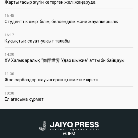
Жарты ғасыр жүгін көтерген желі жаңаруда
16:45
Студенттік өмір: білім, белсенділік және жауапкершілік
16:17
Құқықтық сауат-уақыт талабы
14:30
XV Халықаралық “舞蹈世界 Удао шыжие” атты би байқауы
11:30
Жас сарбаздар жауынгерлік қызметке кірісті
10:30
Ел ағасына құрмет
ӘЛЕМ