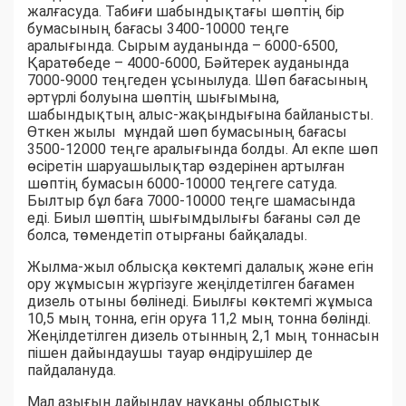
жалғасуда. Табиғи шабындықтағы шөптің бір
бумасының бағасы 3400-10000 теңге
аралығында. Сырым ауданында – 6000-6500,
Қаратөбеде – 4000-6000, Бәйтерек ауданында
7000-9000 теңгеден ұсынылуда. Шөп бағасының
әртүрлі болуына шөптің шығымына,
шабындықтың алыс-жақындығына байланысты.
Өткен жылы мұндай шөп бумасының бағасы
3500-12000 теңге аралығында болды. Ал екпе шөп
өсіретін шаруашылықтар өздерінен артылған
шөптің бумасын 6000-10000 теңгеге сатуда.
Былтыр бұл баға 7000-10000 теңге шамасында
еді. Биыл шөптің шығымдылығы бағаны сәл де
болса, төмендетіп отырғаны байқалады.
Жылма-жыл облысқа көктемгі далалық және егін
ору жұмысын жүргізуге жеңілдетілген бағамен
дизель отыны бөлінеді. Биылғы көктемгі жұмыса
10,5 мың тонна, егін оруға 11,2 мың тонна бөлінді.
Жеңілдетілген дизель отынның 2,1 мың тоннасын
пішен дайындаушы тауар өндірушілер де
пайдалануда.
Мал азығын дайындау науқаны облыстық