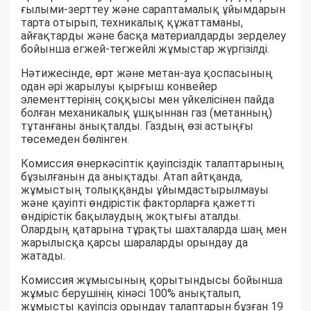
ғылыми-зерттеу және сараптамалық ұйымдарын
тарта отырып, техникалық құжаттаманы,
айғақтарды және басқа материалдарды зерделеу
бойынша егжей-тегжейлі жұмыстар жүргізілді.
Нәтижесінде, өрт және метан-ауа қоспасының
одан әрі жарылуы қырғыш конвейер
элементтерінің соққысы мен үйкелісінен пайда
болған механикалық ұшқыннан газ (метанның)
тұтанғаны анықталды. Газдың өзі астыңғы
төсемеден бөлінген.
Комиссия өнеркәсіптік қауіпсіздік талаптарының
бұзылғанын да анықтады. Атап айтқанда,
жұмыстың толыққанды ұйымдастырылмауы
және қауіпті өндірістік факторларға қажетті
өндірістік бақылаудың жоқтығы аталды.
Олардың қатарына тұрақты шахталарда шаң мен
жарылысқа қарсы шараларды орындау да
жатады.
Комиссия жұмысының қорытындысы бойынша
жұмыс берушінің кінәсі 100% анықталып,
жұмысты қауіпсіз орындау талаптарын бұзған 19