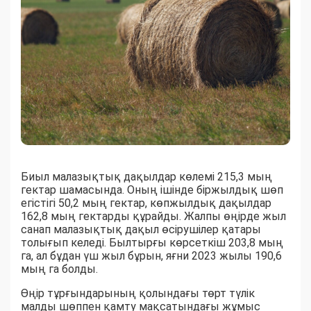
Биыл малазықтық дақылдар көлемі 215,3 мың
гектар шамасында. Оның ішінде біржылдық шөп
егістігі 50,2 мың гектар, көпжылдық дақылдар
162,8 мың гектарды құрайды. Жалпы өңірде жыл
санап малазықтық дақыл өсірушілер қатары
толығып келеді. Былтырғы көрсеткіш 203,8 мың
га, ал бұдан үш жыл бұрын, яғни 2023 жылы 190,6
мың га болды.
Өңір тұрғындарының қолындағы төрт түлік
малды шөппен қамту мақсатындағы жұмыс