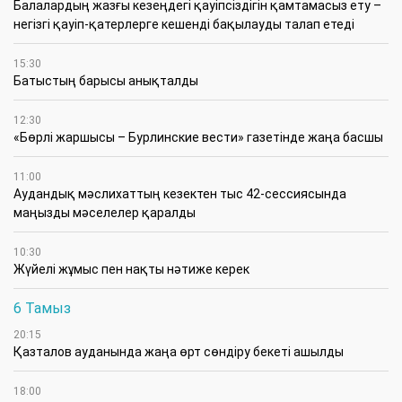
Балалардың жазғы кезеңдегі қауіпсіздігін қамтамасыз ету –
негізгі қауіп-қатерлерге кешенді бақылауды талап етеді
15:30
Батыстың барысы анықталды
12:30
«Бөрлі жаршысы – Бурлинские вести» газетінде жаңа басшы
11:00
Аудандық мәслихаттың кезектен тыс 42-сессиясында
маңызды мәселелер қаралды
10:30
Жүйелі жұмыс пен нақты нәтиже керек
6 Тамыз
20:15
Қазталов ауданында жаңа өрт сөндіру бекеті ашылды
18:00