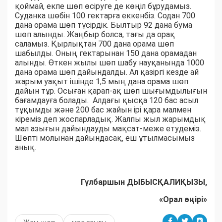
қоймай, екпе шөп өсіруге де көңіл бұрудамыз.
Суданка шөбін 100 гектарға еккенбіз. Содан 700
дана орама шөп түсірдік. Былтыр 92 дана бума
шөп алынды. Жаңбыр болса, тағы да орақ
саламыз. Қырлықтан 700 дана орама шөп
шабылды. Оның гектарынан 150 дана орамадан
алынды. Өткен жылы шөп шабу науқанында 1000
дана орама шөп дайындалды. Ал қазіргі кезде ай
жарым уақыт ішінде 1,5 мың дана орама шөп
дайын тұр. Осыған қарап-ақ шөп шығымдылығын
бағамдауға болады. Алдағы қысқа 120 бас асыл
тұқымды және 200 бас жайын ірі қара малмен
кіреміз деп жоспарладық. Жалпы жыл жарымдық
мал азығын дайындауды мақсат-меже етудеміз.
Шөпті молынан дайындасақ, еш ұтылмасымыз
анық.
Гүлбаршын ДЫБЫСҚАЛИҚЫЗЫ,
«Орал өңірі»