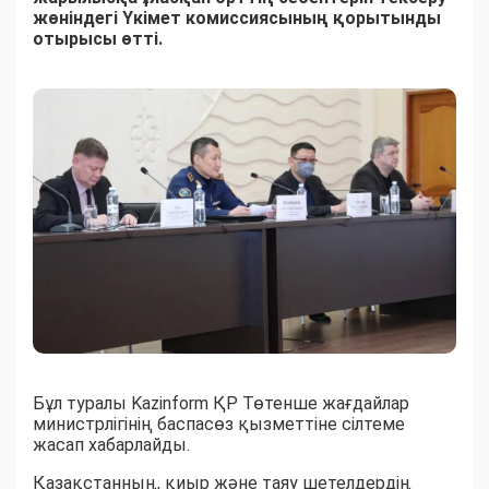
жөніндегі Үкімет комиссиясының қорытынды
отырысы өтті.
Бұл туралы Kazinform ҚР Төтенше жағдайлар
министрлігінің баспасөз қызметтіне сілтеме
жасап хабарлайды.
Қазақстанның, қиыр және таяу шетелдердің