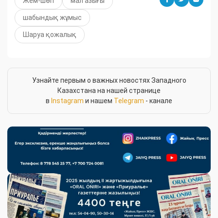
Жем-шөп
мал азығы
шабындық жұмыс
Шаруа қожалық
Узнайте первым о важных новостях Западного
Казахстана на нашей странице
в
Instagram
и нашем
Telegram
- канале