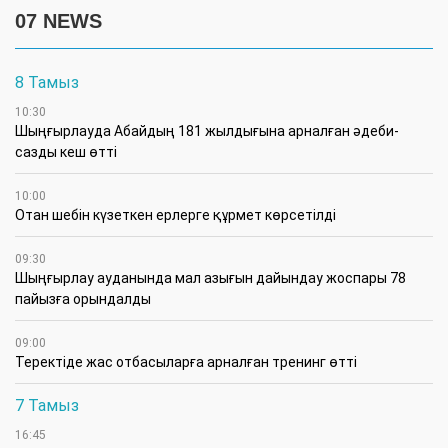
07 NEWS
8 Тамыз
10:30
Шыңғырлауда Абайдың 181 жылдығына арналған әдеби-
сазды кеш өтті
10:00
Отан шебін күзеткен ерлерге құрмет көрсетілді
09:30
​Шыңғырлау ауданында мал азығын дайындау жоспары 78
пайызға орындалды
09:00
​Теректіде жас отбасыларға арналған тренинг өтті
7 Тамыз
16:45