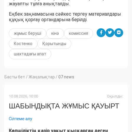
жауапты тұлға анықталды.
Еңбек заңнамасына сәйкес тергеу материалдары
құқық қорғау органдарына берілді.
жұмыс беруші
кінә
комиссия
Костенко
Қорытынды
шахтадағы апат
Басты бет
/
Жаңалықтар
/
07 news
10.08.2026, 10:00
Оқылды:
ШАБЫНДЫҚТА ЖҰМЫС ҚАУЫРТ
Сілтеме алу
Көпшіліктің қазір уақыт қысқарған деген