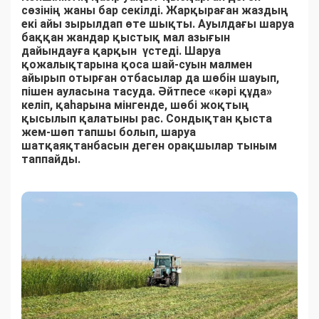
сөзінің жаны бар секілді. Жарқыраған жаздың
екі айы зырылдап өте шықты. Ауылдағы шаруа
баққан жандар қыстық мал азығын
дайындауға қарқын үстеді. Шаруа
қожалықтарына қоса шай-суын малмен
айырып отырған отбасылар да шөбін шауып,
пішен ауласына тасуда. Әйтпесе «кәрі құда»
келіп, қаһарына мінгенде, шөбі жоқтың
қысылып қалатыны рас. Сондықтан қыста
жем-шөп тапшы болып, шаруа
шатқаяқтанбасын деген орақшылар тыным
таппайды.