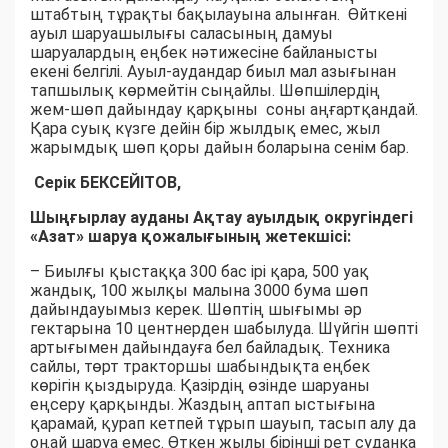
штабтың тұрақты бақылауына алынған. Өйткені
ауыл шаруашылығы саласының дамуы
шаруалардың еңбек нәтижесіне байланысты
екені белгілі. Ауыл-аудандар биыл мал азығынан
тапшылық көрмейтін сыңайлы. Шөпшілердің
жем-шөп дайындау қарқыны соны аңғартқандай.
Қара суық күзге дейін бір жылдық емес, жыл
жарымдық шөп қоры дайын боларына сенім бар.
Серік БЕКСЕЙІТОВ,
Шыңғырлау ауданы Ақтау ауылдық округіндегі
«Азат» шаруа қожалығының жетекшісі:
– Биылғы қыстаққа 300 бас ірі қара, 500 уақ
жандық, 100 жылқы малына 3000 бума шөп
дайындауымыз керек. Шөптің шығымы әр
гектарына 10 центнерден шабылуда. Шүйгін шөпті
артығымен дайындауға бел байладық. Техника
сайлы, төрт тракторшы шабындықта еңбек
көрігін қыздыруда. Қазірдің өзінде шаруаны
еңсеру қарқынды. Жаздың аптап ыстығына
қарамай, қурап кетпей тұрып шауып, тасып алу да
оңай шаруа емес. Өткен жылы бірінші рет суданка