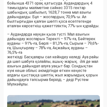
бойынша 4371 орақ қатысуда. Аудандардың 4
тамыздағы мәліметіне сәйкес 3315 гектар
шабындық шабылып, 1628,7 тонна мал азығы
дайындалды. Бұл – жоспардың 70,9%-ы. Ал
былтырғыдан қалған шөпті қоса есептегенде
аталған көрсеткіш қажеттіліктің 77%-ын құрайды.
– Аудандарда науқан қыза түсті. Мал азығын
дайындау жоспарын Теректі – 97%-ға, Бәйтерек
ауданы – 91%-ға, Бөрлі – 81,3%-ға, Сырым – 79,6%-
ға, Шыңғырлау – 78%-ға, Ақжайық ауданы –
76,5%-ға
жеткізді. Басқалары сәл кейіндеу келеді. Ауа райы
да шөп шабуға қолайлы, ашық-жарық. Әлі де мал
азығын дайындап алуға уақыт бар. Сондықтан
күні кеше облыс әкімдігінде өткен кеңесте
алдағы қыстаққа шөптің жыл жарымдық қорын
дайындауға тапсырма берілді, – деді Рүстем
Мүлкәйұлы.