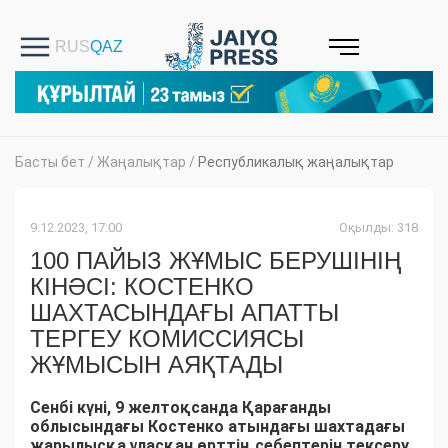
Басты бет
/
Жаңалықтар
/
Республикалық жаңалықтар
9.12.2023, 17:00
Оқылды: 318
100 ПАЙЫЗ ЖҰМЫС БЕРУШІНІҢ
КІНӘСІ: КОСТЕНКО
ШАХТАСЫНДАҒЫ АПАТТЫ
ТЕРГЕУ КОМИССИЯСЫ
ЖҰМЫСЫН АЯҚТАДЫ
Сенбі күні, 9 желтоқсанда Қарағанды
облысындағы Костенко атындағы шахтадағы
жарылысқа ұласқан өрттің себептерін тексеру