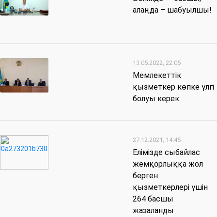
алаңда – шабуылшы!
13.05.2022, 22:05
Мемлекеттік
қызметкер көпке үлгі
болуы керек
27.12.2021, 14:45
Елімізде сыбайлас
жемқорлыққа жол
берген
қызметкерлері үшін
264 басшы
жазаланды