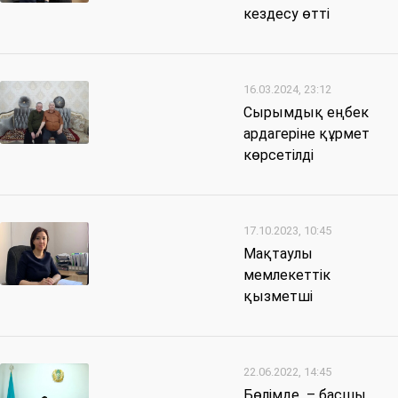
кездесу өтті
16.03.2024, 23:12
Сырымдық еңбек
ардагеріне құрмет
көрсетілді
17.10.2023, 10:45
Мақтаулы
мемлекеттік
қызметші
22.06.2022, 14:45
Бөлімде – басшы,