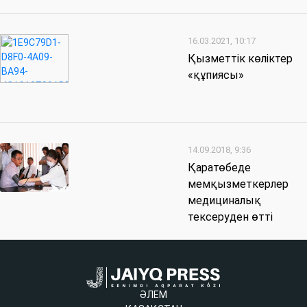
16.03.2021, 10:17
Қызметтік көліктер
«құпиясы»
14.09.2018, 9:36
Қаратөбеде
мемқызметкерлер
медициналық
тексеруден өтті
ӘЛЕМ