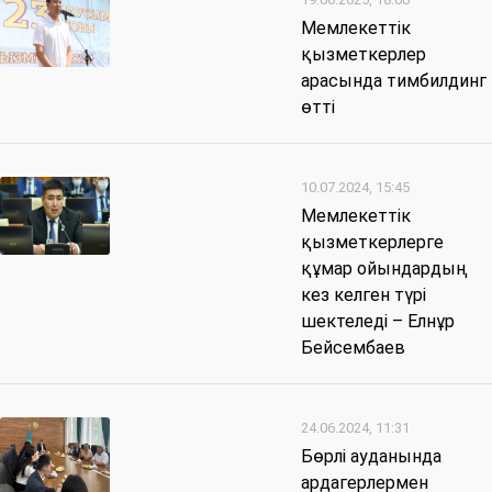
Мемлекеттік
қызметкерлер
арасында тимбилдинг
өтті
10.07.2024, 15:45
Мемлекеттік
қызметкерлерге
құмар ойындардың
кез келген түрі
шектеледі – Елнұр
Бейсембаев
24.06.2024, 11:31
Бөрлі ауданында
ардагерлермен