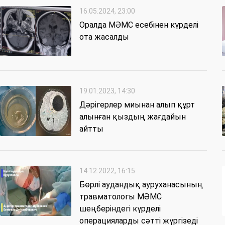
16.05.2024, 23:00
Оралда МӘМС есебінен күрделі
ота жасалды
19.01.2023, 14:30
Дәрігерлер миынан алып құрт
алынған қыздың жағдайын
айтты
14.12.2022, 16:15
Бөрлі аудандық ауруханасының
травматологы МӘМС
шеңберіндегі күрделі
операцияларды сәтті жүргізеді