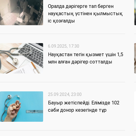
Оралда дәрігерге тап берген
науқастың үстінен қылмыстық
іс қозғалды
6.09.2025, 17:30
Науқастан тегін қызмет үшін 1,5
млн алған дәрігер сотталды
25.09.2024, 23:00
Бауыр жетіспейді. Елімізде 102
сәби донор кезегінде тұр