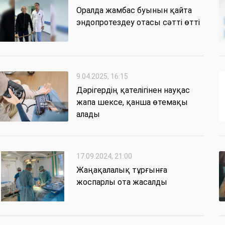
Оралда жамбас буынын қайта
эндопротездеу отасы сәтті өтті
9.04.2025, 16:15
Дәрігердің қателігінен науқас
жапа шексе, қанша өтемақы
алады
17.09.2024, 21:00
Жаңақалалық тұрғынға
жоспарлы ота жасалды