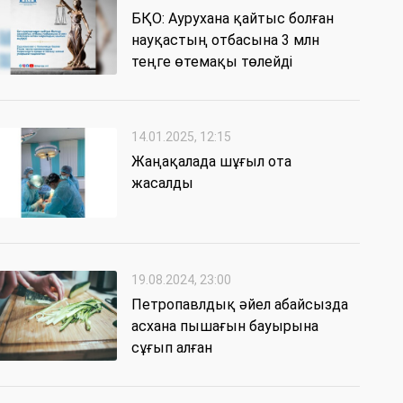
БҚО: Аурухана қайтыс болған
науқастың отбасына 3 млн
теңге өтемақы төлейді
14.01.2025, 12:15
Жаңақалада шұғыл ота
жасалды
19.08.2024, 23:00
Петропавлдық әйел абайсызда
асхана пышағын бауырына
сұғып алған