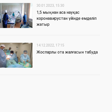
30.01.2023, 15:30
1,5 мыңнан аса науқас
коронавирустан үйінде емделіп
жатыр
14.12.2022, 17:15
Жоспарлы ота жалғасын табуда