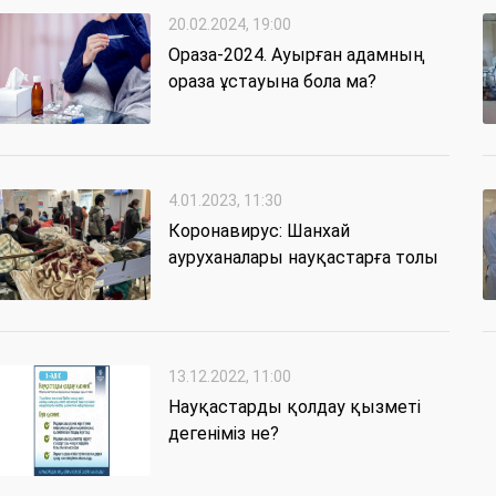
20.02.2024, 19:00
Ораза-2024. Ауырған адамның
ораза ұстауына бола ма?
4.01.2023, 11:30
Коронавирус: Шанхай
ауруханалары науқастарға толы
13.12.2022, 11:00
Науқастарды қолдау қызметі
дегеніміз не?