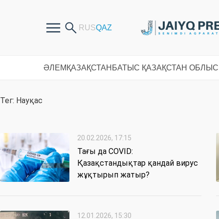
ӘЛЕМ
ҚАЗАҚСТАН
БАТЫС ҚАЗАҚСТАН ОБЛЫ
Тег: Науқас
20.02.2026, 17:15
Тағы да COVID:
Қазақстандықтар қандай вирус
жұқтырып жатыр?
12.01.2026, 15:30