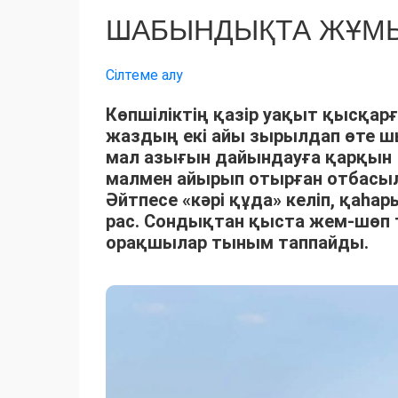
ШАБЫНДЫҚТА ЖҰМЫ
Сілтеме алу
Көпшіліктің қазір уақыт қысқарғ
жаздың екі айы зырылдап өте 
мал азығын дайындауға қарқын 
малмен айырып отырған отбасыла
Әйтпесе «кәрі құда» келіп, қаһ
рас. Сондықтан қыста жем-шөп 
орақшылар тыным таппайды.