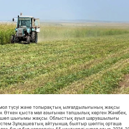
мол түсуі және топырақтың ылғалдылығының жақсы
н. Өткен қыста мал азығынан тапшылық көрген Жәнібек,
да шөп шығымы жақсы. Облыстық ауыл шаруашылығы
стем Зұлқашевтың айтуынша, былтыр шөптің орташа