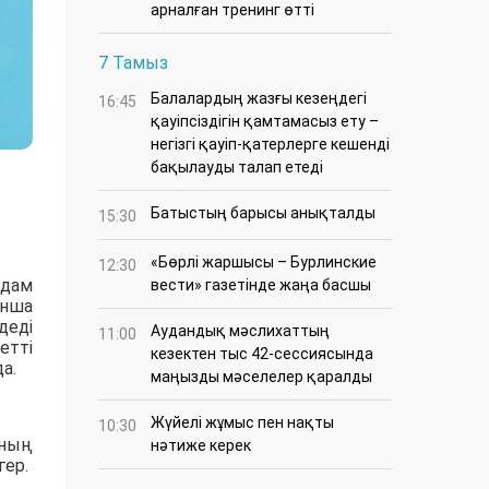
арналған тренинг өтті
7 Тамыз
Балалардың жазғы кезеңдегі
16:45
қауіпсіздігін қамтамасыз ету –
негізгі қауіп-қатерлерге кешенді
бақылауды талап етеді
Батыстың барысы анықталды
15:30
«Бөрлі жаршысы – Бурлинские
12:30
адам
вести» газетінде жаңа басшы
ынша
деді
Аудандық мәслихаттың
11:00
етті
кезектен тыс 42-сессиясында
а.
маңызды мәселелер қаралды
Жүйелі жұмыс пен нақты
10:30
нның
нәтиже керек
гер.