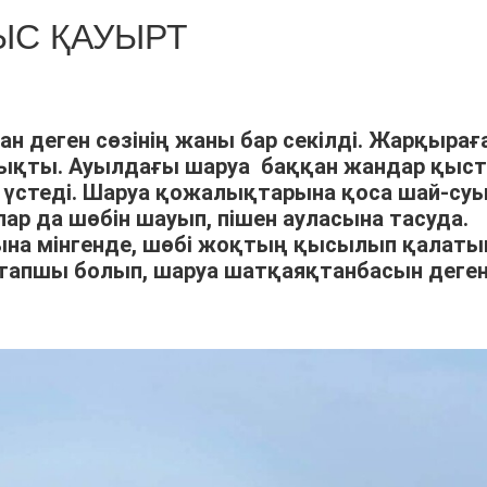
С ҚАУЫРТ
ан деген сөзінің жаны бар секілді. Жарқырағ
шықты. Ауылдағы шаруа баққан жандар қыс
үстеді. Шаруа қожалықтарына қоса шай-су
р да шөбін шауып, пішен ауласына тасуда.
арына мінгенде, шөбі жоқтың қысылып қалат
тапшы болып, шаруа шатқаяқтанбасын деге