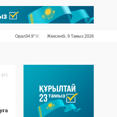
Орал
34.9°
Жексенбі, 9 Тамыз 2026
 611
уға