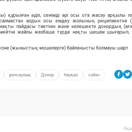
ы) құрылған әділ, сенімді әрі осы ота жасау арқылы п
салмастан алдын осы емдеу жолының реципиентке (
нақты пайдасы тиетінін және келешекте донордың (ағ
тимейтіні жайлы жазбаша түрде нақты шешім шығарып,
есіне (жыныстық мүшелерге) байланысты болмауы шарт.
денсаулық
Донор
Науқас
сәби»
Оқы