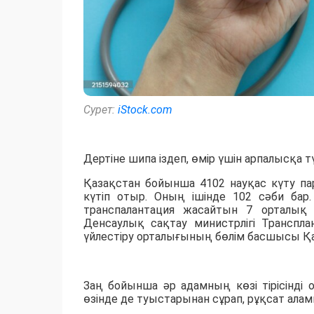
Сурет:
iStock.com
Дертіне шипа іздеп, өмір үшін арпалысқа т
Қазақстан бойынша 4102 науқас күту пар
күтіп отыр. Оның ішінде 102 сәби ба
транспалантация жасайтын 7 орталық 
Денсаулық сақтау министрлігі Транспл
үйлестіру орталығының бөлім басшысы Қ
Заң бойынша әр адамның көзі тірісінді о
өзінде де туыстарынан сұрап, рұқсат аламы