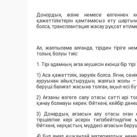
Донордың өзіне немесе өлгеннен ке
қажеттіліктерін қамтамасыз ету шартыме
болса, трансплантация жасау рұқсат етілме
Ал, жалпылама алғанда, тіріден тіріге н
толық болуы тиіс:
1. Тірі адамның ағза мүшесін екінші бір ті
1) Аса қажеттілік, зәрулік болса. Яғни, 
ауруынан айықтырудың жалғыз жолы – тр
беруші балиғат жасына толған, ақыл-есі бүт
2) Ағзаны өзгеге салу отасы сәтті әрі 
қинау болмауы керек. Өйткені, кейбір де
3) Донардың ағзасын алу отасы оған е
тіршілігіне кері әсерін тигізбейтінді
Өйткені, науқастың мүддесі ағзасын бер
4) Бұл амал ешқандай материалдық немес