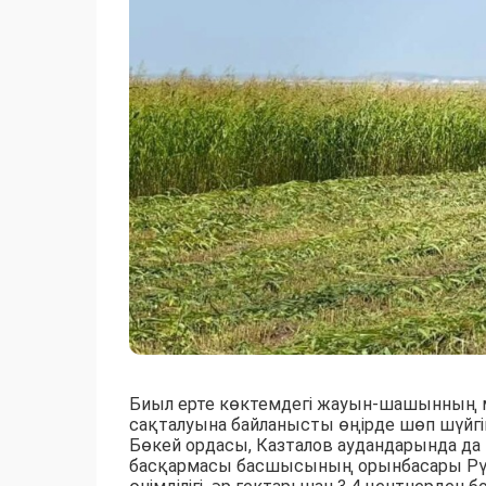
Биыл ерте көктемдегі жауын-шашынның 
сақталуына байланысты өңірде шөп шүйгі
Бөкей ордасы, Казталов аудандарында 
басқармасы басшысының орынбасары Рү