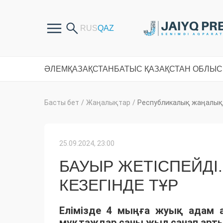
ӘЛЕМ
ҚАЗАҚСТАН
БАТЫС ҚАЗАҚСТАН ОБЛЫ
Басты бет
/
Жаңалықтар
/
Республикалық жаңалық
25.09.2024, 23:00
БАУЫР ЖЕТІСПЕЙДІ.
КЕЗЕГІНДЕ ТҰР
Елімізде 4 мыңға жуық адам а
мұқтаждар саны жыл санап арты