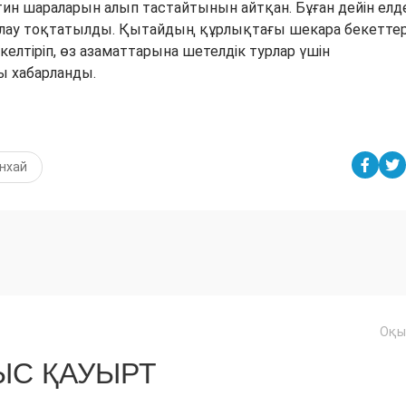
нтин шараларын алып тастайтынын айтқан. Бұған дейін елд
иялау тоқтатылды. Қытайдың құрлықтағы шекара бекеттер
лтіріп, өз азаматтарына шетелдік турлар үшін
ы хабарланды.
нхай
Оқы
С ҚАУЫРТ