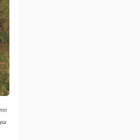
ігі
 үш