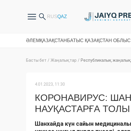
ӘЛЕМ
ҚАЗАҚСТАН
БАТЫС ҚАЗАҚСТАН ОБЛЫ
Басты бет
/
Жаңалықтар
/
Республикалық жаңалық
4.01.2023, 11:30
КОРОНАВИРУС: ША
НАУҚАСТАРҒА ТОЛЫ
Шанхайда күн сайын медициналық