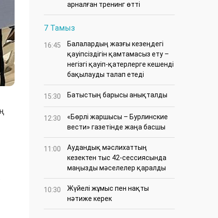
арналған тренинг өтті
7 Тамыз
Балалардың жазғы кезеңдегі
16:45
қауіпсіздігін қамтамасыз ету –
негізгі қауіп-қатерлерге кешенді
бақылауды талап етеді
Батыстың барысы анықталды
15:30
ың
«Бөрлі жаршысы – Бурлинские
12:30
вести» газетінде жаңа басшы
Аудандық мәслихаттың
11:00
кезектен тыс 42-сессиясында
маңызды мәселелер қаралды
.
Жүйелі жұмыс пен нақты
10:30
нәтиже керек