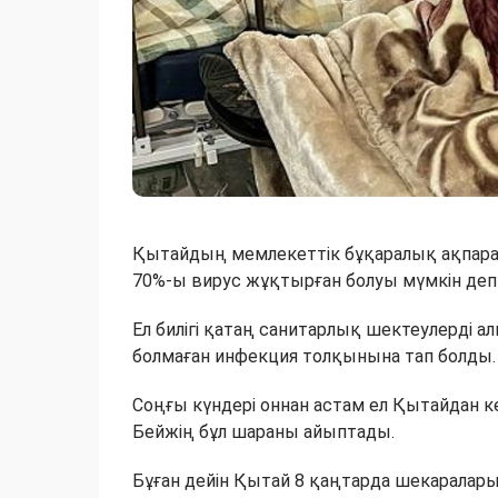
Қытайдың мемлекеттік бұқаралық ақпара
70%-ы вирус жұқтырған болуы мүмкін деп
Ел билігі қатаң санитарлық шектеулерді а
болмаған инфекция толқынына тап болды.
Соңғы күндері оннан астам ел Қытайдан к
Бейжің бұл шараны айыптады.
Бұған дейін Қытай 8 қаңтарда шекарала