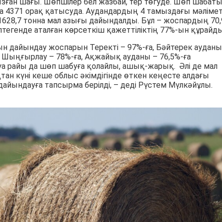
зған шағы. Шөпшілер бел жазбай, тер төгуде. Шөп шабат
а 4371 орақ қатысуда. Аудандардың 4 тамыздағы мәлімет
628,7 тонна мал азығы дайындалды. Бұл – жоспардың 70,
птегенде аталған көрсеткіш қажеттіліктің 77%-ын құрайды
ғын дайындау жоспарын Теректі – 97%-ға, Бәйтерек ауданы
а, Шыңғырлау – 78%-ға, Ақжайық ауданы – 76,5%-ға
 Ауа райы да шөп шабуға қолайлы, ашық-жарық. Әлі де мал
тан күні кеше облыс әкімдігінде өткен кеңесте алдағы
ындауға тапсырма берілді, – деді Рүстем Мүлкәйұлы.