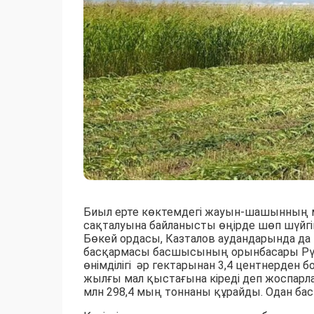
Биыл ерте көктемдегі жауын-шашынның 
сақталуына байланысты өңірде шөп шүйгі
Бөкей ордасы, Казталов аудандарында 
басқармасы басшысының орынбасары Рү
өнімділігі әр гектарынан 3,4 центнерден б
жылғы мал қыстағына кіреді деп жоспарла
млн 298,4 мың тоннаны құрайды. Одан бас