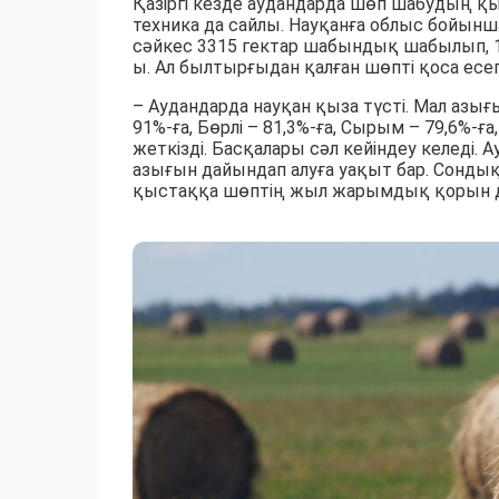
Қазіргі кезде аудандарда шөп шабудың қы
техника да сайлы. Науқанға облыс бойынш
сәйкес 3315 гектар шабындық шабылып, 1
ы. Ал былтырғыдан қалған шөпті қоса есе
– Аудандарда науқан қыза түсті. Мал азы
91%-ға, Бөрлі – 81,3%-ға, Сырым – 79,6%-ғ
жеткізді. Басқалары сәл кейіндеу келеді.
азығын дайындап алуға уақыт бар. Сондық
қыстаққа шөптің жыл жарымдық қорын дай