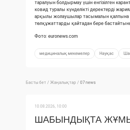
таралуын болдырмау үшін енгізілген кара
ковид туралы күнделікті деректерді жар
арқылы жолаушылар тасымалын қалпына ке
төлқұжаттарды қайтадан бере бастайтын
Фото: euronews.com
медициналық мекемелер
Науқас
Ша
Басты бет
/
Жаңалықтар
/
07 news
10.08.2026, 10:00
ШАБЫНДЫҚТА ЖҰМЫ