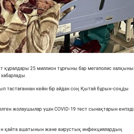
т құралдары 25 миллион тұрғыны бар мегаполис халқын
 хабарлады.
лып тастағаннан кейін бір айдан соң Қытай бұрын-соңды
елген жолаушылар үшін COVID-19 тест сынақтарын енгізді
рын қайта ашатынын және вирустық инфекциялардың