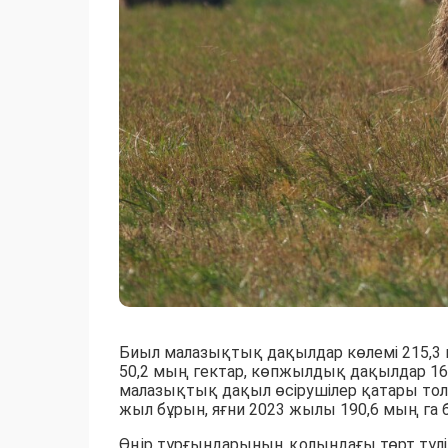
Биыл малазықтық дақылдар көлемі 215,3 
50,2 мың гектар, көпжылдық дақылдар 16
малазықтық дақыл өсірушілер қатары толы
жыл бұрын, яғни 2023 жылы 190,6 мың га 
Өңір тұрғындарының қолындағы төрт түл