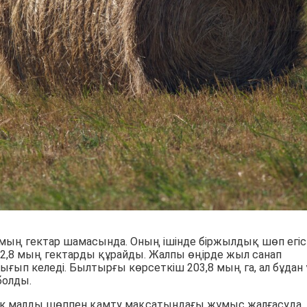
мың гектар шамасында. Оның ішінде біржылдық шөп егіст
2,8 мың гектарды құрайды. Жалпы өңірде жыл санап
ғып келеді. Былтырғы көрсеткіш 203,8 мың га, ал бұдан
болды.
ік малды шөппен қамту мақсатындағы жұмыс жалғасуда.