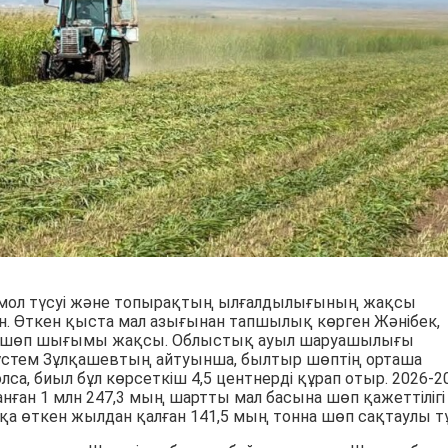
мол түсуі және топырақтың ылғалдылығының жақсы
н. Өткен қыста мал азығынан тапшылық көрген Жәнібек,
да шөп шығымы жақсы. Облыстық ауыл шаруашылығы
стем Зұлқашевтың айтуынша, былтыр шөптің орташа
олса, биыл бұл көрсеткіш 4,5 центнерді құрап отыр. 2026-2
нған 1 млн 247,3 мың шартты мал басына шөп қажеттілігі
қа өткен жылдан қалған 141,5 мың тонна шөп сақтаулы тұ