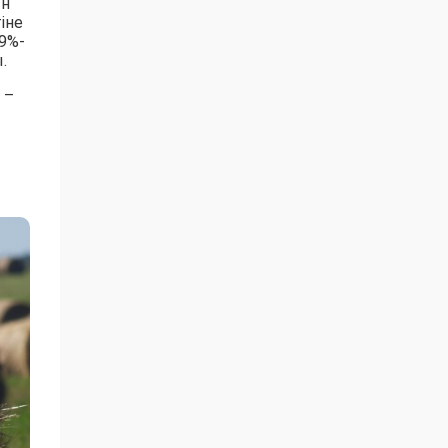
ын
іне
9%-
.
 –