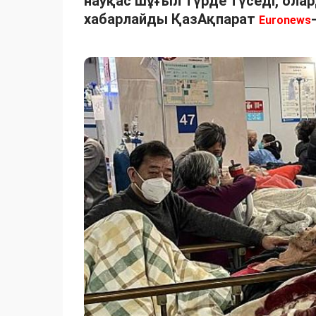
науқас шұғыл түрде түседі, олар
хабарлайды ҚазАқпарат
Euronews