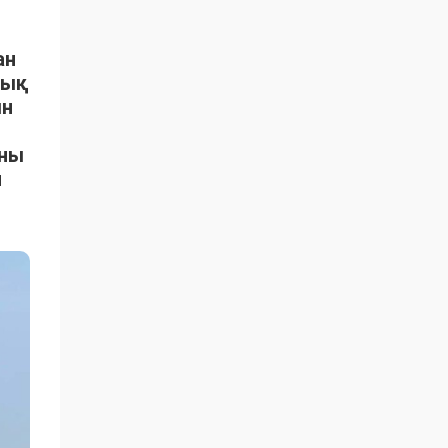
ан
тық
ын
ыны
н