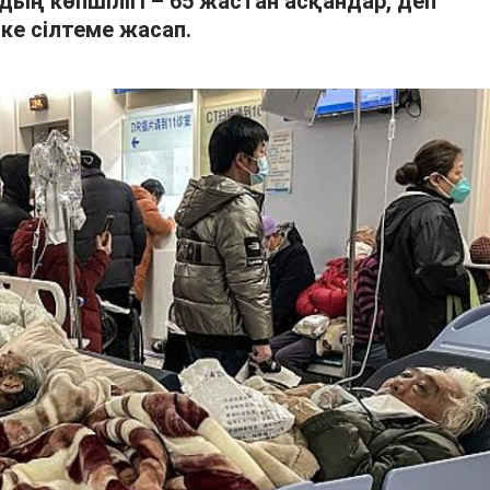
дың көпшілігі – 65 жастан асқандар, деп
-ке сілтеме жасап.