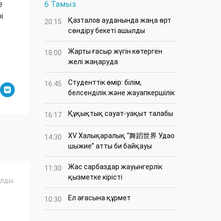
е
6 Тамыз
і
Қазталов ауданында жаңа өрт
20:15
сөндіру бекеті ашылды
Жарты ғасыр жүгін көтерген
18:00
желі жаңаруда
Студенттік өмір: білім,
16:45
белсенділік және жауапкершілік
Құқықтық сауат-уақыт талабы
16:17
XV Халықаралық “舞蹈世界 Удао
14:30
шыжие” атты би байқауы
Жас сарбаздар жауынгерлік
11:30
қызметке кірісті
лды:
Ел ағасына құрмет
10:30