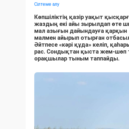
Сілтеме алу
Көпшіліктің қазір уақыт қысқарғ
жаздың екі айы зырылдап өте 
мал азығын дайындауға қарқын 
малмен айырып отырған отбасыла
Әйтпесе «кәрі құда» келіп, қаһ
рас. Сондықтан қыста жем-шөп 
орақшылар тыным таппайды.