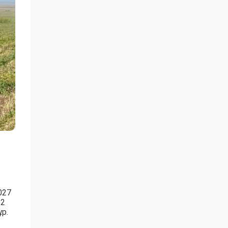
027
 2
р.