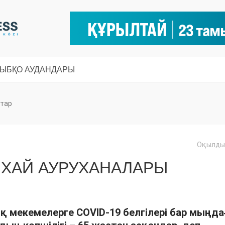
СЫ
БҚО АУДАНДАРЫ
тар
Оқылды:
НХАЙ АУРУХАНАЛАРЫ
 мекемелерге COVID-19 белгілері бар мыңда