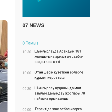
07 NEWS
8 Тамыз
Шыңғырлауда Абайдың 181
10:30
жылдығына арналған әдеби-
сазды кеш өтті
Отан шебін күзеткен ерлерге
10:00
құрмет көрсетілді
​Шыңғырлау ауданында мал
09:30
азығын дайындау жоспары 78
пайызға орындалды
​Теректіде жас отбасыларға
09:00