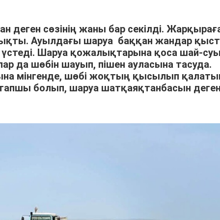
ан деген сөзінің жаны бар секілді. Жарқырағ
шықты. Ауылдағы шаруа баққан жандар қыс
үстеді. Шаруа қожалықтарына қоса шай-су
р да шөбін шауып, пішен ауласына тасуда.
арына мінгенде, шөбі жоқтың қысылып қалат
тапшы болып, шаруа шатқаяқтанбасын деге