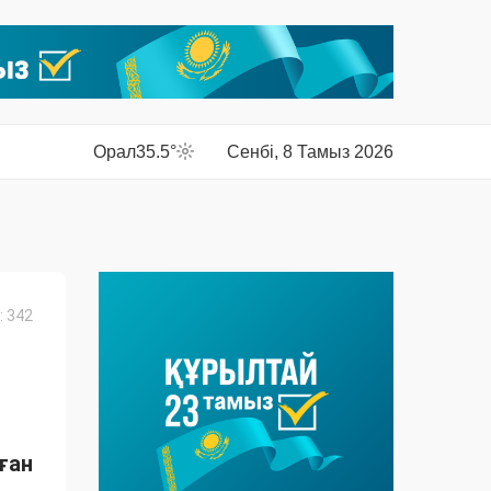
Орал
35.5°
Сенбі, 8 Тамыз 2026
 342
ған