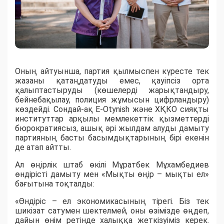
Оның айтуынша, партия қылмыспен күресте тек
жазаны қатаңдатуды емес, қауіпсіз орта
қалыптастыруды (көшелерді жарықтандыру,
бейнебақылау, полиция жұмысын цифрландыру)
көздейді. Сондай-ақ E-Otynish және ХҚКО сияқты
институттар арқылы мемлекеттік қызметтерді
бюрократиясыз, ашық әрі жылдам алуды дамыту
партияның басты басымдықтарының бірі екенін
де атап айтты.
Ал өңірлік штаб өкілі Мұратбек Мұхамбедиев
өндірісті дамыту мен «Мықты өңір – мықты ел»
бағытына тоқталды:
«Өндіріс – ел экономикасының тірегі. Біз тек
шикізат сатумен шектелмей, оны өзімізде өңдеп,
дайын өнім ретінде халыққа жеткізуіміз керек.