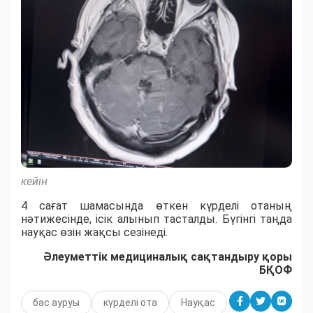
кейін
4 сағат шамасында өткен күрделі отаның
нәтижесінде, ісік алынып тасталды. Бүгінгі таңда
науқас өзін жақсы сезінеді.
Әлеуметтік медициналық сақтандыру қоры
БҚОФ
бас ауруы
күрделі ота
Науқас