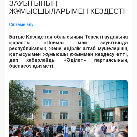
ЗАУЫТЫНЫҢ
ЖҰМЫСШЫЛАРЫМЕН КЕЗДЕСТІ
Сілтеме алу
Батыс Қазақстан облысының Теректі ауданына
қарасты «Пойма» май зауытында
республикалық және өңірлік штаб мүшелерінің
қатысуымен жұмысшы ұжыммен кездесу өтті,
деп хабарлайды «Әділет» партиясының
баспасөз қызметі.