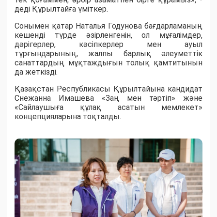
деді Құрылтайға үміткер.
Сонымен қатар Наталья Годунова бағдарламаның
кешенді түрде әзірленгенін, ол мұғалімдер,
дәрігерлер, кәсіпкерлер мен ауыл
тұрғындарының, жалпы барлық әлеуметтік
санаттардың мұқтаждығын толық қамтитынын
да жеткізді.
Қазақстан Республикасы Құрылтайына кандидат
Снежанна Имашева «Заң мен тәртіп» және
«Сайлаушыға құлақ асатын мемлекет»
концепцияларына тоқталды.