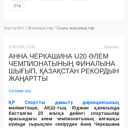
Ота
Басты бет
/
Жаңалықтар
/
Соңғы жаңалықтар
6.08.2026, 21:00
Оқылды:
АННА ЧЕРКАШИНА U20 ӘЛЕМ
ЧЕМПИОНАТЫНЫҢ ФИНАЛЫНА
ШЫҒЫП, ҚАЗАҚСТАН РЕКОРДЫН
ЖАҢАРТТЫ
Сілтеме алу
ҚР Спортты дамыту дирекциясының
мәліметінше, АҚШ-тың Юджин қаласында
басталған 20 жасқа дейінгі спортшылар
арасындағы әлем чемпионатының алғашқы
күнінде сырықпен секіруден Анна Черкашина