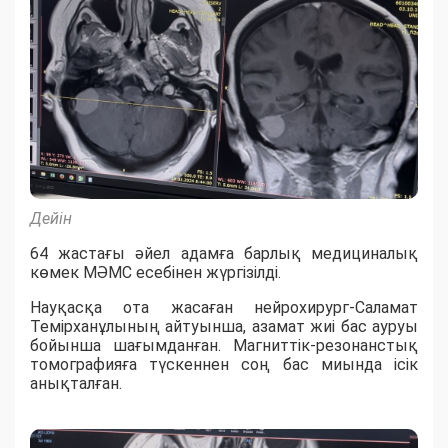
Дейін
64 жастағы әйел адамға барлық медициналық
көмек МӘМС есебінен жүргізілді.
Науқасқа ота жасаған нейрохирург-Саламат
Темірханұлының айтуынша, азамат жиі бас ауруы
бойынша шағымданған. Магниттік-резонанстық
томографияға түскеннен соң бас миында ісік
анықталған.