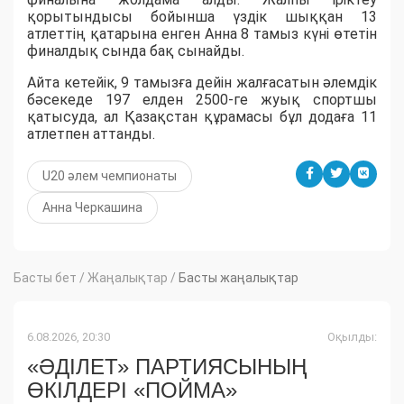
қорытындысы бойынша үздік шыққан 13
атлеттің қатарына енген Анна 8 тамыз күні өтетін
финалдық сында бақ сынайды.
Айта кетейік, 9 тамызға дейін жалғасатын әлемдік
бәсекеде 197 елден 2500-ге жуық спортшы
қатысуда, ал Қазақстан құрамасы бұл додаға 11
атлетпен аттанды.
U20 әлем чемпионаты
Анна Черкашина
Басты бет
/
Жаңалықтар
/
Басты жаңалықтар
6.08.2026, 20:30
Оқылды:
«ӘДІЛЕТ» ПАРТИЯСЫНЫҢ
ӨКІЛДЕРІ «ПОЙМА»