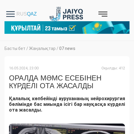
Басты бет
/
Жаңалықтар
/
07 news
16.05.2024, 23:00
Оқылды: 412
ОРАЛДА МӘМС ЕСЕБІНЕН
КҮРДЕЛІ ОТА ЖАСАЛДЫ
Қалалық көпбейінді аурухананың нейрохирургия
бөлімінде бас миында ісігі бар науқасқа күрделі
ота жасалды.