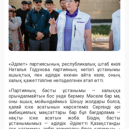
«Әділет» партиясының республикалық штаб өкілі
Наталья Годунова партияның негізгі ұстанымы
ашықтық пен әділдік екенін айта келе, оның
халық қажеттілігіне негізделгенін атап өтті.
«Партияның басты ұстанымы — халыққа
орындалмайтын бос уәде бермеу. Мәселе бар ма,
оны ашық мойындаймыз. Шешу жолдары болса,
қалай іске асатынын көрсетеміз. Серпінді әрі
амбициялық мақсаттары бар бұл бағдарлама —
нақты іске асатын жоба. Біздің басты
ұстанымымыз — әділдік. Әділетті Қазақстанды
тек қоғаммен, әрбір азаматпен бірге құрамыз», -