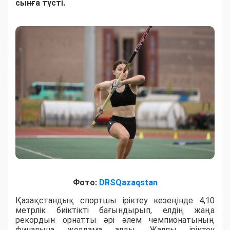
сынға түсті.
Фото:
DRSQazaqstan
Қазақстандық спортшы іріктеу кезеңінде 4,10
метрлік биіктікті бағындырып, елдің жаңа
рекордын орнатты әрі әлем чемпионатының
финалына жолдама алды. Жалпы іріктеу