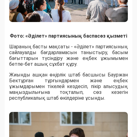
Фото: «Әділет» партиясының баспасөз қызметі
Шараның басты мақсаты - «Әділет» партиясының
сайлауалды бағдарламасын таныстыру, басым
бағыттарын түсіндіру және еңбек ұжымымен
бетпе-бет ашық сұхбат құру.
Жиынды ашқан өңірлік штаб басшысы Бауржан
Бектұрған тұрғындармен және еңбек
ұжымдарымен тікелей кездесіп, пікір алысудың
маңыздылығына тоқталып, сөз кезегін
республикалық штаб өкілдеріне ұсынды.