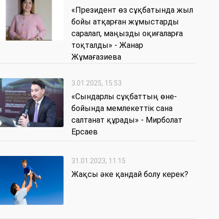
«Президент өз сұқбатында жыл
бойы атқарған жұмыстарды
саралап, маңызды оқиғаларға
тоқталды» - Жанар
Жұмағазиева
3.01.2025, 15:53
«Сындарлы сұқбаттың өне-
бойында мемлекеттік сана
салтанат құрады» - Мирболат
Ерсаев
31.01.2023, 11:15
Жақсы әке қандай болу керек?