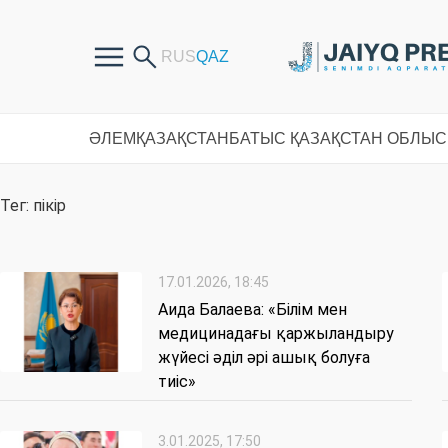
ӘЛЕМ
ҚАЗАҚСТАН
БАТЫС ҚАЗАҚСТАН ОБЛЫ
Тег: пікір
17.01.2026, 18:45
Аида Балаева: «Білім мен
медицинадағы қаржыландыру
жүйесі әділ әрі ашық болуға
тиіс»
3.01.2025, 17:50