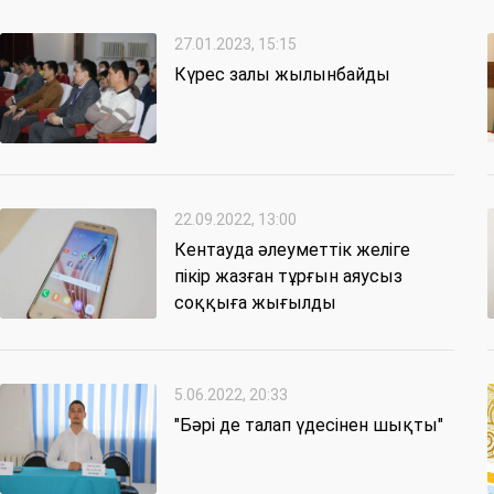
27.01.2023, 15:15
Күрес залы жылынбайды
22.09.2022, 13:00
Кентауда әлеуметтік желіге
пікір жазған тұрғын аяусыз
соққыға жығылды
5.06.2022, 20:33
"Бәрі де талап үдесінен шықты"