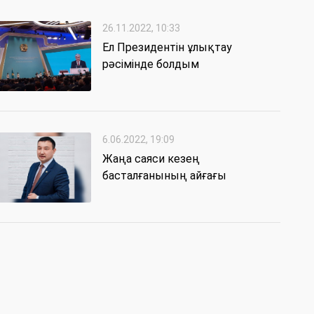
26.11.2022, 10:33
Ел Президентін ұлықтау
рәсімінде болдым
6.06.2022, 19:09
Жаңа саяси кезең
басталғанының айғағы