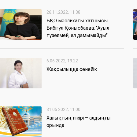
26.11.2022, 11:38
БҚО мәслихаты хатшысы
Бибігүл Қонысбаева: "Ауыл
түзелмей, ел дамымайды"
6.06.2022, 19:22
Жақсылыққа сенейік
31.05.2022, 11:00
Халықтың пікірі – алдыңғы
орында