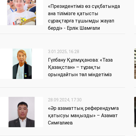
«Президентіміз өз сұқбатында
ана тілімізге қатысты
сұрақтарға тұшымды жауап
берді» - Ерлік Шамғали
3.01.2025, 16:28
Гүлбану Құлмұқанова: «Таза
Қазақстан» – тұрақты
орындайтын төл міндетіміз
28.09.2024, 17:30
«Әр азаматтың референдумға
қатысуы маңызды» – Азамат
Симғалиев