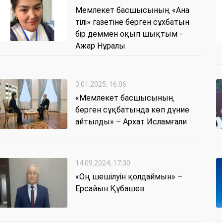
Мемлекет басшысының «Ана
тілі» газетіне берген сұхбатын
бір деммен оқып шықтым -
Ажар Нұралы
3.01.2025, 16:06
«Мемлекет басшысының
берген сұқбатында көп дүние
айтылды» – Архат Исламғали
14.09.2024, 17:30
«Оң шешілуін қолдаймын» –
Ерсайын Құбашев