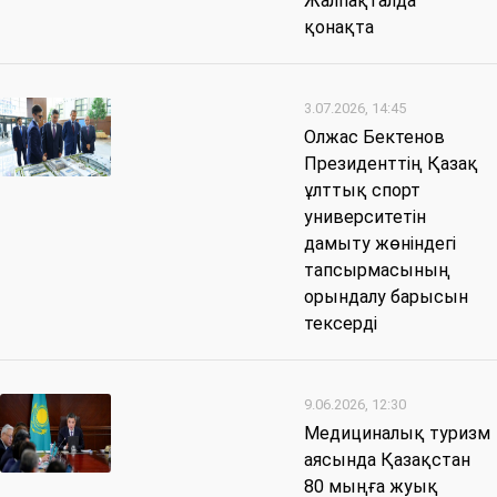
Жалпақталда
қонақта
3.07.2026, 14:45
Олжас Бектенов
Президенттің Қазақ
ұлттық спорт
университетін
дамыту жөніндегі
тапсырмасының
орындалу барысын
тексерді
9.06.2026, 12:30
Медициналық туризм
аясында Қазақстан
80 мыңға жуық