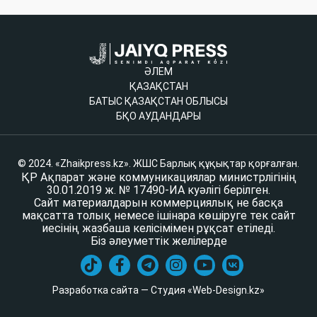
ӘЛЕМ
ҚАЗАҚСТАН
БАТЫС ҚАЗАҚСТАН ОБЛЫСЫ
БҚО АУДАНДАРЫ
© 2024. «Zhaikpress.kz». ЖШС Барлық құқықтар қорғалған.
ҚР Ақпарат және коммуникациялар министрлігінің
30.01.2019 ж. № 17490-ИА куәлігі берілген.
Сайт материалдарын коммерциялық не басқа
мақсатта толық немесе ішінара көшіруге тек сайт
иесінің жазбаша келісімімен рұқсат етіледі.
Біз әлеуметтік желілерде
Разработка сайта — Студия «Web-Design.kz»