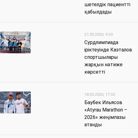
шетелдік пациентті
қабылдады
21.05.2026, 9:30
Сурдлимпиада
іріктеуінде Казталов
спортшылары
жарқын нәтиже
көрсетті
18.05.2026, 17:30
Баубек Ильясов
«Atyrau Marathon –
2026» жеңімпазы
атанды