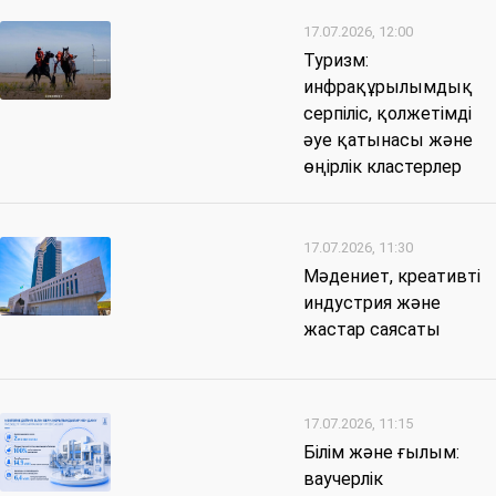
17.07.2026, 12:00
Туризм:
инфрақұрылымдық
серпіліс, қолжетімді
әуе қатынасы және
өңірлік кластерлер
17.07.2026, 11:30
Мәдениет, креативті
индустрия және
жастар саясаты
17.07.2026, 11:15
Білім және ғылым:
ваучерлік