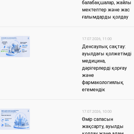
балабақшалар, жайлы
мектептер және жас
ғалымдарды қолдау
17.07.2026, 11:00
Денсаулық сақтау:
ауылдағы қолжетімді
медицина,
дәрігерлерді қорғау
және
фармакологиялық
егемендік
17.07.2026, 10:00
Өмір сапасын
жақсарту, ауылды
қолдау және адам