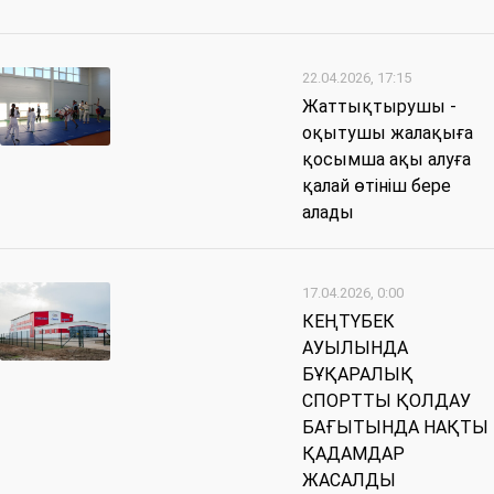
22.04.2026, 17:15
Жаттықтырушы -
оқытушы жалақыға
қосымша ақы алуға
қалай өтініш бере
алады
17.04.2026, 0:00
КЕҢТҮБЕК
АУЫЛЫНДА
БҰҚАРАЛЫҚ
СПОРТТЫ ҚОЛДАУ
БАҒЫТЫНДА НАҚТЫ
ҚАДАМДАР
ЖАСАЛДЫ