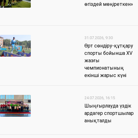
өгіздей мөңіреткен»
31.07.2026, 9:30
Өрт сөндіру-құтқару
спорты бойынша XV
жазғы
чемпионатының
екінші жарыс күні
24.07.2026, 16:15
Шыңғырлауда үздік
ардагер спортшылар
анықталды