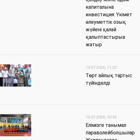
капиталына
инвестиция: Үкімет
әлеуметтік озық
жүйені қалай
қалыптастырыа
жатыр
14.07.2026, 11:20
Төрт айлық тартыс
түйінделді
10.07.2026, 10:45
Елімізге танымал
параволейболшылар