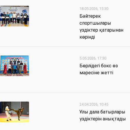
18.05.2026, 15:30
Бәйтерек
спортшылары
үздіктер қатарынан
көрінді
5.05.2026, 17:30
Бөрлідегі бокс өз
мәресіне жетті
24.04.2026, 10:45
Ұлы дала батырлары
үздіктерін анықтады