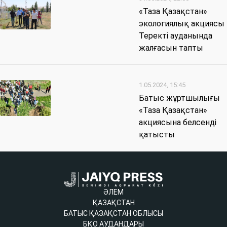
«Таза Қазақстан»
экологиялық акциясы
Теректі ауданында
жалғасын тапты
1.05.2024, 15:45
Батыс жұртшылығы
«Таза Қазақстан»
акциясына белсенді
қатысты
ӘЛЕМ
ҚАЗАҚСТАН
БАТЫС ҚАЗАҚСТАН ОБЛЫСЫ
БҚО АУДАНДАРЫ