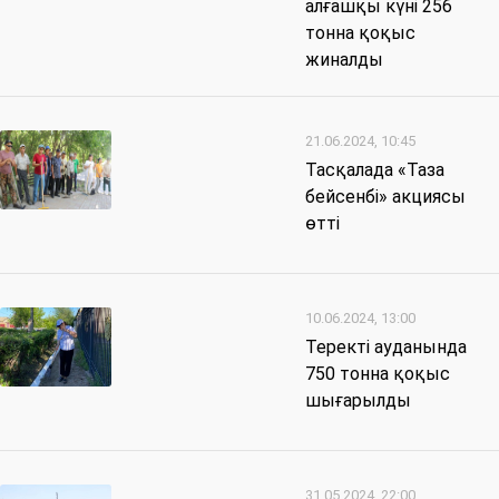
алғашқы күні 256
тонна қоқыс
жиналды
21.06.2024, 10:45
Тасқалада «Таза
бейсенбі» акциясы
өтті
10.06.2024, 13:00
Теректі ауданында
750 тонна қоқыс
шығарылды
31.05.2024, 22:00