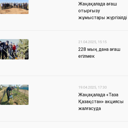
Жаңақалада ағаш
отырғызу
жұмыстары жүргізілді
21.04.2025, 15:15
228 мың дана ағаш
егілмек
19.04.2025, 17:30
Жаңақалада «Таза
Қазақстан» акциясы
жалғасуда