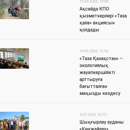
15.04.2026, 19:00
Ақсайда КПО
қызметкерлері «Таза
қала» акциясын
қолдады
19.03.2026, 12:30
«Таза Қазақстан» –
экологиялық
жауапкершілікті
арттыруға
бағытталған
маңызды кездесу
4.07.2025, 16:15
Шыңғырлау ауданы:
«Көкжайлау»