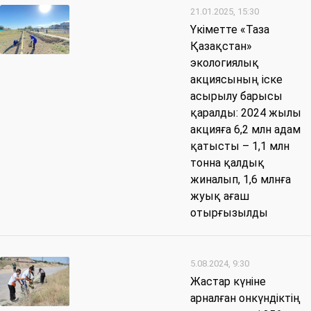
21.01.2025, 15:30
Үкіметте «Таза
Қазақстан»
экологиялық
акциясының іске
асырылу барысы
қаралды: 2024 жылы
акцияға 6,2 млн адам
қатысты – 1,1 млн
тонна қалдық
жиналып, 1,6 млнға
жуық ағаш
отырғызылды
5.08.2024, 9:30
Жастар күніне
арналған онкүндіктің