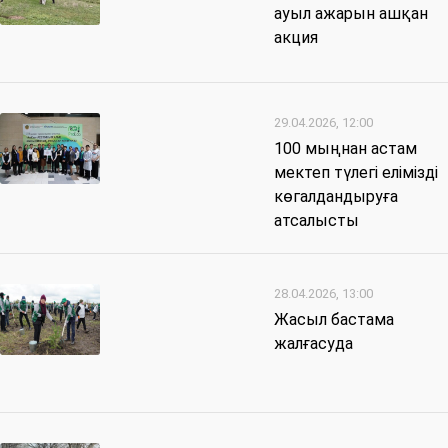
ауыл ажарын ашқан
акция
29.04.2026, 12:00
100 мыңнан астам
мектеп түлегі елімізді
көгалдандыруға
атсалысты
28.04.2026, 13:00
Жасыл бастама
жалғасуда