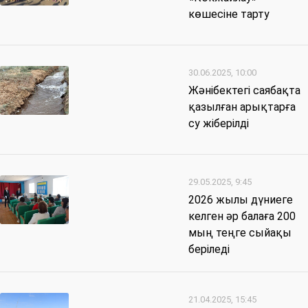
көшесіне тарту
30.06.2025, 10:00
Жәнібектегі саябақта
қазылған арықтарға
су жіберілді
29.05.2025, 9:45
2026 жылы дүниеге
келген әр балаға 200
мың теңге сыйақы
беріледі
21.04.2025, 15:45