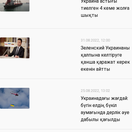
Украина астығы
тиелген 4 кеме жолға
шықты
31.08.2022, 12:00
Зеленский Украинаны
қалпына келтіруге
қанша қаражат керек
екенін айтты
25.08.2022, 13:02
Украинадағы жағдай:
бүгін елдің бүкіл
аумағында дерлік әуе
дабылы қағылды