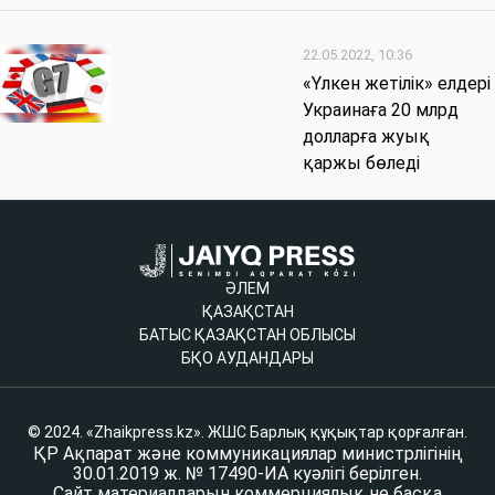
22.05.2022, 10:36
«Үлкен жетілік» елдері
Украинаға 20 млрд
долларға жуық
қаржы бөледі
ӘЛЕМ
ҚАЗАҚСТАН
БАТЫС ҚАЗАҚСТАН ОБЛЫСЫ
БҚО АУДАНДАРЫ
© 2024. «Zhaikpress.kz». ЖШС Барлық құқықтар қорғалған.
ҚР Ақпарат және коммуникациялар министрлігінің
30.01.2019 ж. № 17490-ИА куәлігі берілген.
Сайт материалдарын коммерциялық не басқа