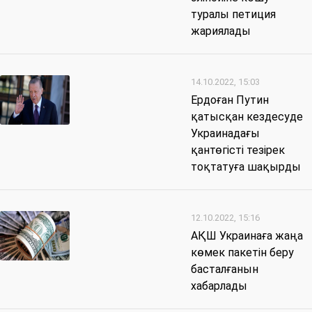
туралы петиция
жариялады
14.10.2022, 15:03
Ердоған Путин
қатысқан кездесуде
Украинадағы
қантөгісті тезірек
тоқтатуға шақырды
12.10.2022, 15:16
АҚШ Украинаға жаңа
көмек пакетін беру
басталғанын
хабарлады