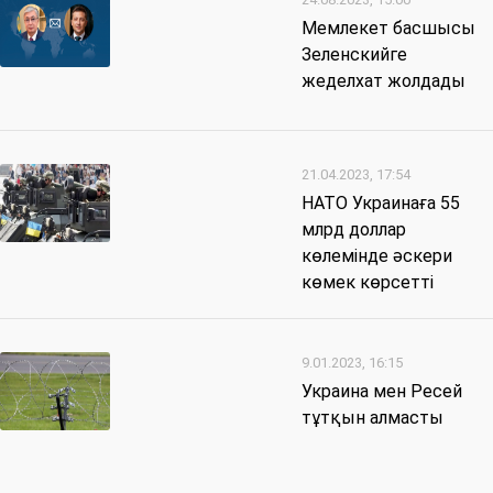
Мемлекет басшысы
Зеленскийге
жеделхат жолдады
21.04.2023, 17:54
НАТО Украинаға 55
млрд доллар
көлемінде әскери
көмек көрсетті
9.01.2023, 16:15
Украина мен Ресей
тұтқын алмасты