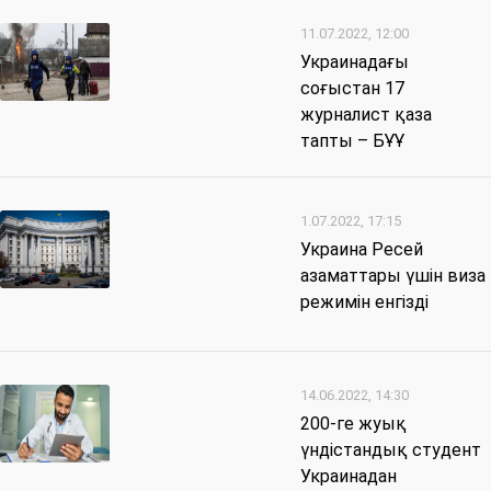
11.07.2022, 12:00
Украинадағы
соғыстан 17
журналист қаза
тапты – БҰҰ
1.07.2022, 17:15
Украина Ресей
азаматтары үшін виза
режимін енгізді
14.06.2022, 14:30
200-ге жуық
үндістандық студент
Украинадан