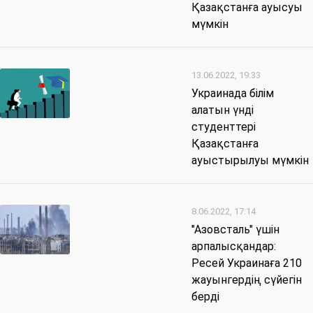
Қазақстанға ауысуы
мүмкін
13.06.2022, 19:33
Украинада білім
алатын үнді
студенттері
Қазақстанға
ауыстырылуы мүмкін
8.06.2022, 17:14
"Азовсталь" үшін
арпалысқандар:
Ресей Украинаға 210
жауынгердің сүйегін
берді