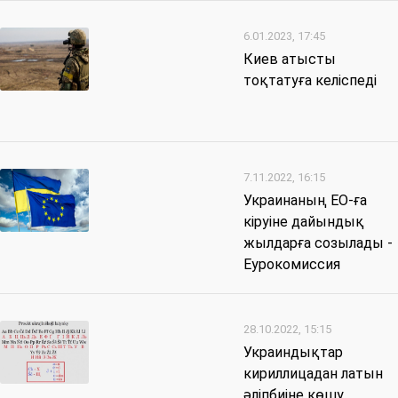
6.01.2023, 17:45
Киев атысты
тоқтатуға келіспеді
7.11.2022, 16:15
Украинаның ЕО-ға
кіруіне дайындық
жылдарға созылады -
Еурокомиссия
28.10.2022, 15:15
Украиндықтар
кириллицадан латын
әліпбиіне көшу