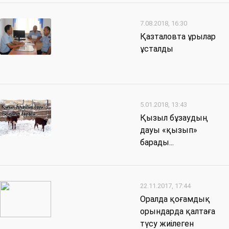
7.08.2018, 16:30
Қазталовта ұрылар
ұсталды
5.01.2018, 13:43
Қызыл бұзаудың
дауы «қызып»
барады...
22.11.2017, 17:44
Оралда қоғамдық
орындарда қалтаға
түсу жиілеген