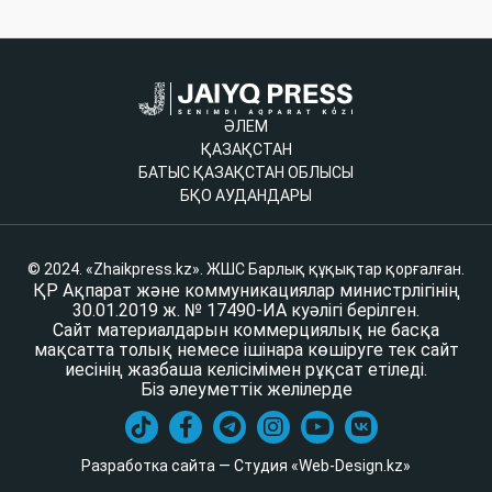
ӘЛЕМ
ҚАЗАҚСТАН
БАТЫС ҚАЗАҚСТАН ОБЛЫСЫ
БҚО АУДАНДАРЫ
© 2024. «Zhaikpress.kz». ЖШС Барлық құқықтар қорғалған.
ҚР Ақпарат және коммуникациялар министрлігінің
30.01.2019 ж. № 17490-ИА куәлігі берілген.
Сайт материалдарын коммерциялық не басқа
мақсатта толық немесе ішінара көшіруге тек сайт
иесінің жазбаша келісімімен рұқсат етіледі.
Біз әлеуметтік желілерде
Разработка сайта — Студия «Web-Design.kz»