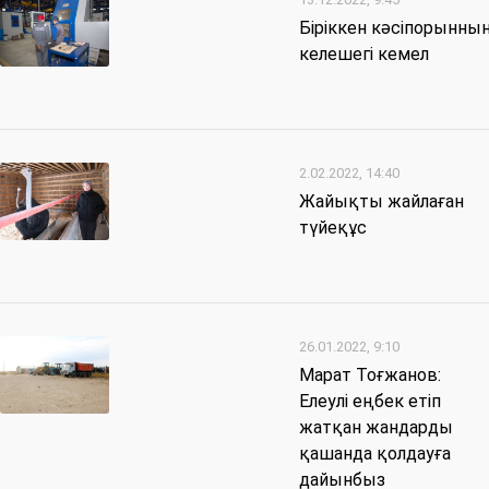
Біріккен кәсіпорынны
келешегі кемел
2.02.2022, 14:40
Жайықты жайлаған
түйеқұс
26.01.2022, 9:10
Марат Тоғжанов:
Елеулі еңбек етіп
жатқан жандарды
қашанда қолдауға
дайынбыз