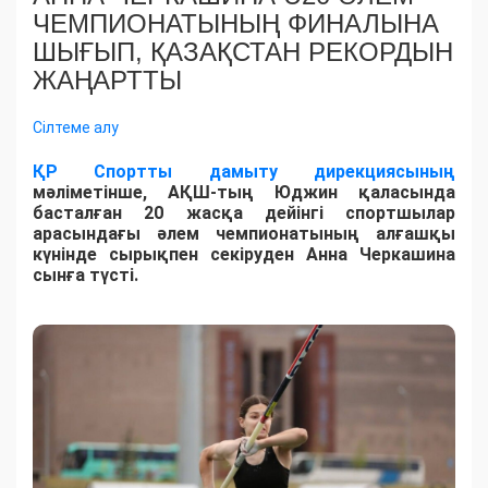
ЧЕМПИОНАТЫНЫҢ ФИНАЛЫНА
ШЫҒЫП, ҚАЗАҚСТАН РЕКОРДЫН
ЖАҢАРТТЫ
Сілтеме алу
ҚР Спортты дамыту дирекциясының
мәліметінше, АҚШ-тың Юджин қаласында
басталған 20 жасқа дейінгі спортшылар
арасындағы әлем чемпионатының алғашқы
күнінде сырықпен секіруден Анна Черкашина
сынға түсті.