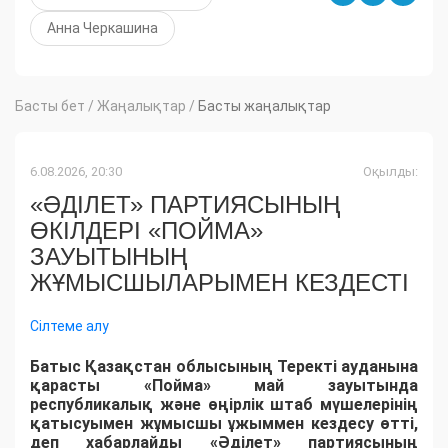
Анна Черкашина
Басты бет
/
Жаңалықтар
/
Басты жаңалықтар
6.08.2026, 20:30
Оқылды:
«ӘДІЛЕТ» ПАРТИЯСЫНЫҢ
ӨКІЛДЕРІ «ПОЙМА»
ЗАУЫТЫНЫҢ
ЖҰМЫСШЫЛАРЫМЕН КЕЗДЕСТІ
Сілтеме алу
Батыс Қазақстан облысының Теректі ауданына
қарасты «Пойма» май зауытында
республикалық және өңірлік штаб мүшелерінің
қатысуымен жұмысшы ұжыммен кездесу өтті,
деп хабарлайды «Әділет» партиясының