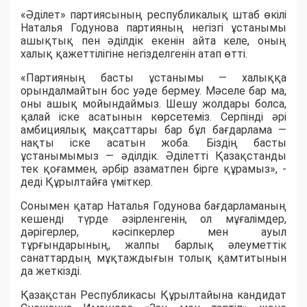
«Әділет» партиясының республикалық штаб өкілі
Наталья Годунова партияның негізгі ұстанымы
ашықтық пен әділдік екенін айта келе, оның
халық қажеттілігіне негізделгенін атап өтті.
«Партияның басты ұстанымы — халыққа
орындалмайтын бос уәде бермеу. Мәселе бар ма,
оны ашық мойындаймыз. Шешу жолдары болса,
қалай іске асатынын көрсетеміз. Серпінді әрі
амбициялық мақсаттары бар бұл бағдарлама —
нақты іске асатын жоба. Біздің басты
ұстанымымыз — әділдік. Әділетті Қазақстанды
тек қоғаммен, әрбір азаматпен бірге құрамыз», -
деді Құрылтайға үміткер.
Сонымен қатар Наталья Годунова бағдарламаның
кешенді түрде әзірленгенін, ол мұғалімдер,
дәрігерлер, кәсіпкерлер мен ауыл
тұрғындарының, жалпы барлық әлеуметтік
санаттардың мұқтаждығын толық қамтитынын
да жеткізді.
Қазақстан Республикасы Құрылтайына кандидат