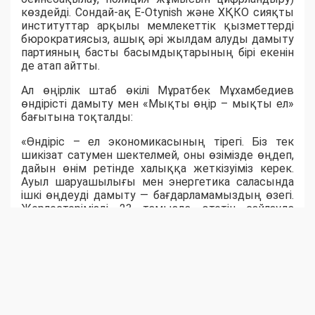
көздейді. Сондай-ақ E-Otynish және ХҚКО сияқты
институттар арқылы мемлекеттік қызметтерді
бюрократиясыз, ашық әрі жылдам алуды дамыту
партияның басты басымдықтарының бірі екенін
де атап айтты.
Ал өңірлік штаб өкілі Мұратбек Мұхамбедиев
өндірісті дамыту мен «Мықты өңір – мықты ел»
бағытына тоқталды:
«Өндіріс – ел экономикасының тірегі. Біз тек
шикізат сатумен шектелмей, оны өзімізде өңдеп,
дайын өнім ретінде халыққа жеткізуіміз керек.
Ауыл шаруашылығы мен энергетика саласында
ішкі өңдеуді дамыту — бағдарламамыздың өзегі.
Жерлестерімізді 23 тамызда өтетін сайлауда
белсенділік танытып, "Әділет" партиясын қолдауға
шақырамын», - деді ол.
Ақпараттық технологиялар саласының маманы
Михаил Дудниченков «Әділет» партиясының
цифрландыру саласын сайлауалды
бағдарламасына алғашқылардың бірі болып
енгізгенін тілге тиек етті. Ол цифрлық