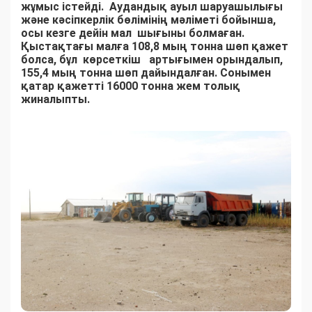
жұмыс істейді. Аудандық ауыл шаруашылығы
және кәсіпкерлік бөлімінің мәліметі бойынша,
осы кезге дейін мал шығыны болмаған.
Қыстақтағы малға 108,8 мың тонна шөп қажет
болса, бұл көрсеткіш артығымен орындалып,
155,4 мың тонна шөп дайындалған. Сонымен
қатар қажетті 16000 тонна жем толық
жиналыпты.