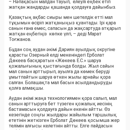
– Нәпақасын малдан тауып, елеулі еңбек етіп
жатқан жандарды қашанда қолдауға дайынбыз.
Қазақтың ақбас сиыры мен шетелдік етті мал
тұқымын өсіріп жатқаныңыз қуантады. Ірі қара
санын ғана емес, сапасын да жақсартуда атқарып
жатқан еңбегіңіз көпке үлгі, – деді Марат
Тоғжанов.
Бұдан соң аудан әкімі Дариян ауылдық округіне
қарасты Озерный елді мекеніндегі Ерболат
Дөкеев басқаратын «Жөкеев Е.С.» шаруа
қожалығының қыстағында болды. Жыл сайын
мал санын арттырып, ауылға да көмек беруді
ұмытпайтын шаруа өткен жылы арнайы қора
салған. Болашақта мал басын асылдандыруды
қолға алмақшы.
Аудан әкімі жаңа технологиямен қора салып, мал
санын арттыруға бет түзеген қожалық иесінің
бастамасын қолдауға дайын екенін айтты. Өз
кезегінде соңғы жылдары жайылым таршылық
ететінін жеткізген Ерболат Дөкеев қосымша жер
телімін алғысы келетінін айтты. Елге пайдасын