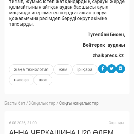
тигізіп, жұмыс істеп жатқандардың сұрауы жерде
қалмайтынын айтқан аудан басшысы ауыл
маңында игерілмеген жерді аталған шаруа
қожалығына рәсімдеп беруді округ әкімі­не
тапсырды.
Түгелбай Бисен,
Бәйтерек ауданы
zhaikpress.kz
жаңа технология
жем
ірі қара
нәпақа
шөп
Басты бет
/
Жаңалықтар
/
Соңғы жаңалықтар
6.08.2026, 21:00
Оқылды:
АННА ЧЕРКАШИНА U20 ӘЛЕМ