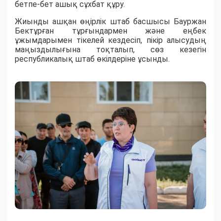
бетпе-бет ашық сұхбат құру.
Жиынды ашқан өңірлік штаб басшысы Бауржан
Бектұрған тұрғындармен және еңбек
ұжымдарымен тікелей кездесіп, пікір алысудың
маңыздылығына тоқталып, сөз кезегін
республикалық штаб өкілдеріне ұсынды.