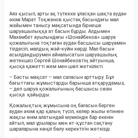
Аяз қысып, арты ақ түтекке ұласқан шақта аудан
әкімі Марат Тоқжанов қыстақ басындағы мал
жайымен танысу мақсатында бірнеше
шаруашылыққа ат басын бұрды. Алдымен
Махамбет ауылындағы «Шонайбеков» шаруа
қожалығына тоқтаған аудан басшысы шаруамен
тілдесіп, малдың жай-күйін көрді. Мал басын
асылдандырумен айналысатын шаруашылық
жетекшісі Сергей Шонайбековтің айтуынша,
қысқа қажетті жем мен шөп жеткілікті.
– Басты мақсат – мал сапасын арттыру. Бұл
бағыттағы жұмыстарды барынша атқарудамыз,
– деп шаруа қожалығының басшысы сөзін
қысқа қайырды.
Қожалықтың жұмысына оң бағасын берген
аудан әкімі қар қалың түсіп, келер жылы егіннен
жақсы өнім алатындай мүмкіндік бар екенін
айтып, мал ұрылары мен ит-құстан сақтану
шараларына көңіл бөлу керектігін жеткізді.