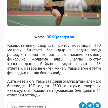
Фото:
DRSQazaqstan
Қазақстандық спортшы іріктеу кезеңінде 4,10
метрлік биіктікті бағындырып, елдің жаңа
рекордын орнатты әрі әлем чемпионатының
финалына жолдама алды. Жалпы іріктеу
қорытындысы бойынша үздік шыққан 13
атлеттің қатарына енген Анна 8 тамыз күні өтетін
финалдық сында бақ сынайды.
Айта кетейік, 9 тамызға дейін жалғасатын әлемдік
бәсекеде 197 елден 2500-ге жуық спортшы
қатысуда, ал Қазақстан құрамасы бұл додаға 11
атлетпен аттанды.
U20 әлем чемпионаты