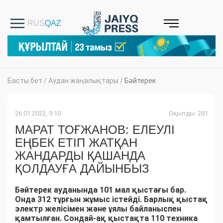
Басты бет
/
Аудан жаңалықтары
/
Бәйтерек
26.01.2022, 9:10
Оқылды: 281
МАРАТ ТОҒЖАНОВ: ЕЛЕУЛІ
ЕҢБЕК ЕТІП ЖАТҚАН
ЖАНДАРДЫ ҚАШАНДА
ҚОЛДАУҒА ДАЙЫНБЫЗ
Бәйтерек ауданында 101 мал қыстағы бар.
Онда 312 тұрғын жұмыс істейді. Барлық қыстақ
электр желісімен және ұялы байланыспен
қамтылған. Сондай-ақ қыстақта 110 техника