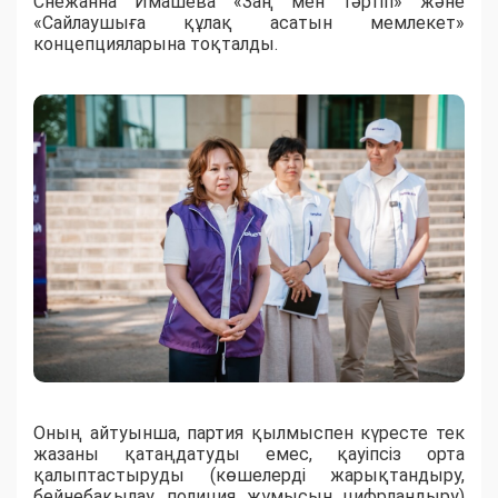
Снежанна Имашева «Заң мен тәртіп» және
«Сайлаушыға құлақ асатын мемлекет»
концепцияларына тоқталды.
Оның айтуынша, партия қылмыспен күресте тек
жазаны қатаңдатуды емес, қауіпсіз орта
қалыптастыруды (көшелерді жарықтандыру,
бейнебақылау, полиция жұмысын цифрландыру)