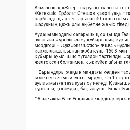
Алмалылық «Жігер» шаруа қожалығы төрт т
Жетекшісі Ерболат Өтешов қазіргі уақытт
қарбыздың әр гектарынан 40 тонна өнім 
шаруаның қажырлы еңбегіне жеміс тіледі.
Ауданымыздағы сапарының соңында Ғали
ауылына жүргізілген су құбырының құр
мердігері – «QazConstruction» ЖШС. «Нұр
қаржыландырылған жоба құны 165,3 млн.
құбыры ауыл ішіне түгелдей тартылды. Со
желтоқсан болғанмен, қыркүйек айына та
– Бұрындары жақын маңдағы көлден тасы
көлікпен сатып алып отырдық. Ол 15 күнге, 
ауылымызға таза ауыз су келеді. Қуаныш
тұрғыны, қоғамдық бақылаушы Болат Бис
Облыс әкімі Ғали Есқалиев мердігерлерг