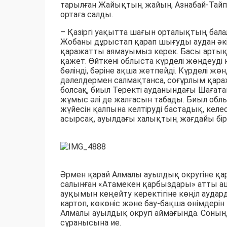
тарылған Жайықтың жайын, Азнабай-Тайпа
ортаға салды.
– Қазіргі уақытта шағын орталықтың бала
Жобаны дұрыстап қарап шығуды аудан әкі
қаражатты аямауымыз керек. Басы артық 
қажет. Өйткені облыста күрделі жөндеуді қ
бөлінді, бәріне ақша жетпейді. Күрделі ж
дәлелдермен салмақтанса, соғұрлым қара
болсақ, биыл Теректі ауданындағы Шағат
жұмыс әлі де жалғасын табады. Биыл облы
жүйесін қалпына келтіруді бастадық, келес
асырсақ, ауылдағы халықтың жағдайы бірш
Әрмен қарай Алмалы ауылдық округіне қа
салынған «Атамекен қарбыздары» атты аш
ауқымын кеңейту керектігіне көңіл аудар
картоп, көкөніс және бау-бақша өнімдерін
Алмалы ауылдық округі аймағында. Соның
сұранысына ие.