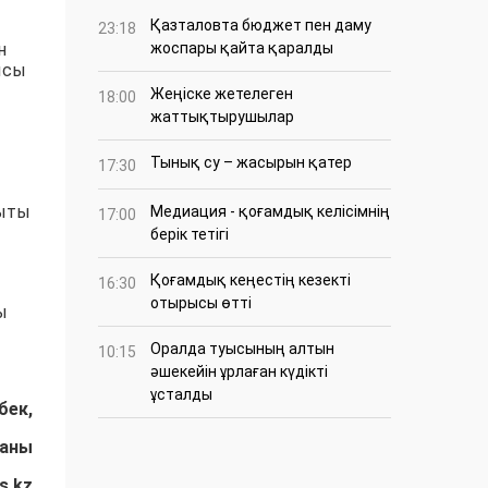
Қазталовта бюджет пен даму
23:18
н
жоспары қайта қаралды
ысы
Жеңіске жетелеген
18:00
жаттықтырушылар
Тынық су – жасырын қатер
17:30
қыты
Медиация - қоғамдық келісімнің
17:00
берік тетігі
Қоғамдық кеңестің кезекті
16:30
отырысы өтті
ы
Оралда туысының алтын
10:15
әшекейін ұрлаған күдікті
ұсталды
бек,
аны
s.kz