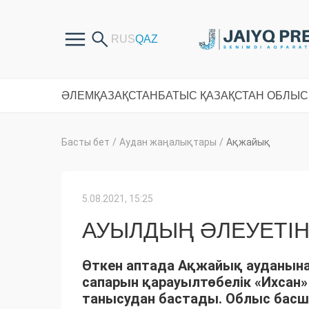
ӘЛЕМ
ҚАЗАҚСТАН
БАТЫС ҚАЗАҚСТАН ОБЛЫ
Басты бет
/
Аудан жаңалықтары
/
Ақжайық
5.08.2021, 15:25
АУЫЛДЫҢ ӘЛЕУЕТІН
Өткен аптада Ақжайық ауданына 
сапарын қарауылтөбелік «Ихсан
танысудан бастады. Облыс басш