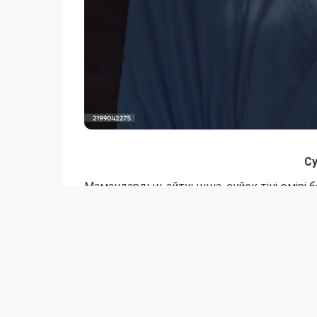
С
Мамандардың айтуынша, сүйек тіні өмірі б
жасуша жауап береді: остеокластар мен ос
жасушаларын жояды, ал остеобластар жа
"Бұл цикл тәулік ішіндегі ырғаққа бағынад
сүйек тіні түзілуі күннің соңында белсенді ж
Мамандар бұл процестің барлығы ұйқы ыр
байланысты екенін айтты. Олардың сөзінше
тежеп, сүйек тіні бұзылуын баяулатуы мүмк