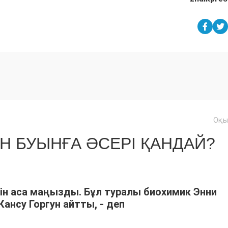
Оқы
Н БУЫНҒА ӘСЕРІ ҚАНДАЙ?
ін аса маңызды. Бұл туралы биохимик Энни
ансу Горгун айтты, - деп