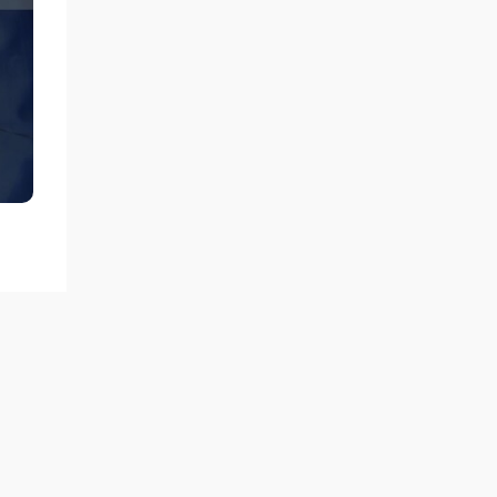
мен
гін