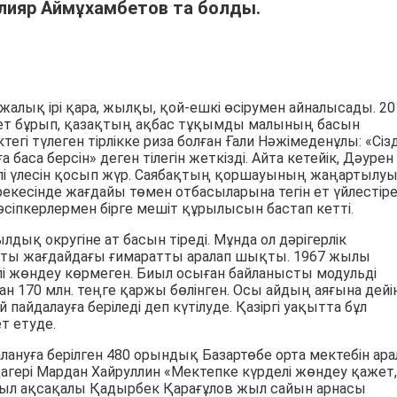
алияр Аймұхамбетов та болды.
алық ірі қара, жылқы, қой-ешкі өсірумен айналысады. 20
бет бұрып, қазақтың ақбас тұқымды малының басын
егі түлеген тірлікке риза болған Ғали Нәжімеденұлы: «Сіз
ға баса берсін» деген тілегін жеткізді. Айта кетейік, Дәурен
белі үлесін қосып жүр. Саябақтың қоршауының жаңартылу
екесінде жағдайы төмен отбасыларына тегін ет үйлестіре
кәсіпкерлермен бірге мешіт құрылысын бастап кетті.
дық округіне ат басын тіреді. Мұнда ол дәрігерлік
тты жағдайдағы ғимаратты аралап шықты. 1967 жылы
лі жөндеу көрмеген. Биыл осыған байланысты модульді
 170 млн. теңге қаржы бөлінген. Осы айдың аяғына дейі
айдалауға беріледі деп күтілуде. Қазіргі уақытта бұл
т етуде.
нуға берілген 480 орындық Базартөбе орта мектебін ара
агері Мардан Хайруллин «Мектепке күрделі жөндеу қажет,
 ауыл ақсақалы Қадырбек Қарағұлов жыл сайын арнасы