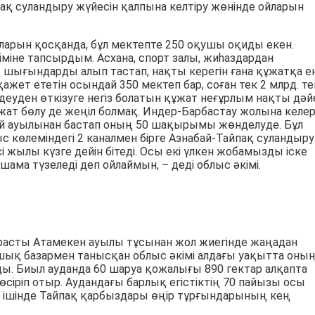
қ суландыру жүйесін қалпына келтіру жөнінде ойларын
ларын қосқанда, бұл мектепте 250 оқушы оқиды екен.
міне тапсырдым. Асхана, спорт залы, жиһаздардан
шығындарды алып тастап, нақты керегін ғана құжатқа ен
ажет ететін осындай 350 мектеп бар, соған тек 2 млрд. т
өндеуден өткізуге негіз болатын құжат неғұрлым нақты дәй
жат бөлу де жеңіл болмақ. Индер-Барбастау жолына келе
ай ауылынан бастап оның 50 шақырымы жөнделуде. Бұл
с көлеміндегі 2 каналмен бірге Азнабай-Тайпақ суландыру
і жылы күзге дейін бітеді. Осы екі үлкен жобамызды іске
ама түзеледі деп ойлаймын, – деді облыс әкімі.
расты Атамекен ауылы тұсынан жол жиегінде жаңадан
ық базармен танысқан облыс әкімі алдағы уақытта оны
ды. Биыл ауданда 60 шаруа қожалығы 890 гектар алқапта
 өсіріп отыр. Аудандағы барлық егістіктің 70 пайызы осы
 ішінде Тайпақ қарбыздары өңір тұрғындарының кең