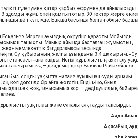
үлікті түлетумен қатар қарбыз өсірумен де айналысады.
а 8 адамды жұмыспен қамтып отыр. 30 гектар жерге екке
алынады деп күтілуде. Бақша басында болған облыс басш
 Есқалиев Мерген ауылдық округіне қарасты Мойылды
ылысымен танысты. Мамыр айында басталған жұмыстың
лы жер» мемлекеттік бағдарламасы аясында
 теңге. Су құбырының жалпы ұзындығы 3,4 шақырым. «Су
рғы стансасы ғана қалды. Негізі құрылыстың аяқталу уа
ман тапсырамыз», – дейді мердігер Бекжан Райымбеков.
ғанбыз, соңғы уақытта Чапаев ауылынан суды арнайы
ең көп дегенде бір айға жететін. Енді, міне, биыл
ымызда шек жоқ, алғысымыз зор, – деді ауылдың байырғ
алиев.
е құрылысты уақтылы және сапалы аяқтауды тапсырды.
Аида Асыл
Ақжайық ауд
zhaikpres