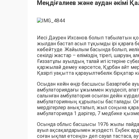
Меңдіғалиев және аудан әкімі Қ
Иесі Дәурен Ихсанов болып табылатын қож
жылдан бастап асыл тұқымды ірі қараға 
көбейтуде. Жайылым басында болып, иелікт
секілді жастар – еліміздің тірегі, шаруаң ал
Ғиззатұлы ауылдың талай игі істеріне сү
қаржылай демеу көрсетсе, Құрбан айт мер
Қазіргі уақытта қарауылтөбелік бірқатар 
Осыдан кейін өңір басшысы Базартөбе ауыл
амбулаториядағы ұжыммен жүздесіп, апа
салынған амбулатория осыған дейін күрде
амбулаторияның құрылысы басталады. Оған
мердігерлер анықталып, жыл соңына қарай п
амбулаторияда 1 дәрігер, 7 медбике қызме
Осында облыс басшысы 1976 жылы пайдала
ауыл ақсақалдарымен жүздесті. Еңбек ард
соған ықпал етсеңіз» деп сауал тастаса,