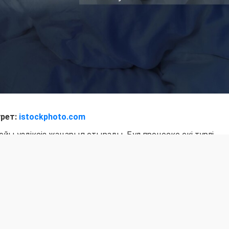
урет:
istockphoto.com
ойы үздіксіз жаңарып отырады. Бұл процеске екі түрлі
теобластар. Остеокластар ескі әрі зақымданған сүйек
ңаларын қалыптастырады.
ы: сүйек тіні бұзылуы көбіне күннің басында күшейсе, жаңа
үреді", - деді Кертис.
ғағымен, нақтырақ айтқанда, мелатонин гормоны бөлінуі
, түнде бөлінетін мелатонин остеокластардың белсенділі
ін.