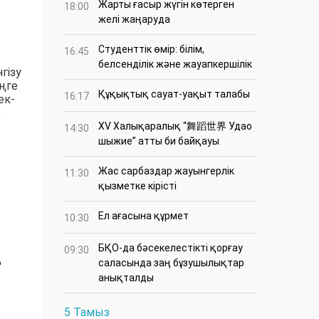
Жарты ғасыр жүгін көтерген
18:00
желі жаңаруда
Студенттік өмір: білім,
16:45
белсенділік және жауапкершілік
гізу
еңге
Құқықтық сауат-уақыт талабы
16:17
ек-
р
XV Халықаралық “舞蹈世界 Удао
14:30
шыжие” атты би байқауы
Жас сарбаздар жауынгерлік
11:30
қызметке кірісті
Ел ағасына құрмет
10:30
БҚО-да бәсекелестікті қорғау
09:30
ң
саласында заң бұзушылықтар
анықталды
5 Тамыз