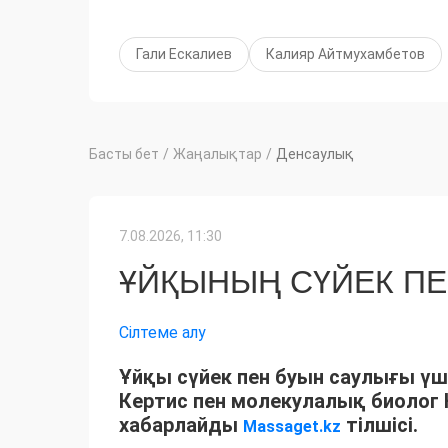
Гали Ескалиев
Калияр Айтмухамбетов
Басты бет
/
Жаңалықтар
/
Денсаулық
7.08.2026, 11:30
ҰЙҚЫНЫҢ СҮЙЕК ПЕ
Сілтеме алу
Ұйқы сүйек пен буын саулығы үш
Кертис пен молекулалық биолог К
хабарлайды
тілшісі.
Massaget.kz