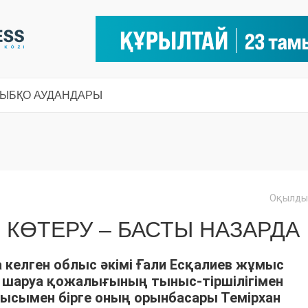
СЫ
БҚО АУДАНДАРЫ
Оқылды:
 КӨТЕРУ – БАСТЫ НАЗАРДА
келген облыс әкімі Ғали Есқалиев жұмыс
» шаруа қожалығының тыныс-тіршілігімен
ысымен бірге оның орынбасары Темірхан