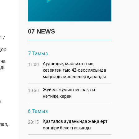
07 NEWS
17
дер
7 Тамыз
ына
Аудандық мәслихаттың
11:00
ді.
кезектен тыс 42-сессиясында
маңызды мәселелер қаралды
Жүйелі жұмыс пен нақты
10:30
нәтиже керек
н
6 Тамыз
Қазталов ауданында жаңа өрт
20:15
лап,
сөндіру бекеті ашылды