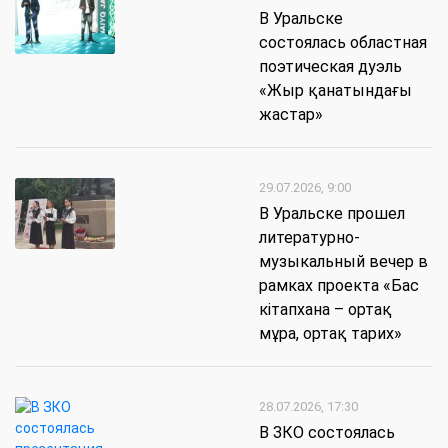
В Уральске
состоялась областная
поэтическая дуэль
«Жыр қанатындағы
жастар»
29.07.2026, 9:00
В Уральске прошел
литературно-
музыкальный вечер в
рамках проекта «Бас
кітапхана – ортақ
мұра, ортақ тарих»
28.07.2026, 17:30
В ЗКО состоялась