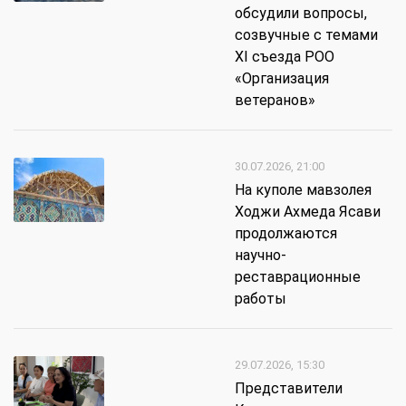
обсудили вопросы,
созвучные с темами
XI съезда РОО
«Организация
ветеранов»
30.07.2026, 21:00
На куполе мавзолея
Ходжи Ахмеда Ясави
продолжаются
научно-
реставрационные
работы
29.07.2026, 15:30
Представители