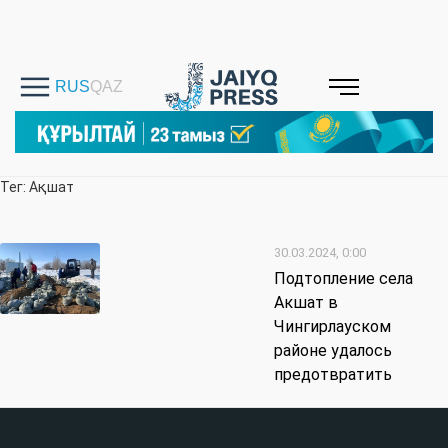
Тег: Ақшат
30.03.2024, 0:00
Подтопление села
Акшат в
Чингирлауском
районе удалось
предотвратить