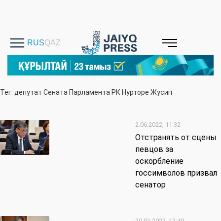
Тег: депутат Сената Парламента РК Нурторе Жусип
2.06.2022, 11:32
Отстранять от сцены
певцов за
оскорбление
госсимволов призвал
сенатор
20.01.2022, 12:40