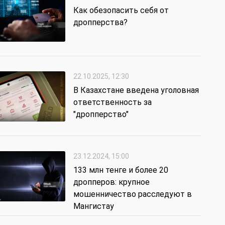
Как обезопасить себя от
дропперства?
22.10.2025, 12:30
В Казахстане введена уголовная
ответственность за
"дропперство"
23.12.2024, 15:00
133 млн тенге и более 20
дропперов: крупное
мошенничество расследуют в
Мангистау