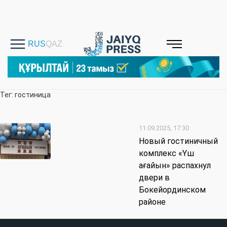
Тег: гостиница
11.09.2025, 17:30
Новый гостиничный
комплекс «Үш
ағайын» распахнул
двери в
Бокейординском
районе