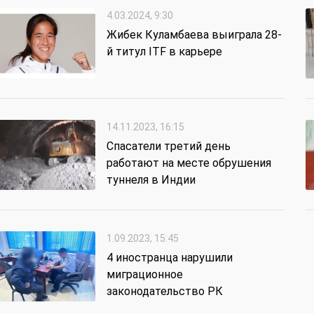
4.03.2024, 9:30
Жибек Куламбаева выиграла 28-
й титул ITF в карьере
14.11.2023, 16:15
Спасатели третий день
работают на месте обрушения
туннеля в Индии
1.09.2023, 15:45
4 иностранца нарушили
миграционное
законодательство РК