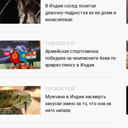
В Индии сосед похитил
девочку-подростка из ее дома и
изнасиловал
12.05.2025, 9:15
Армейская спортсменка
победила на чемпионате Азии по
армрестлингу в Индии
7.07.2024, 10:30
Мужчина в Индии насмерть
закусал змею за то, что она на
него напала