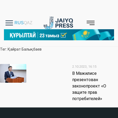
Тег: Қайрат Балықбаев
2.10.2023, 16:15
В Мажилисе
презентован
законопроект «О
защите прав
потребителей»