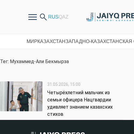
МИР
КАЗАХСТАН
ЗАПАДНО-КАЗАХСТАНСКАЯ
Тег: Мухаммед-Али Бекмырза
31.05.2026, 15:00
Четырёхлетний мальчик из
семьи офицера Нацгвардии
удивляет знанием казахских
стихов