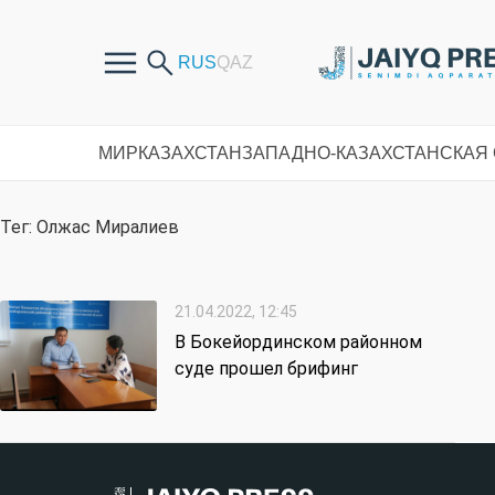
МИР
КАЗАХСТАН
ЗАПАДНО-КАЗАХСТАНСКАЯ
Тег: Олжас Миралиев
21.04.2022, 12:45
В Бокейординском районном
суде прошел брифинг