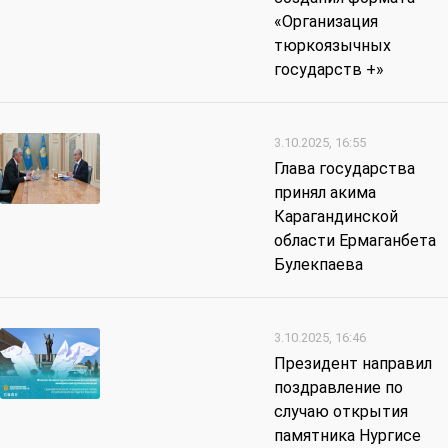
«Организация
тюркоязычных
государств +»
3.10.2025, 16:55
Глава государства
принял акима
Карагандинской
области Ермаганбета
Булекпаева
3.10.2025, 16:46
Президент направил
поздравление по
случаю открытия
памятника Нургисе