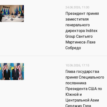
24.06.2026, 11:00
Президент принял
заместителя
генерального
директора Inditex
Group Сантьяго
Мартинеса-Лахе
Собредо
10.06.2026, 17:15
Глава государства
принял Специального
посланника
Президента США по
Южной и
Центральной Азии
Серджио Гора