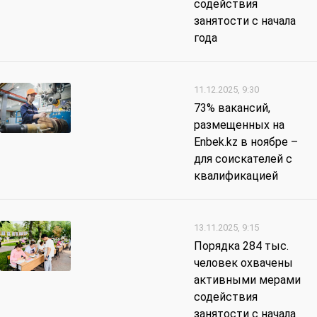
содействия
занятости с начала
года
11.12.2025, 9:30
73% вакансий,
размещенных на
Enbek.kz в ноябре –
для соискателей с
квалификацией
13.11.2025, 9:15
Порядка 284 тыс.
человек охвачены
активными мерами
содействия
занятости с начала