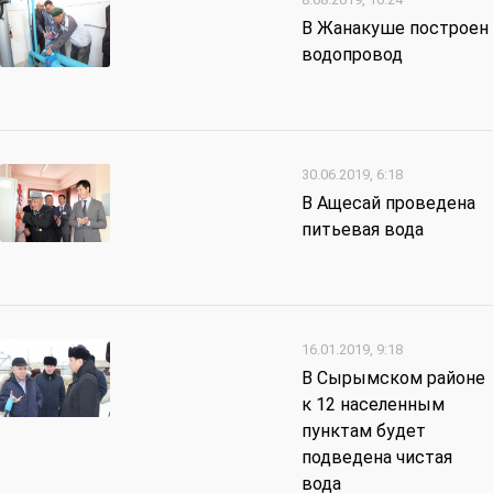
В Жанакуше построен
водопровод
30.06.2019, 6:18
В Ащесай проведена
питьевая вода
16.01.2019, 9:18
В Сырымском районе
к 12 населенным
пунктам будет
подведена чистая
вода