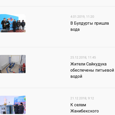
4.01.2019, 11:20
В Булдурты пришла
вода
25.12.2018, 11:45
Жители Сайкудука
обеспечены питьевой
водой
21.12.2018, 9:12
К селам
Жанибекского