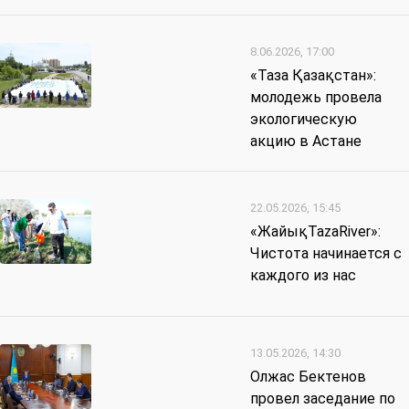
8.06.2026, 17:00
«Таза Қазақстан»:
молодежь провела
экологическую
акцию в Астане
22.05.2026, 15:45
«ЖайықTazaRiver»:
Чистота начинается с
каждого из нас
13.05.2026, 14:30
Олжас Бектенов
провел заседание по