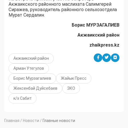
Акжаикского районного маслихата Салимгерей
Сиражев, руководитель районного сельхозотдела
Мурат Сердалин.
Борис МУРЗАГАЛИЕВ
Акжаикский район
zhaikpress.kz
Акжаикский район
Арман Утегулов
Борис Мурзагалиев
Жайык Пресс
Жексенбай Дуйсебаев
ЗКО
к/х Сабит
Главная
/
Новости
/
Главные новости