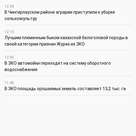
12:30
В Чингирлауском районе аграрии приступили к уборке
сельхозкультур
12:15
Лучшим племенным быком казахской белоголовой породы в
своей категории признан Жүрек из ЗКО
12:00
В ЗКО автомойки переходят на систему оборотного
водоснабжения
11:45
В ЗКО площадь орошаемых земель составляет 13,2 тыс. га
11:15
В ЗКО высокие темпы роста зафиксированы в
инвестиционной деятельности
10:30
По итогам первого полугодия предприятия ЗКО произвели