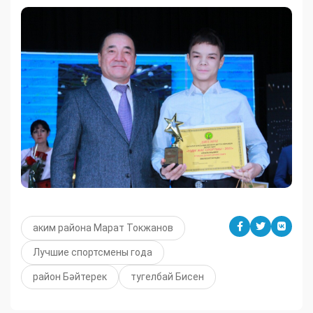
аким района Марат Токжанов
Лучшие спортсмены года
район Бәйтерек
тугелбай Бисен