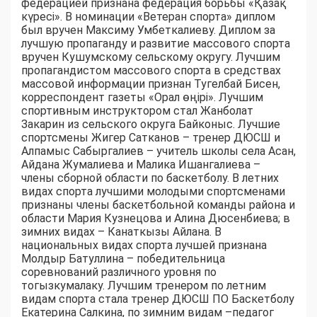
федерацией признана федерация борьбы «Қазақ
күресі». В номинации «Ветеран спорта» диплом
был вручен Максиму Умбеткалиеву. Диплом за
лучшую пропаганду и развитие массового спорта
вручен Кушумскому сельскому округу. Лучшим
пропагандистом массового спорта в средствах
массовой информации признан Тугелбай Бисен,
корреспондент газеты «Орал өңірі». Лучшим
спортивным инструктором стал Жанболат
Закарин из сельского округа Байконыс. Лучшие
спортсмены Жигер Сатканов – тренер ДЮСШ и
Алпамыс Сабыргалиев – учитель школы села Асан,
Айдана Жумалиева и Малика Ишангалиева –
члены сборной области по баскетболу. В летних
видах спорта лучшими молодыми спортсменами
признаны члены баскетбольной команды района и
области Мария Кузнецова и Алина Дюсенбиева; в
зимних видах – Канаткызы Айлана. В
национальных видах спорта лучшей признана
Молдыр Батуллина – победительница
соревнований различного уровня по
тогызкумалаку. Лучшим тренером по летним
видам спорта стала тренер ДЮСШ ПО Баскетболу
Екатерина Салкина, по зимним видам –педагог