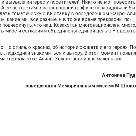
а и вызвала интерес у посетителей. Никто не мог поверить
 А ее портретам в карандашной графике позавидовали бы
здать тематическую выставку в определенном жанре. Али
м, какие мы все разные, и в то же время прекрасны по-
а подчеркнуть, что наш Казахстан многонационален, много
 мире и согласии и объединены единой целью – сделать
 – о стиле, о красках, об истории сюжета и его героях. П
ы, подходили знакомиться к автору. В этот момент появи
 мастер-класс от Алины Хожантаевой для маленьких
Антонина Пуд
заведующая Мемориальным музеем М.Шоло