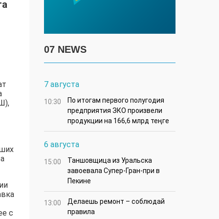
та
07 NEWS
ат
7 августа
а
По итогам первого полугодия
10:30
Ш),
предприятия ЗКО произвели
продукции на 166,6 млрд теңге
6 августа
чших
ра
Таншовщица из Уральска
15:00
завоевала Супер-Гран-при в
Пекине
ии
авка
Делаешь ремонт – соблюдай
13:00
правила
ее с