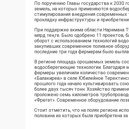
По поручению Главы государства к 2030 
земель, на которых применяются водосбер
стимулирования внедрения современных т
прокладку инфраструктуры и приобретение
При поддержке акима области Наримана Ту
млрд теңге. Было одобрено 11 проектов, 
оборот с использованием технологий водо
закупивших современное поливное оборуд
последние три года фермерам было выплач
В регионе площадь орошаемых земель соста
водосберегающие технологии. Благодаря 
фермеры увеличили количество современн
«Балакирев» в селе Юбилейное Теректинс
прошлого года начало культивировать со
более двух тысяч тонн. Хозяйство примен
проложено семь километров трубопровод
«Фрегат». Современное оборудование позв
Стоит отметить, что на полях региона ис
половина из которых была приобретена за 