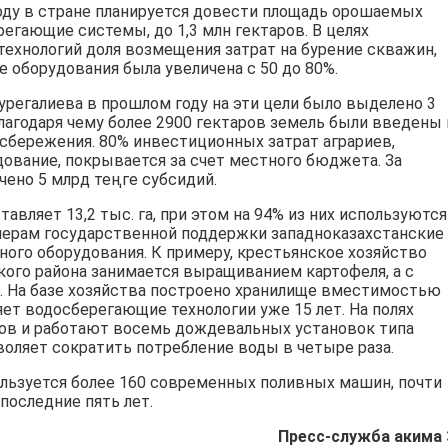
году в стране планируется довести площадь орошаемых
егающие системы, до 1,3 млн гектаров. В целях
ехнологий доля возмещения затрат на бурение скважин,
 оборудования была увеличена с 50 до 80%.
регалиева в прошлом году на эти цели было выделено 3
благодаря чему более 2900 гектаров земель были введены 
сбережения. 80% инвестиционных затрат аграриев,
ование, покрывается за счет местного бюджета. За
ено 5 млрд теңге субсидий.
вляет 13,2 тыс. га, при этом на 94% из них используются
мерам государственной поддержки западноказахстанские
ого оборудования. К примеру, крестьянское хозяйство
кого района занимается выращиванием картофеля, а с
ю. На базе хозяйства построено хранилище вместимостью
яет водосберегающие технологии уже 15 лет. На полях
ов и работают восемь дождевальных установок типа
оляет сократить потребление воды в четыре раза.
пользуется более 160 современных поливных машин, почти
последние пять лет.
Пресс-служба акима