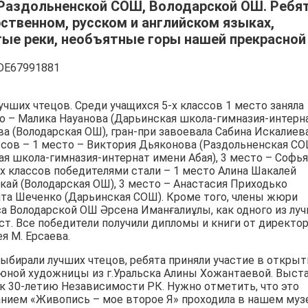
 Раздольненской СОШ, Володарской ОШ. Ребя
рственном, русском и английском языках,
тые реки, необъятные горы нашей прекрасной
чших чтецов. Среди учащихся 5-х классов 1 место заняла
о – Малика Науанова (Дарьинская школа-гимназия-интерн
ва (Володарская ОШ), гран-при завоевала Сабина Искалиев
ссов – 1 место – Виктория Дьяконова (Раздольненская СО
я школа-гимназия-интернат имени Абая), 3 место – Софья
-х классов победителями стали – 1 место Алина Шакалей
кай (Володарская ОШ), 3 место – Анастасия Приходько
ита Шеченко (Дарьинская СОШ). Кроме того, члены жюри
а Володарской ОШ Әрсена Иманғалиұлы, как одного из лу
ст. Все победители получили дипломы и книги от директо
я М. Ерсаева.
ыбирали лучших чтецов, ребята приняли участие в открыт
юной художницы из г.Уральска Алины Хожантаевой. Выст
к 30-летию Независимости РК. Нужно отметить, что это
анием «Живопись – мое второе Я» проходила в нашем муз