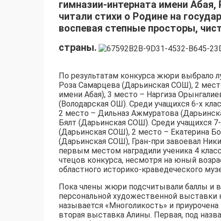
гимназии-интерната имени Абая,
читали стихи о Родине на госуда
воспевая степные просторы, чис
страны.
По результатам конкурса жюри выбрало лу
Роза Самарцева (Дарьинская СОШ), 2 мест
имени Абая), 3 место – Наргиза Орынгалие
(Володарская ОШ). Среди учащихся 6-х кла
2 место – Дильназ Ажмуратова (Дарьинска
Бялт (Дарьинская СОШ). Среди учащихся 7
(Дарьинская СОШ), 2 место – Екатерина Бо
(Дарьинская СОШ), Гран-при завоевал Ник
первым местом наградили ученика 4 класс
чтецов конкурса, несмотря на юный возра
областного историко-краведеческого музе
Пока члены жюри подсчитывали баллы и в
персональной художественной выставки 
называется «Многоликость» и приурочена 
вторая выставка Алины. Первая, под назв