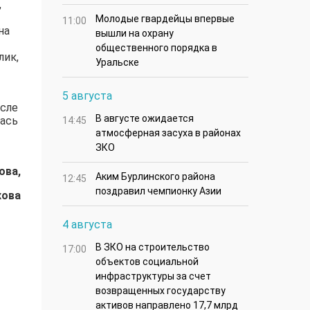
,
Молодые гвардейцы впервые
11:00
на
вышли на охрану
общественного порядка в
лик,
Уральске
5 августа
осле
В августе ожидается
лась
14:45
атмосферная засуха в районах
ЗКО
ова,
Аким Бурлинского района
12:45
поздравил чемпионку Азии
хова
4 августа
В ЗКО на строительство
17:00
объектов социальной
инфраструктуры за счет
возвращенных государству
активов направлено 17,7 млрд