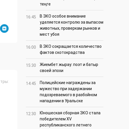
теңге
В ЗКО особое внимание
16:45
уделяется контролю за выпасом
животных, проверкам рынков и
мест убоя
В ЗКО сокращается количество
16:00
фактов скотокрадства
Жиембет жырау: поэт и батыр
15:30
своей эпохи
тры:
Полицейские награждены за
14:45
мужество при задержании
подозреваемого в разбойном
нападении в Уральске
Юношеская сборная ЗКО стала
12:30
победителем XV
республиканского летнего