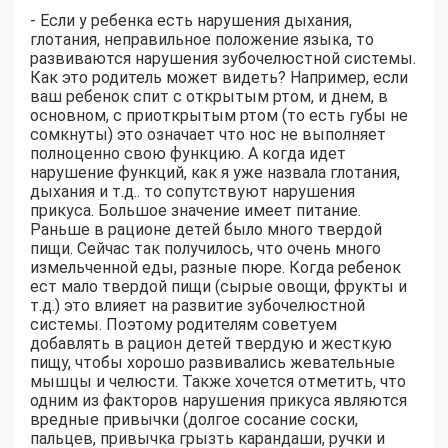
- Если у ребенка есть нарушения дыхания,
глотания, неправильное положение языка, то
развиваются нарушения зубочелюстной системы.
Как это родитель может видеть? Например, если
ваш ребенок спит с открытым ртом, и днем, в
основном, с приоткрытым ртом (то есть губы не
сомкнуты) это означает что нос не выполняет
полноценно свою функцию. А когда идет
нарушение функций, как я уже назвала глотания,
дыхания и т.д.. то сопутствуют нарушения
прикуса. Большое значение имеет питание.
Раньше в рационе детей было много твердой
пищи. Сейчас так получилось, что очень много
измельченной еды, разные пюре. Когда ребенок
ест мало твердой пищи (сырые овощи, фрукты и
т.д.) это влияет на развитие зубочелюстной
системы. Поэтому родителям советуем
добавлять в рацион детей твердую и жесткую
пищу, чтобы хорошо развивались жевательные
мышцы и челюсти. Также хочется отметить, что
одним из факторов нарушения прикуса являются
вредные привычки (долгое сосание соски,
пальцев, привычка грызть карандаши, ручки и