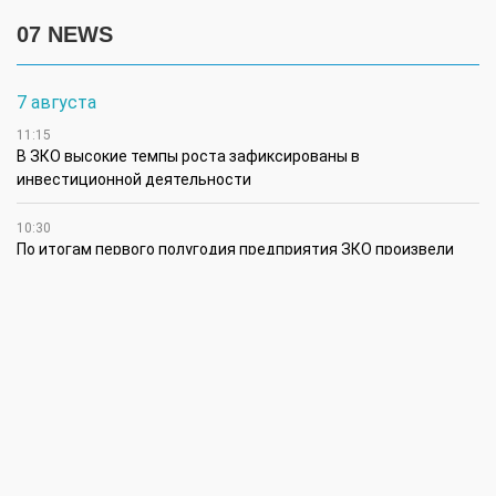
07 NEWS
7 августа
11:15
В ЗКО высокие темпы роста зафиксированы в
инвестиционной деятельности
10:30
По итогам первого полугодия предприятия ЗКО произвели
продукции на 166,6 млрд теңге
6 августа
15:00
Таншовщица из Уральска завоевала Супер-Гран-при в Пекине
13:00
Делаешь ремонт – соблюдай правила
11:00