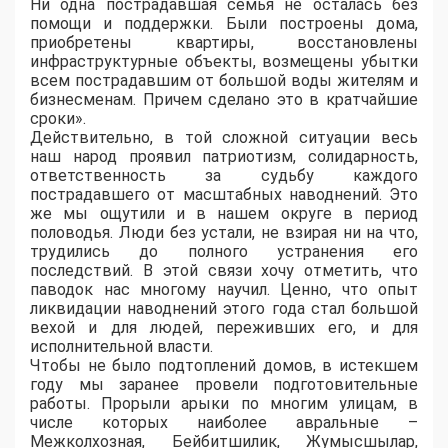
Ни одна пострадавшая семья не осталась без
помощи и поддержки. Были построены дома,
приобретены квартиры, восстановлены
инфраструктурные объекты, возмещены убытки
всем пострадавшим от большой воды жителям и
бизнесменам. Причем сделано это в кратчайшие
сроки».
Действительно, в той сложной ситуации весь
наш народ проявил патриотизм, солидарность,
ответственность за судьбу каждого
пострадавшего от масштабных наводнений. Это
же мы ощутили и в нашем округе в период
половодья. Люди без устали, не взирая ни на что,
трудились до полного устранения его
последствий. В этой связи хочу отметить, что
паводок нас многому научил. Ценно, что опыт
ликвидации наводнений этого года стал большой
вехой и для людей, переживших его, и для
исполнительной власти.
Чтобы не было подтоплений домов, в истекшем
году мы заранее провели подготовительные
работы. Прорыли арыки по многим улицам, в
числе которых наиболее авральные –
Межколхозная, Бейбитшилик, Жумысшылар,