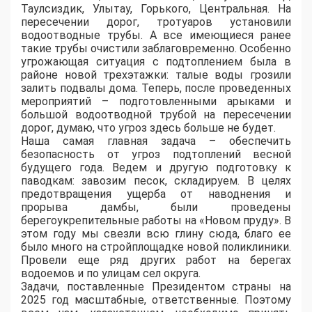
Таулсиздик, Улытау, Горького, Центральная. На
пересечении дорог, тротуаров установили
водоотводные трубы. А все имеющиеся ранее
такие трубы очистили заблаговременно. Особенно
угрожающая ситуация с подтоплением была в
районе новой трехэтажки: талые воды грозили
залить подвалы дома. Теперь, после проведенных
мероприятий – подготовленными арыками и
большой водоотводной трубой на пересечении
дорог, думаю, что угроз здесь больше не будет.
Наша самая главная задача – обеспечить
безопасность от угроз подтоплений весной
будущего года. Ведем и другую подготовку к
паводкам: завозим песок, складируем. В целях
предотвращения ущерба от наводнения и
прорыва дамбы, были проведены
берегоукрепительные работы на «Новом пруду». В
этом году мы свезли всю глину сюда, благо ее
было много на стройплощадке новой поликлиники.
Провели еще ряд других работ на берегах
водоемов и по улицам сел округа.
Задачи, поставленные Президентом страны на
2025 год масштабные, ответственные. Поэтому