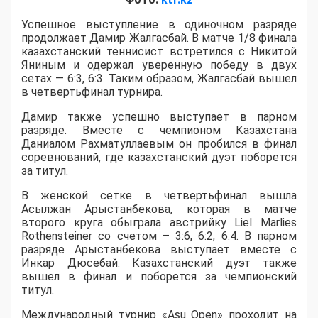
Успешное выступление в одиночном разряде
продолжает Дамир Жалгасбай. В матче 1/8 финала
казахстанский теннисист встретился с Никитой
Яниным и одержал уверенную победу в двух
сетах — 6:3, 6:3. Таким образом, Жалгасбай вышел
в четвертьфинал турнира.
Дамир также успешно выступает в парном
разряде. Вместе с чемпионом Казахстана
Даниалом Рахматуллаевым он пробился в финал
соревнований, где казахстанский дуэт поборется
за титул.
В женской сетке в четвертьфинал вышла
Асылжан Арыстанбекова, которая в матче
второго круга обыграла австрийку Liel Marlies
Rothensteiner со счетом – 3:6, 6:2, 6:4. В парном
разряде Арыстанбекова выступает вместе с
Инкар Дюсебай. Казахстанский дуэт также
вышел в финал и поборется за чемпионский
титул.
Международный турнир «Asu Open» проходит на