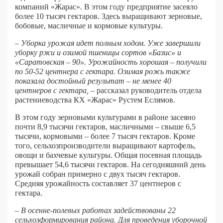
компаний «Жарас». В этом году предприятие засеяло
более 10 тысяч гектаров. Здесь выращивают зерновые,
бобовые, масличные и кормовые культуры.
– Уборка урожая идет полным ходом. Уже завершили
уборку ржи и озимой пшеницы сортов «Базис» и
«Саратовская – 90». Урожайность хорошая – получили
по 50-52 центнера с гектара. Озимая рожь также
показала достойный результат – не менее 40
центнеров с гектара,
– рассказал руководитель отдела
растениеводства КХ «Жарас» Рустем Еслямов.
В этом году зерновыми культурами в районе засеяно
почти 8,9 тысячи гектаров, масличными – свыше 6,5
тысячи, кормовыми – более 7 тысяч гектаров. Кроме
того, сельхозпроизводители выращивают картофель,
овощи и бахчевые культуры. Общая посевная площадь
превышает 54,6 тысячи гектаров. На сегодняшний день
урожай собран примерно с двух тысяч гектаров.
Средняя урожайность составляет 37 центнеров с
гектара.
– В осенне-полевых работах задействованы 22
сельхозформирования района. Для проведения уборочной