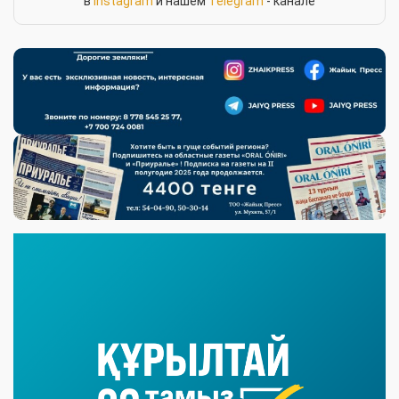
в
Instagram
и нашем
Telegram
- канале