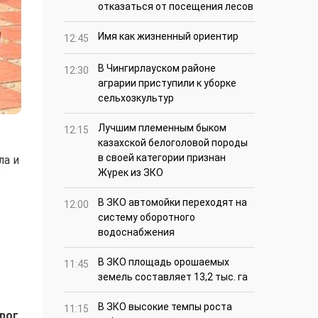
отказаться от посещения лесов
Имя как жизненный ориентир
12:45
В Чингирлауском районе
12:30
аграрии приступили к уборке
сельхозкультур
Лучшим племенным быком
12:15
казахской белоголовой породы
в своей категории признан
ла и
е
Жүрек из ЗКО
В ЗКО автомойки переходят на
12:00
систему оборотного
водоснабжения
В ЗКО площадь орошаемых
11:45
земель составляет 13,2 тыс. га
В ЗКО высокие темпы роста
11:15
рог,