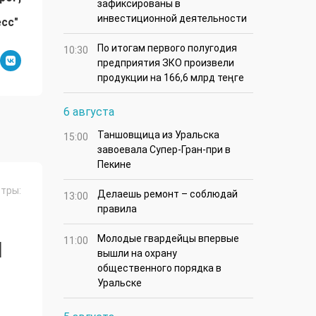
зафиксированы в
инвестиционной деятельности
есс"
По итогам первого полугодия
10:30
предприятия ЗКО произвели
продукции на 166,6 млрд теңге
6 августа
Таншовщица из Уральска
15:00
завоевала Супер-Гран-при в
Пекине
тры:
Делаешь ремонт – соблюдай
13:00
правила
Молодые гвардейцы впервые
11:00
Я
вышли на охрану
общественного порядка в
Уральске