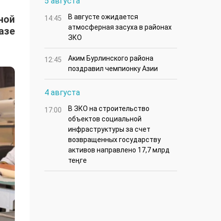
5 августа
В августе ожидается
ной
14:45
атмосферная засуха в районах
азе
ЗКО
Аким Бурлинского района
12:45
поздравил чемпионку Азии
4 августа
В ЗКО на строительство
17:00
объектов социальной
инфраструктуры за счет
возвращенных государству
активов направлено 17,7 млрд
теңге