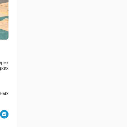
урс»
дких
ьных