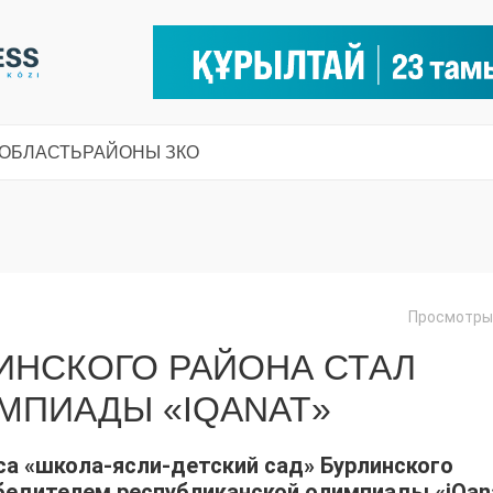
 ОБЛАСТЬ
РАЙОНЫ ЗКО
Просмотры:
ИНСКОГО РАЙОНА СТАЛ
МПИАДЫ «IQANAT»
а «школа-ясли-детский сад» Бурлинского
бедителем республиканской олимпиады «iQan