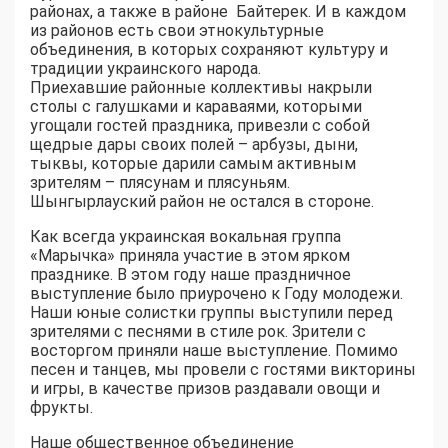
районах, а также в районе Байтерек. И в каждом
из районов есть свои этнокультурные
объединения, в которых сохраняют культуру и
традиции украинского народа.
Приехавшие районные коллективы накрыли
столы с галушками и караваями, которыми
угощали гостей праздника, привезли с собой
щедрые дары своих полей – арбузы, дыни,
тыквы, которые дарили самым активным
зрителям – плясунам и плясуньям.
Шынгырлауский район не остался в стороне.
Как всегда украинская вокальная группа
«Марычка» приняла участие в этом ярком
празднике. В этом году наше праздничное
выступление было приурочено к Году молодежи.
Наши юные солистки группы выступили перед
зрителями с песнями в стиле рок. Зрители с
восторгом приняли наше выступление. Помимо
песен и танцев, мы провели с гостями викторины
и игры, в качестве призов раздавали овощи и
фрукты.
Наше общественное объединение