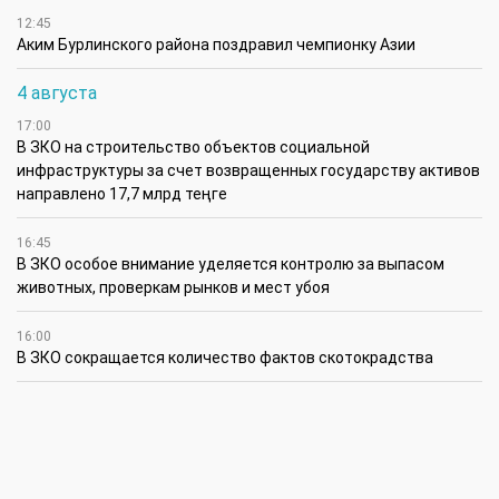
12:45
Аким Бурлинского района поздравил чемпионку Азии
4 августа
17:00
В ЗКО на строительство объектов социальной
инфраструктуры за счет возвращенных государству активов
направлено 17,7 млрд теңге
16:45
В ЗКО особое внимание уделяется контролю за выпасом
животных, проверкам рынков и мест убоя
16:00
В ЗКО сокращается количество фактов скотокрадства
15:30
Жиембет жырау: поэт и батыр своей эпохи
14:45
Полицейские награждены за мужество при задержании