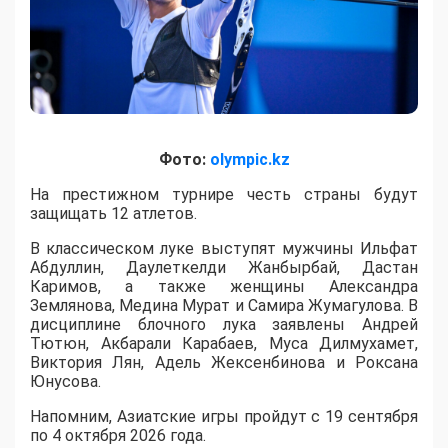
Фото:
olympic.kz
На престижном турнире честь страны будут
защищать 12 атлетов.
В классическом луке выступят мужчины Ильфат
Абдуллин, Даулеткелди Жанбырбай, Дастан
Каримов, а также женщины Александра
Землянова, Медина Мурат и Самира Жумагулова. В
дисциплине блочного лука заявлены Андрей
Тютюн, Акбарали Карабаев, Муса Дилмухамет,
Виктория Лян, Адель Жексенбинова и Роксана
Юнусова.
Напомним, Азиатские игры пройдут с 19 сентября
по 4 октября 2026 года.