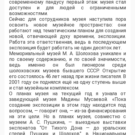
современному пандусу первый этаж музея стал
доступен и для людей с ограниченными
возможностями.
Сейчас для сотрудников музея наступила пора
освоить новое музейное пространство: они
работают над тематическим планом для создания
новой, отвечающей духу времени, экспозиции.
Работа эта ответственная, ведь в последующем
экспозиция будет работать не один десяток лет.
Мемориальный музей М. А. Шолохова уникален и
по своему содержанию, и по своей значимости,
ведь именно он был пионером среди
шолоховских музеев бывшего СССР. Открытие
его состоялось 46 лет назад при жизни писателя. В
2001 году он поднялся ещё на одну ступень выше
и стал музейным комплексом.
О планах музея на текущий год я узнала от
заведующей музея Мадины Мусаевой. «Пока
создание экспозиции в этом году находится под
вопросом, — говорит она, — из-за финансирования
на эти цели. Но в планах музея, совместно с
музеем А. С. Пушкина, — выездные выставки
экспонатов “От Тихого Дона — до уральских
степей. Пушкин и Шолохов” в Национальном