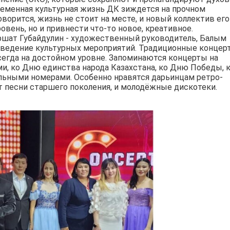
временная культурная жизнь ДК зиждется на прочном
оворится, жизнь не стоит на месте, и новый коллектив его
овень, но и привнести что-то новое, креативное.
уршат Губайдулин - художественный руководитель, Балым
оведение культурных мероприятий. Традиционные концер
егда на достойном уровне. Запоминаются концерты на
и, ко Дню единства народа Казахстана, ко Дню Победы, 
льными номерами. Особенно нравятся дарьинцам ретро-
т песни старшего поколения, и молодёжные дискотеки.