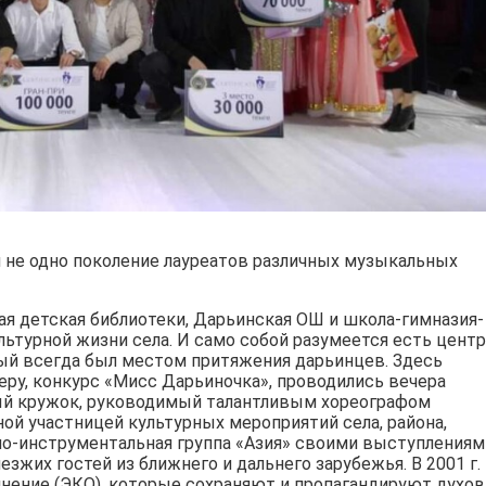
 не одно поколение лауреатов различных музыкальных
я детская библиотеки, Дарьинская ОШ и школа-гимназия-
льтурной жизни села. И само собой разумеется есть центр
рый всегда был местом притяжения дарьинцев. Здесь
ру, конкурс «Мисс Дарьиночка», проводились вечера
ый кружок, руководимый талантливым хореографом
й участницей культурных мероприятий села, района,
ьно-инструментальная группа «Азия» своими выступлениям
езжих гостей из ближнего и дальнего зарубежья. В 2001 г.
нение (ЭКО), которые сохраняют и пропагандируют духо