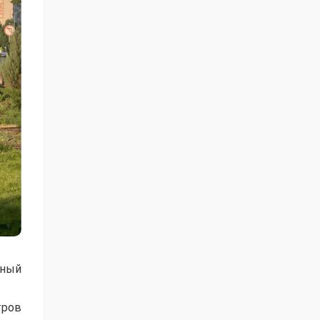
нный
тров