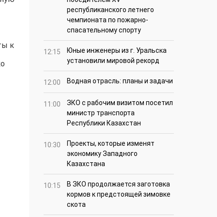
республиканского летнего
чемпионата по пожарно-
спасательному спорту
ты к
Юные инженеры из г. Уральска
12:15
установили мировой рекорд
ко
Водная отрасль: планы и задачи
12:00
ЗКО с рабочим визитом посетил
11:00
министр транспорта
Республики Казахстан
Проекты, которые изменят
10:30
экономику Западного
Казахстана
В ЗКО продолжается заготовка
10:15
кормов к предстоящей зимовке
скота