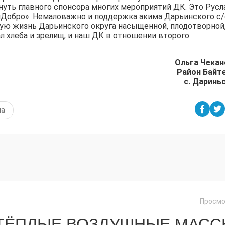
януть главного спонсора многих мероприятий ДК. Это Русл
Добро». Немаловажно и поддержка акима Дарьинского с/
рную жизнь Дарьинского округа насыщенной, плодотворной
 хлеба и зрелищ, и наш ДК в отношении второго
Ольга Чекан
Район Байт
с. Даринь
ла
Просмо
 ТЁПЛЫЕ ВОЗДУШНЫЕ МАС