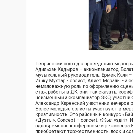
Творческий подход к проведению меропри
Адильхан Кадыров – аккомпаниатор, Болат
музыкальный руководитель, Ермек Кали – 
Инжу Мухтар - солист, Адиет Мералы - ак
немаловажную роль по оформлению сцены
стаж работы в ДК, они, так сказать, кори
неизменный аккомпаниатор ЭКО, участник 
Александр Каренский участники вечеров р
Более молодые солисты участвуют в меро
креативность. Это районный конкурс «Ба
«Дуэты», Concept – concert, «Жыл үздігі».
одновременно конферансье и режиссёра Ер
приобретают торжественность, лоск и сов