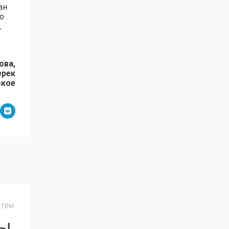
ан
о
,
ова,
ерек
ское
тры:
СЫ