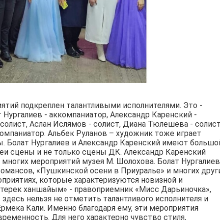
ятий подкреплен талантливыми исполнителями. Это -
 Нургалиев - аккомпаниатор, Александр Каренский -
солист, Аслан Ислямов - солист, Диана Тюлешева - солист
компаниатор. Альбек Руланов – художник тоже играет
. Болат Нургалиев и Александр Каренский имеют большо
феи сцены и не только сцены ДК. Александр Каренский
многих мероприятий музея М. Шолохова. Болат Нургалиев
омансов, «Пушкинской осени в Приуралье» и многих други
приятиях, которые характеризуются новизной и
йтерек ханшайым» - правоприемник «Мисс Дарьиночка»,
 И здесь нельзя не отметить талантливого исполнителя и
мека Кали. Именно благодаря ему, эти мероприятия
ременность. Для него характерно чувство стиля,