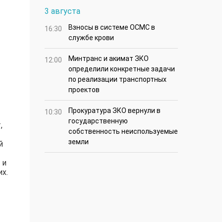
3 августа
Взносы в системе ОСМС в
16:30
службе крови
Минтранс и акимат ЗКО
12:00
определили конкретные задачи
по реализации транспортных
проектов
Прокуратура ЗКО вернули в
10:30
государственную
,
собственность неиспользуемые
земли
й
 и
х.