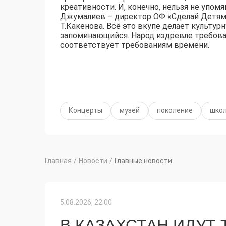
креативности. И, конечно, нельзя не упом
Джумалиев – директор ОФ «Сделай Детям
Т.Какенова. Всё это вкупе делает культу
запоминающийся. Народ издревле требовал
соответствует требованиям времени.
Концерты
музей
поколение
шко
Главная
/
Новости
/
Главные новости
5.08.2026, 22:00
В КАЗАХСТАН ИДУТ