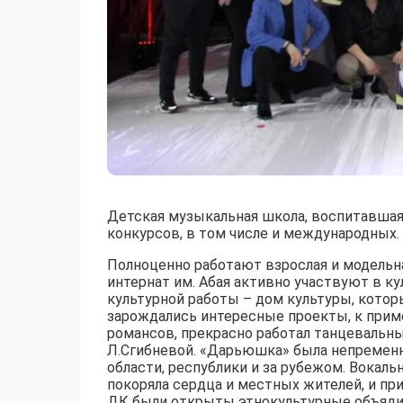
Детская музыкальная школа, воспитавшая
конкурсов, в том числе и международных.
Полноценно работают взрослая и модельна
интернат им. Абая активно участвуют в ку
культурной работы – дом культуры, кото
зарождались интересные проекты, к приме
романсов, прекрасно работал танцевальн
Л.Сгибневой. «Дарьюшка» была непременно
области, республики и за рубежом. Вокал
покоряла сердца и местных жителей, и при
ДК были открыты этнокультурные объяди