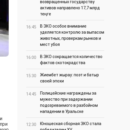
возвращенных государству
активов направлено 17,7 млрд
теңге
В ЗКО особое внимание
16:45
уделяется контролю за выпасом
животных, проверкам рынков и
мест убоя
В ЗКО сокращается количество
16:00
фактов скотокрадства
Жиембет жырау: поэт и батыр
15:30
своей эпохи
Полицейские награждены за
14:45
мужество при задержании
подозреваемого в разбойном
нападении в Уральске
и
 при
Юношеская сборная ЗКО стала
12:30
вную
победителем XV