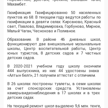
Махамбет.
Газификация
.
Г
азифицированн
о
50
населенных
пунктов
из 68.
В текущем году
ведутся работы по
газификации
в девяти селах:
Кирсаново
, Красный
свет, Павлово, Владимировка,
Горбуново
, Мирное,
Малый
Чаган
,
Чесноково
и Поливное.
Образование
.
В районе 46 дневных школ,
функционируют
две
внешкольные музыкальные
школы, Центр воспитательной работы, Центр
юных туристов, 8 детских садов
и
7 частных
детских садов.
В
2020-2021 учебн
ом
год
у школу окончили
444
выпускника
, из них 44 удостоены знака
«Алтын
белгі
», 21 получили аттестат с отличием.
В
26 школах построены туалеты,
в семи школах
за
счет спонсорских средств.
Установлены
камер
ы
видеонаблюдения в 17 школах
и в трех
детских сада
х.
На текущий ремонт школ выделено 9,6 млн. тенге,