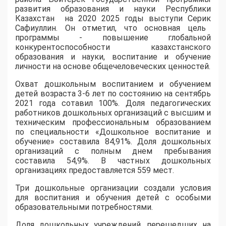
развития образования и науки Республики
Казахстан на 2020 2025 годы
выступи
Серик
Сафиуллин. Он отметил, что о
сновная цель
программы - повышение глобальной
конкурентоспособности казахстанского
образования и науки, воспитание и обучение
личности на основе общечеловеческих ценностей.
Охват дошкольным воспитанием и обучением
детей
возраста 3-6 лет
п
о состоянию на сентябрь
2021 года
сотавил
100%. Доля педагогических
работников дошкольных организаций с высшим и
техническим профессиональным образованием
по специальности «Дошкольное воспитание и
обучение» составила 84,91%.
Доля дошкольных
организаций с полным днем пребывания
составила 54,9%.
В
частных дошкольных
организациях предоставляе
тся 559
мест.
Три
дошкольны
е
организаци
и
созда
ли
условия
для воспитания и обучения детей с особыми
образовательными потребностями.
Доля дошкольных учреждений, перешедших на