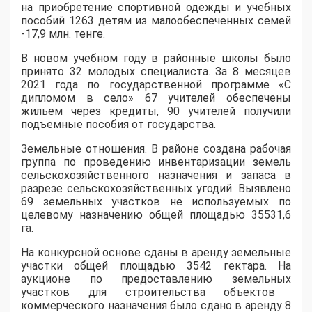
на приобретение спортивной одежды и учебных
пособий 1263 детям из малообеспеченных семей
-17,9 млн. тенге.
В новом учебном году в районные школы было
принято 32 молодых специалиста. За 8 месяцев
2021 года по государственной программе «С
дипломом в село» 67 учителей обеспечены
жильем через кредиты, 90 учителей получили
подъемные пособия от государства.
Земельные отношения
.
В
район
е
создана рабочая
группа по проведению инвентаризации земель
сельскохозяйственного назначения и запаса в
разрезе сельскохозяйственных угодий.
В
ыявлено
69 земельных
участков
не используемых по
целевому назначению общей площадью 35531,6
га.
На
конкур
сной основе
сданы в аренду земельные
участки общей площадью 3542 гектара.
На
аукционе
по предоставлению земельн
ых
участк
ов
для строительства объектов
коммерческого назначения было сдано в аренду 8