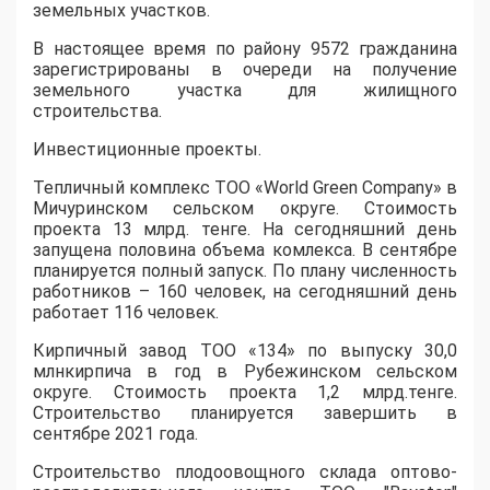
земельных
участков
.
В настоящее время по району 9572 гражданина
зарегистрированы в очереди на получение
земельного участка для жилищного
строительства.
Инвестиционные проекты
.
Тепличный комплекс ТОО «
World
Green
Company
» в
Мичуринском сельском округе. Стоимость
проекта
13 млрд. тенге. На сегодняшний день
запущена
половина объема
комлекса
. В сентябре
планируется полный запуск. По плану численность
работников – 160 человек, на сегодняшний день
работает 116 человек.
К
ирпичн
ый
завод ТОО «134» по выпуску 30,0
млн
кирпича в год в
Р
убежинском
сельском
округе. Сто
имость проекта
1,2
млрд
.
т
енге
.
Строительство планируется завершить в
сентябре 2021 года.
Строительство плодоовощного склада оптово-