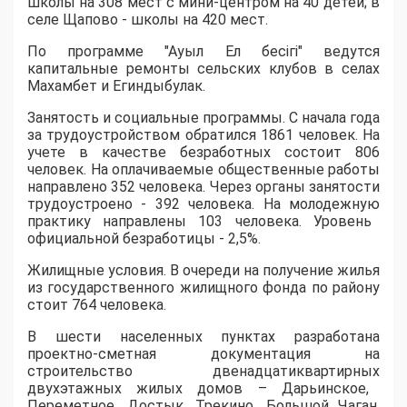
школы на 308 мест с мини
-
центром на 40 детей
; в
селе Щапово
-
школы на 420 мест
.
По п
рограмм
е
"
Ауыл
Е
л
бесігі
"
ведутся
капитальные ремонты сельских клубов в селах
Махамбет и Егиндыбулак.
Занятость и социальные программы
.
С начала года
за трудоустройством обратил
ся
1861 человек.
Н
а
учете в качестве безработных
состоит
806
человек. На оплачиваемые общественные работы
направлено
352 человека. Через органы занятости
трудоустроено
-
392 человека.
На м
олодежн
ую
практик
у
направлены
103 человека. Уровень
официальной безработицы
-
2,5%.
Жилищные условия
.
В
очереди на получение жилья
из государственного жилищного фонда по району
с
тоит
764 человека.
В
шести
населенных пунктах разработана
проектно-сметная доку
ментация на
строительство
двенадцатиквартирны
х
двухэтажны
х
жилы
х
дом
ов
– Дарьинское,
Переметное,
Достык
,
Трекино
, Большой
Чаган
,