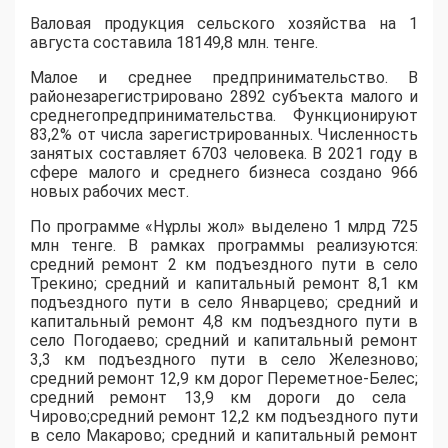
Валовая продукция сельского
хозяйства на 1
августа составил
а
18149,8 млн.
т
енге.
М
ал
ое
и средн
ее
предпринимательств
о.
В
районе
зарегистрировано 2892 субъект
а
малого и
среднего
предпринимательства
. Функционируют
83,2% от числа
зарегистрированных
. Численность
занятых
составляет 6703 человек
а
. В 2021 году в
сфере малого и среднего бизнеса создано 966
новых рабочих мест.
По п
рограмм
е
«
Нұрлы
жол
» выделено 1
млр
д
725
млн тенге.
В рамках программы
реализуются:
средний ремонт
2 км
подъездного пути в село
Трекино
;
средний и капитальный ремонт
8,1 км
подъездного пути в село
Январцев
о
;
средний и
капитальный ремонт
4,8 км
подъездного пути в
село
Погодаев
о
;
средний и капитальный ремонт
3,3 км
подъездного пути в село Железново
;
средний ремонт
12,9 км
дорог Переметное-Белес
;
средний ремонт
13,9 км дорог
и до
села
Чирово
;
средний ремонт
12,2 км
подъездного пути
в
сел
о
Макарово
;
с
редний и капитальный ремонт