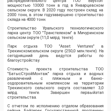
распределительного центра ТОО "
Bayston
"
мощностью 13000 тонн в год в
Январцевском
сельском округе. В 2020 году построен склад на
2000 тонн
, в этом году
завершено строительство
склада на 4000 тонн.
С
троительств
о
Уральского технологического
парка центр ТОО "
Транстелеком
" в Мичуринском
сельском округе
(
11,0 млрд.
т
енге
)
.
Парк отдыха ТОО "
Asset
Ventures
" в
Трекинском
сельском округе
(
250,0
млн
.т
енге
)
. На
сегодняшний день ведутся работы по
благоустройству.
Стоимость проект
а
строительства
ТОО
"
БатысСтройМонтаж
" парка отдыха и водных
развлечений с пляжным и банно-
оздоровительным комплексом
на территории
Трекинского
сельского округа составляет 3,0
млрд. тенге.
Завершен первый
этап
строительства.
С о
тчет
ом
по исполнению отделом образования
района
Б
әйтерек
Государственной программы