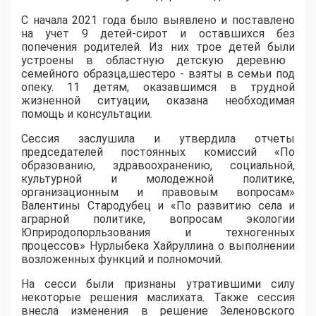
С начала 2021 год
а
было выявлено и поставлено
на учет 9 детей-сирот и оставшихся без
попечения родителей. Из них
трое
детей был
и
устроен
ы
в областную детскую деревню
семейного образца
,
ш
естеро
- взяты
в семьи под
опеку. 11 детям, оказавшимся в трудной
жизненной ситуации, оказана необходимая
помощ
ь
и консультации.
Сессия
заслушила
и утвердила отчеты
председателей постоянных комиссий
«П
о
образованию, здравоохранению, социальной,
культурной и молодежной политике,
организационным и правовым вопросам
»
Валентины
Стародубец
и
«П
о
развитию села и
а
грарной политике
, вопросам
экологии
Ю
природопорльзования
и техногенных
процессов
»
Нурлыбека
Хайруллина о выполнении
возложенных функций и полномочий.
На
сесси
были признаны утратившими силу
некоторые решения
маслихата
. Также сессия
внесла изменения в решение Зеленовского