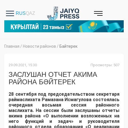
Главная
/
Новости районов
/
Байтерек
29.09.2021, 15:30
Просмотры: 507
ЗАСЛУШАН ОТЧЕТ АКИМА
РАЙОНА БӘЙТЕРЕК
28 сентября
под председательством секретаря
раймаслихата
Рамазана
Исмагулова
состоялась
очередная восьмая сессия районного
маслихата
. На сессии были заслушаны отчеты
акима района «О выполнении возложенных на
него функций и задач» и руководителя
районного отдела образования «О реализации