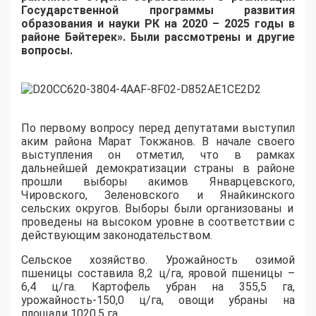
Государственной программы развития
образования и науки РК на 2020 – 2025 годы в
районе
Б
әйтерек
». Были рассмотрены и другие
вопросы.
По первому вопросу перед депутатами выступил
а
ким района Марат Токжанов. В начале своего
выступления он отметил, что в рамках
дальнейшей демократизации страны в районе
прошли выборы акимов Январцевского,
Чировского, Зеленовского и
Янайкинского
сельских округов
.
Выборы были организованы и
проведены на высоком уровне в соответствии с
действующим законодательством.
Сельское хозяйство.
Урожайность о
зимой
пшеницы
составила
8,2 ц
/
га
, яровой пшеницы –
6,4 ц/га.
Картофель убран на 355,5 га,
урожайность-150,0 ц/га
,
о
вощ
и
убраны
на
площади
1020,5 га
.