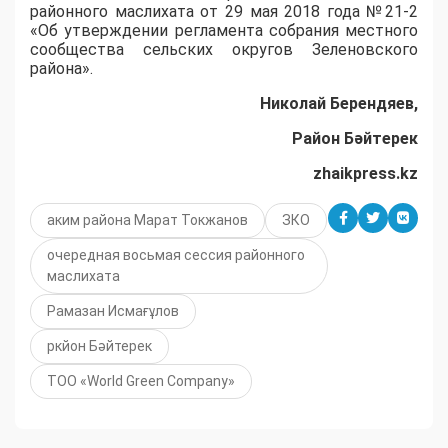
районного
маслихата
от 29 мая 2018 года №21-2
«Об утверждении
регламента собрания местного
сообщества сельских округов Зеленовского
района».
Николай Берендяев,
Район Бәйтерек
zhaikpress.kz
аким района Марат Токжанов
ЗКО
очередная восьмая сессия районного
маслихата
Рамазан Исмағұлов
ркйон Бәйтерек
ТОО «World Green Company»