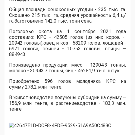
О
бщая площадь сенокосных угодий
-
235 тыс. га.
С
кошено 215 тыс. га, средняя урожайность 6,4 ц/
га
.
Заготовлено
142,0 тыс. тонн сена
.
Поголовье скота на 1 сентября 2021 года
составило
:
КРС
- 42505
голов
(из них коров -
20942
голов
ы)
,о
в
ец
и коз
-
58209
голов
, лошадей
-
6921
голов
а, с
вин
ей
- 10753
голов
ы, п
тицы
–
884943
.
Произведен
о
продукци
и
:
м
ясо
-
12904,3 тонн
ы,
м
олоко
-
30943,7 тонн
ы, яи
ц
-
46281,9 тыс.
ш
тук.
П
риобретен
о
596 голов
молодняка
КРС на
сумму
278,2 млн. тенге.
В
животноводств
е
получены субсидии
на сумму
–
156,9 млн.
т
енге
, в растениеводстве -
183,3 млн
.
тенге.