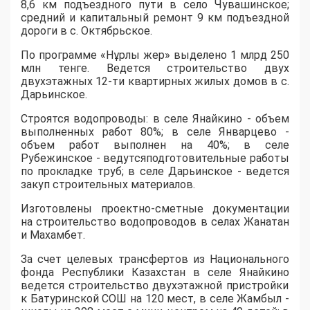
8,6
км
подъездного пути в село
Чувашин
ское
;
с
редний и капитальный ремонт
9 км
подъездной
дороги
в
с. Октябрьское.
По
программ
е
«
Нұрлы
жер
»
выделено
1
млрд
250
млн тенге.
Ведется с
троительство
двух
двухэтажных 12-ти квартирных жилых домов
в
с.
Дарьинск
ое
.
С
тро
ятся
водопровод
ы
:
в
селе
Янайкино
-
о
бъем
выполненных работ 80%;
в селе
Январцево
-
о
бъем работ выполнен на 40%
;
в с
еле
Рубежин
ское
-
ведутся
подготовительные работы
по прокладке труб
; в
с
еле
Дарьинск
ое
-
ведется
закуп строительных материалов
.
И
зготовлен
ы
проектно-сметн
ые
документаци
и
на строительство водопроводов в селах
Жанатан
и
Махамбет
.
За счет целевых трансфертов из Национального
фонда Республики Казахстан
в
селе
Янайкино
ведется строительство двухэтажной пристройки
к
Батуринской
СОШ на 120 мест
,
в селе Жамбыл
-