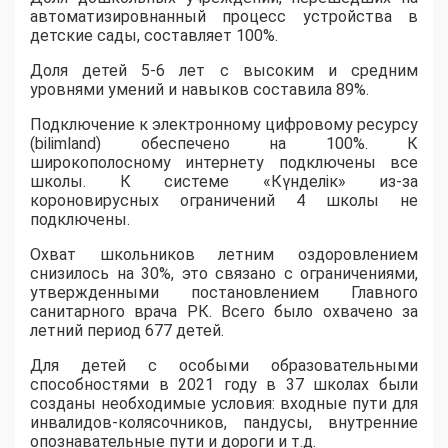
автоматизировнанный
процесс устройства
в
детские сады
,
составляет 100%.
Доля детей 5-6 лет с высоким и средним
уровнями умений и навыков составила 89%.
Подключение к электронному цифровому ресурсу
(
bilimland
) обеспечено на 100%. К
широкополосному интернету подключены все
школы. К системе «
Күнделі
к
» из-за
короновирусных
ограничений 4 школы не
подключены.
О
хват школьников летним оздоровлением
снизил
о
сь на 30%, это связано с ограничениями,
утвержденными постановлением Главно
го
санитарного врача Р
К
. Всего было охвачено за
летний период 677 детей.
Для детей с особыми образовательными
способностями в
2021 году в 37
школах
были
созданы необходимые условия: входные пути для
инвалидов-колясочников, пандусы, внутренние
опознавательные пути и дороги
и т.д.