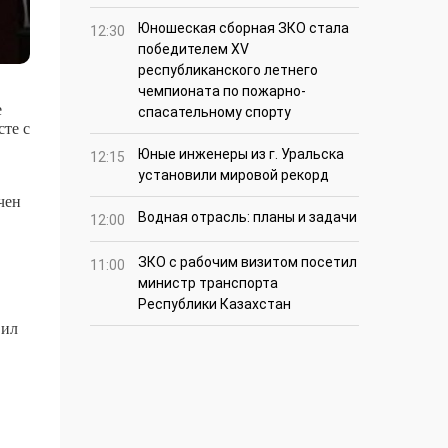
Юношеская сборная ЗКО стала
12:30
победителем XV
республиканского летнего
чемпионата по пожарно-
е
спасательному спорту
сте с
Юные инженеры из г. Уральска
12:15
установили мировой рекорд
чен
Водная отрасль: планы и задачи
12:00
ЗКО с рабочим визитом посетил
11:00
министр транспорта
Республики Казахстан
вил