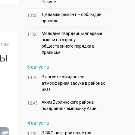
Пекине
Делаешь ремонт – соблюдай
13:00
правила
Молодые гвардейцы впервые
11:00
вышли на охрану
тры:
общественного порядка в
Уральске
НЫ
5 августа
В августе ожидается
14:45
атмосферная засуха в районах
ЗКО
Аким Бурлинского района
12:45
поздравил чемпионку Азии
4 августа
В ЗКО на строительство
17:00