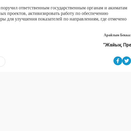
 поручил ответственным государственным органам и акиматам
ых проектов, активизировать работу по обеспечению
ры для улучшения показателей по направлениям, где отмечено
Арайлым Беккал
"Жайық Пр
о
востях Западного Казахстана на нашей странице
am
и нашем
Telegram
- канале