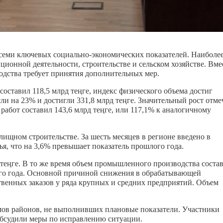
семи ключевых социально-экономических показателей. Наиболе
ионной деятельности, строительстве и сельском хозяйстве. Вме
дства требует принятия дополнительных мер.
составил 118,5 млрд теңге, индекс физического объема достиг
и на 23% и достигли 331,8 млрд теңге. Значительный рост отме
работ составил 143,6 млрд теңге, или 117,1% к аналогичному
ищном строительстве. За шесть месяцев в регионе введено в
я, что на 3,6% превышает показатель прошлого года.
 теңге. В то же время объем промышленного производства соста
го года. Основной причиной снижения в обрабатывающей
венных заказов у ряда крупных и средних предприятий. Объем
.
мов районов, не выполнивших плановые показатели. Участники
обсудили меры по исправлению ситуации.