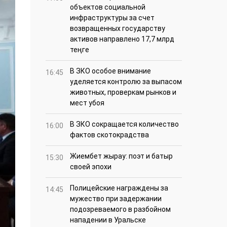
объектов социальной
инфраструктуры за счет
возвращенных государству
активов направлено 17,7 млрд
теңге
В ЗКО особое внимание
16:45
уделяется контролю за выпасом
животных, проверкам рынков и
мест убоя
В ЗКО сокращается количество
16:00
фактов скотокрадства
Жиембет жырау: поэт и батыр
15:30
своей эпохи
Полицейские награждены за
14:45
мужество при задержании
подозреваемого в разбойном
нападении в Уральске