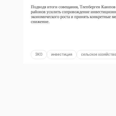
Подводя итоги совещания, Тлепберген Каюпов
районов усилить сопровождение инвестиционн
экономического роста и принять конкретные ме
снижение.
ЗКО
инвестиция
сельское хозяйств
Узнайте первым о важных но
в
Instagr