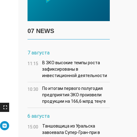
07 NEWS
7 августа
В ЗКО высокие темпы роста
11:15
зафиксированы в
инвестиционной деятельности
По итогам первого полугодия
10:30
предприятия ЗКО произвели
продукции на 166,6 млрд теңге
6 августа
Таншовщица из Уральска
15:00
завоевала Супер-Гран-при в