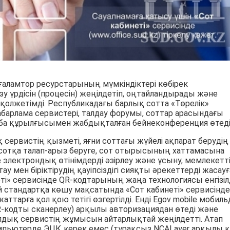
 ғаламтор ресурстарының мүмкіндіктері көбірек
ізу үрдісін (процесін) жеңілдетіп, оңтайландырады және
қолжетімді. Республикадағы барлық сотта «Төрелік»
абарлама сервистері, талдау форумы, соттар арасындағы
ба құрылғысымен жабдықталған бейнеконференция өтеді
 сервистің қызметі, яғни соттағы жүйелі ақпарат берудің
лы сотқа талап-арыз беруге, сот отырысының хаттамасына
е электрондық өтінімдерді әзірлеу және ұсыну, мемлекетт
ау мен біріктірудің қауіпсіздігі сияқты әрекеттерді жасауғ
неті» сервисінде QR-кодтарының жаңа технологиясы енгізілд
й стандартқа көшу мақсатында «Сот кабинеті» сервисінде
арға қол қою тетігі өзгертілді. Енді Egov mobile мобиль
-кодты сканерлеу) арқылы авторизациядан өтеді және
ылдық сервистің жұмысын айтарлықтай жеңілдетті. Атап
компьютерде ЭЦҚ керек емес (тұрақсыз NCALayer арқылы 