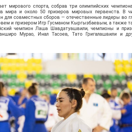
вет мирового спорта, собрав три олимпийских чемпиона
ов мира и около 50 призеров мировых первенств. В ч
ан для совместных сборов — отечественные лидеры во г
вем и призером Игр Гусманом Кыргызбаевым, а также т
йский чемпион Лаша Шавдатуашвили, чемпионы и при
нширо Мурао, Инал Тасоев, Тато Григалашвили и др