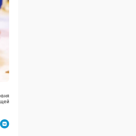
овня
ущей