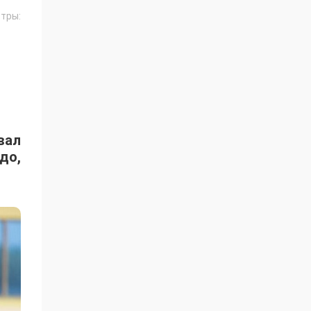
тры:
вал
до,