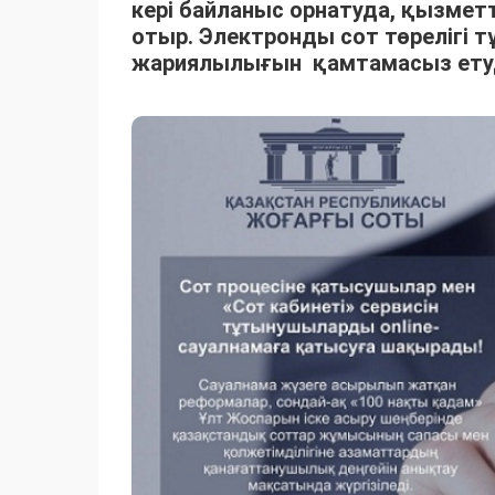
кері байланыс орнатуда, қызметт
отыр. Электронды сот төрелігі 
жариялылығын қамтамасыз ету