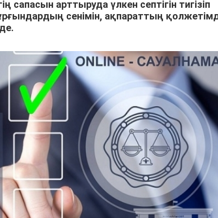
ің сапасын арттыруда үлкен септігін тигізіп
тұрғындардың сенімін, ақпараттың қолжетім
де.