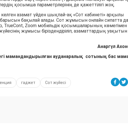
ердің қосымша параметрлерінің де қажеттілігі жоқ.
келген азамат үйден шықпай-ақ «Сот кабинеті» арқылы
лу барысын бақылай алады. Сот жұмысын онлайн сипатта д
p, TrueCont, Zoom мобильдік қосымшаларының көмегімен
үйесінің жұмысы біріздендіріліп, азаматтардың уақытын
Анаргүл Ахон
егі мамандандырылған ауданаралық сотының бас ма
енция
гаджет
Сот жүйесі