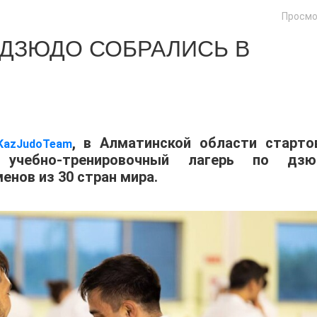
Просмо
 ДЗЮДО СОБРАЛИСЬ В
, в Алматинской области старто
KazJudoTeam
учебно-тренировочный лагерь по дзю
енов из 30 стран мира.