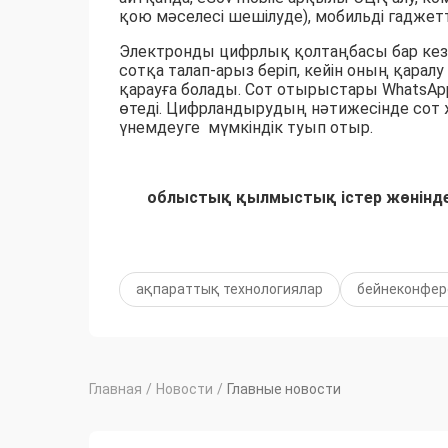
қою мәселесі шешілуде), мобильді гаджетт
Электронды цифрлық қолтаңбасы бар кез 
сотқа талап-арыз беріп, кейін оның қара
қарауға болады. Сот отырыстары WhatsАp
өтеді. Цифрландырудың нәтижесінде сот ж
үнемдеуге мүмкіндік туып отыр.
облыстық қылмыстық істер жөнінд
ақпараттық технологиялар
бейнеконфер
Главная
/
Новости
/
Главные новости