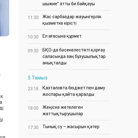
шыжие” атты би байқауы
Жас сарбаздар жауынгерлік
11:30
қызметке кірісті
Ел ағасына құрмет
10:30
БҚО-да бәсекелестікті қорғау
09:30
саласында заң бұзушылықтар
анықталды
.
5 Тамыз
Қазталовта бюджет пен даму
23:18
жоспары қайта қаралды
ік
а
Жеңіске жетелеген
і.
18:00
жаттықтырушылар
ді
Тынық су – жасырын қатер
17:30
қол