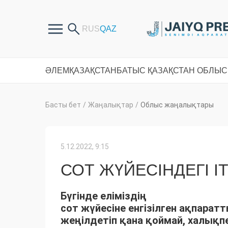
ӘЛЕМ
ҚАЗАҚСТАН
БАТЫС ҚАЗАҚСТАН ОБЛЫ
Басты бет
/
Жаңалықтар
/
Облыс жаңалықтары
5.12.2022, 9:15
СОТ ЖҮЙЕСІНДЕГІ І
Бүгінде еліміздің
сот жүйесіне енгізілген ақпара
жеңілдетіп қана қоймай, халықп