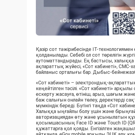
Қазір сот тәжірибесінде ІТ-технологиямен
қолданылады. Себебі ол сот төрелігін жүрг
аутоматтандырады. Ең бастысы, халыққа 
ақпараттық жүйесі, «Сот кабинеті», СМС-х
байланыс орталығы бар. Дыбыс-бейнежаз
«Сот кабинеті» – электрондық-ақпараттық
кеңейтілген тәсілі. «Сот кабинеті» арқы
ескерту жасауға, өтініш, арыз, шағым жән
баж салығын онлайн төлеу, деректерді сақт
мүмкіндік береді. Бүгінгі таңда «Сот каби
Халыққа ыңғайлы болу үшін және бірыңға
авторизациядан өту және ұсынылатын құжатт
қосымшасының Face ID және Touch ID (QR
құжаттарға қол қояды. Енгізілген жаңаш
айтқанда, eGov mobile арқылы ЭЦҚ алу, 