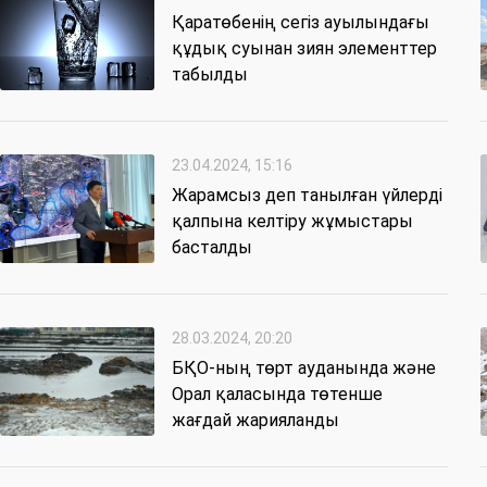
Қаратөбенің сегіз ауылындағы
құдық суынан зиян элементтер
табылды
23.04.2024, 15:16
Жарамсыз деп танылған үйлерді
қалпына келтіру жұмыстары
басталды
28.03.2024, 20:20
БҚО-ның төрт ауданында және
Орал қаласында төтенше
жағдай жарияланды