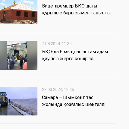
Вице-премьер БҚО-дағы
құрылыс барысымен танысты
4.04.2024, 11:30
БҚО-да 6 мыңнан астам адам
қауіпсіз жерге көшірілді
28.03.2024, 12:45
Самара – Шымкент тас
жолында қозғалыс шектелді