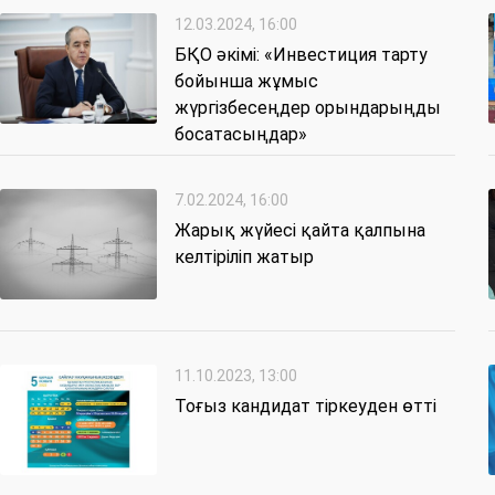
12.03.2024, 16:00
БҚО әкімі: «Инвестиция тарту
бойынша жұмыс
жүргізбесеңдер орындарыңды
босатасыңдар»
7.02.2024, 16:00
Жарық жүйесі қайта қалпына
келтіріліп жатыр
11.10.2023, 13:00
Тоғыз кандидат тіркеуден өтті