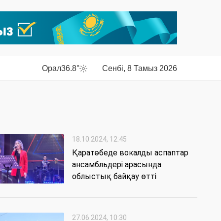
Орал
36.8°
Сенбі, 8 Тамыз 2026
18.10.2024, 12:45
Қаратөбеде вокалды аспаптар
ансамбльдері арасында
облыстық байқау өтті
27.06.2024, 10:30