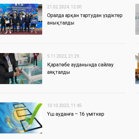
21.02.2024, 12:00
Оралда арқан тартудан үздіктер
анықталды
5.11.2023, 21:29
Қаратөбе ауданында сайлау
аяқталды
10.10.2023, 11:45
Үш ауданға – 16 үміткер