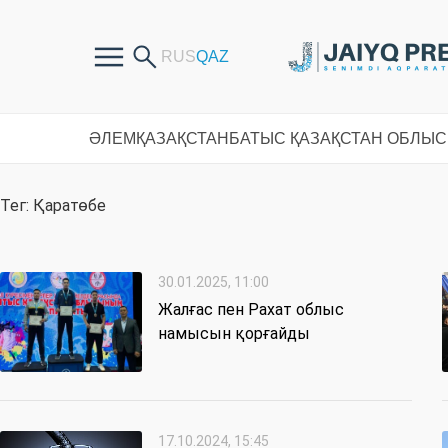
ӘЛЕМ
ҚАЗАҚСТАН
БАТЫС ҚАЗАҚСТАН ОБЛЫ
Тег: Қаратөбе
30.01.2025, 11:00
Жалғас пен Рахат облыс
намысын қорғайды
17.10.2024, 15:45