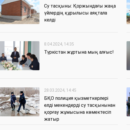
Су тасқыны: Қоржындағы жаңа
үйлердің құрылысы аяқтала
келді
8.04.2024, 14:35
Түркістан жұртына мың алғыс!
28.03.2024, 14:45
БҚО полиция қызметкерлері
елді мекендерді су тасқынынан
қорғау жұмысына көмектесіп
жатыр