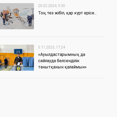
20.02.2024, 9:30
Тоң тез жібіп, қар күрт ерісе...
5.11.2023, 17:24
«Ауылдастарымның да
сайлауда белсенділік
танытқанын қалаймын»