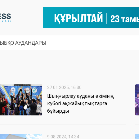
СЫ
БҚО АУДАНДАРЫ
27.01.2025, 16:30
Шыңғырлау ауданы әкімінің
кубогі ақжайықтықтарға
бұйырды
9.08.2024, 14:34