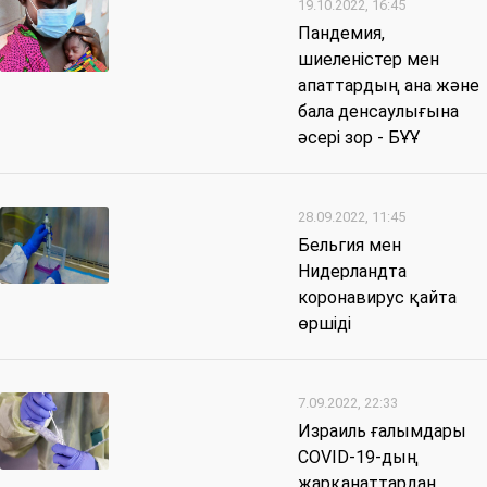
19.10.2022, 16:45
Пандемия,
шиеленістер мен
апаттардың ана және
бала денсаулығына
әсері зор - БҰҰ
28.09.2022, 11:45
Бельгия мен
Нидерландта
коронавирус қайта
өршіді
7.09.2022, 22:33
Израиль ғалымдары
COVID-19-дың
жарқанаттардан