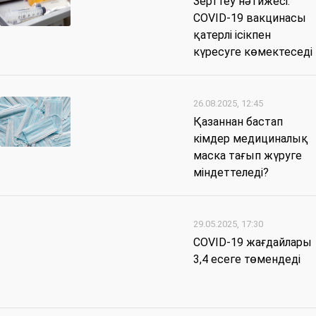
Зерттеу нәтижесі:
COVID-19 вакцинасы
қатерлі ісікпен
күресуге көмектеседі
26.08.2025, 12:45
Қазаннан бастап
кімдер медициналық
маска тағып жүруге
міндеттеледі?
29.05.2025, 17:30
COVID-19 жағдайлары
3,4 есеге төмендеді