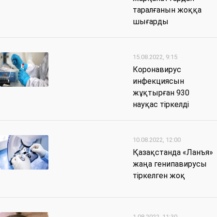
таралғанын жоққа
шығарды
15.08.2022, 9:15
Коронавирус
инфекциясын
жұқтырған 930
науқас тіркелді
10.08.2022, 12:00
Қазақстанда «Ланъя»
жаңа генипавирусы
тіркелген жоқ
1.08.2022, 11:30