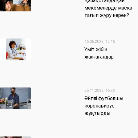
Қазақстанда қай
мекемелерде маска
тағып жүру керек?
16.06.2023, 12:15
Үміт жібін
жалғағандар
25.11.2022, 16:33
Әйгілі футболшы
коронавирус
жұқтырды