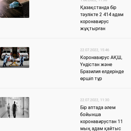
Қазақстанда бір
тәулікте 2 414 адам
коронавирус
жұқтырған
22.07.2022, 15:46
Коронавирус АҚШ,
Үндістан және
Бразилия елдерінде
өршіп тұр
22.07.2022, 11:30
Бір аптада әлем
бойынша
коронавирустан 11
мың адам қайтыс