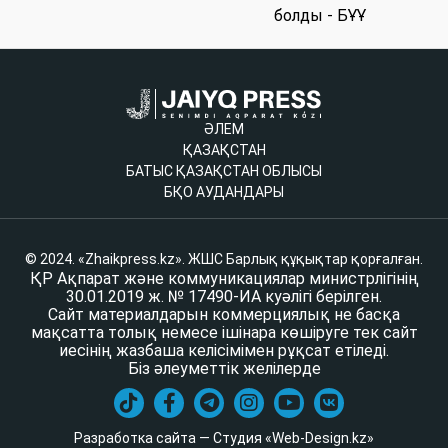
болды - БҰҰ
ӘЛЕМ
ҚАЗАҚСТАН
БАТЫС ҚАЗАҚСТАН ОБЛЫСЫ
БҚО АУДАНДАРЫ
© 2024. «Zhaikpress.kz». ЖШС Барлық құқықтар қорғалған.
ҚР Ақпарат және коммуникациялар министрлігінің
30.01.2019 ж. № 17490-ИА куәлігі берілген.
Сайт материалдарын коммерциялық не басқа
мақсатта толық немесе ішінара көшіруге тек сайт
иесінің жазбаша келісімімен рұқсат етіледі.
Біз әлеуметтік желілерде
Разработка сайта — Студия «Web-Design.kz»