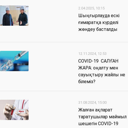
2.04.2025, 10:15
Шыңғырлауда ескі
ғимаратқа күрделі
жөндеу басталды
12.11.2024, 12:53
COVID-19 САЛҒАН
ЖАРА: оңалту мен
сауықтыру жайлы не
білеміз?
31.08.2024, 15:00
Жалған ақпарат
таратушылар маймыл
шешегін COVID-19