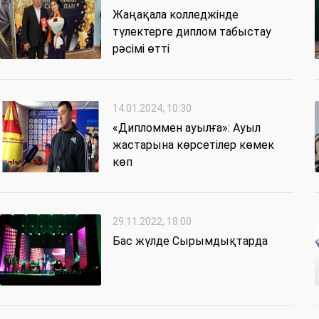
Жаңақала колледжінде
түлектерге диплом табыстау
рәсімі өтті
14.01.2024, 10:30
«Дипломмен ауылға»: Ауыл
жастарына көрсетілер көмек
көп
29.11.2022, 18:00
Бас жүлде Сырымдықтарда