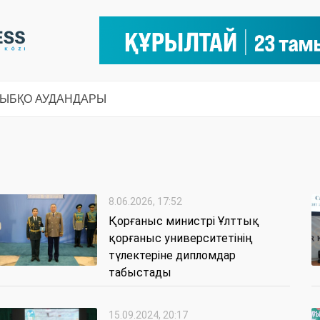
СЫ
БҚО АУДАНДАРЫ
8.06.2026, 17:52
Қорғаныс министрі Ұлттық
қорғаныс университетінің
түлектеріне дипломдар
табыстады
15.09.2024, 20:17