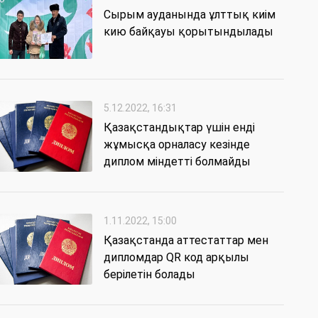
Сырым ауданында ұлттық киім
кию байқауы қорытындылады
5.12.2022, 16:31
Қазақстандықтар үшін енді
жұмысқа орналасу кезінде
диплом міндетті болмайды
1.11.2022, 15:00
Қазақстанда аттестаттар мен
дипломдар QR код арқылы
берілетін болады