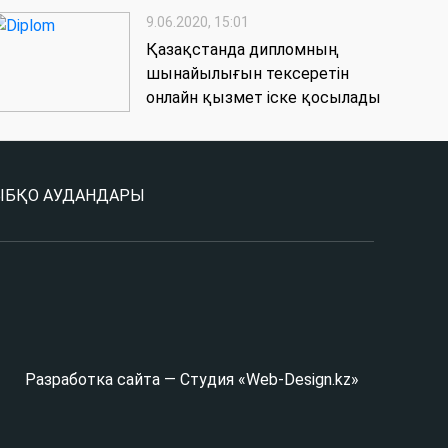
9.06.2020, 15:01
Қазақстанда дипломның
шынайылығын тексеретін
онлайн қызмет іске қосылады
Ы
БҚО АУДАНДАРЫ
Разработка сайта — Студия «Web-Design.kz»