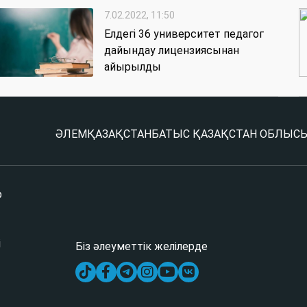
7.02.2022, 11:50
Елдегі 36 университет педагог
дайындау лицензиясынан
айырылды
ӘЛЕМ
ҚАЗАҚСТАН
БАТЫС ҚАЗАҚСТАН ОБЛЫС
р
і
Біз әлеуметтік желілерде