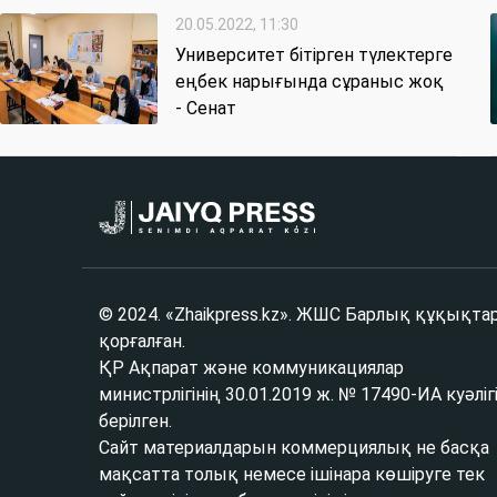
20.05.2022, 11:30
Университет бітірген түлектерге
еңбек нарығында сұраныс жоқ
- Сенат
© 2024. «Zhaikpress.kz». ЖШС Барлық құқықта
қорғалған.
ҚР Ақпарат және коммуникациялар
министрлігінің 30.01.2019 ж. № 17490-ИА куәліг
берілген.
Сайт материалдарын коммерциялық не басқа
мақсатта толық немесе ішінара көшіруге тек