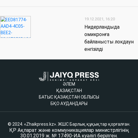
19.12.2021, 16:20
Нидерландыда
омикронға
байланысты локдаун
енгізілді
ӘЛЕМ
ҚАЗАҚСТАН
БАТЫС ҚАЗАҚСТАН ОБЛЫСЫ
БҚО АУДАНДАРЫ
© 2024. «Zhaikpress.kz». ЖШС Барлық құқықтар қорғалған.
ҚР Ақпарат және коммуникациялар министрлігінің
30.01.2019 ж. № 17490-ИА куәлігі берілген.