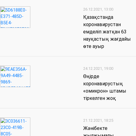
26.12.2021, 13:00
Қазақстанда
коронавирустан
емделіп жатқан 63
науқастың жағдайы
өте ауыр
24.12.2021, 19:00
Өңірде
коронавирустың
«омикрон» штамы
тіркелген жоқ
21.12.2021, 18:25
Жәнібекте
жылжымалы