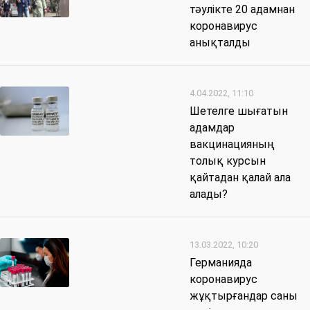
тәулікте 20 адамнан
коронавирус
анықталды
4.04.2022, 11:10
Шетелге шығатын
адамдар
вакцинацияның
толық курсын
қайтадан қалай ала
алады?
13.03.2022, 10:20
Германияда
коронавирус
жұқтырғандар саны