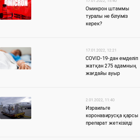
17.01.2022, 15:40
Омикрон штаммы
туралы не білуіміз
керек?
17.01.2022, 12:21
COVID-19-дан емделіп
жатқан 275 адамның
жағдайы ауыр
2.01.2022, 11:40
Израильге
коронавирусқа қарсы
препарат жеткізілді