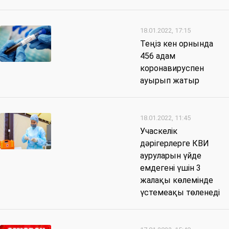
18.01.2022, 17:15
Теңіз кен орнында
456 адам
коронавируспен
ауырып жатыр
18.01.2022, 11:45
Учаскелік
дәрігерлерге КВИ
ауруларын үйде
емдегені үшін 3
жалақы көлемінде
үстемеақы төленеді