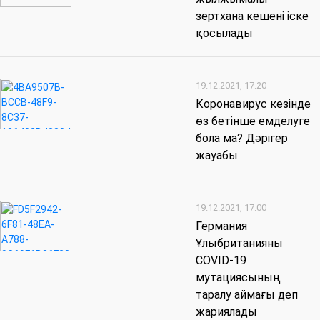
зертхана кешені іске
қосылады
19.12.2021, 17:20
Коронавирус кезінде
өз бетінше емделуге
бола ма? Дәрігер
жауабы
19.12.2021, 17:00
Германия
Ұлыбританияны
COVID-19
мутациясының
таралу аймағы деп
жариялады