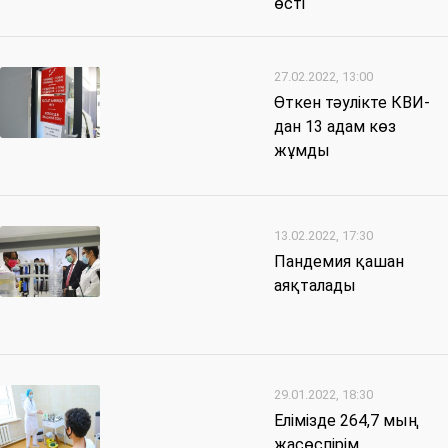
өсті
27.02.2022, 13:00
Өткен тәулікте КВИ-
дан 13 адам көз
жұмды
13.02.2022, 17:30
Пандемия қашан
аяқталады
29.01.2022, 18:30
Елімізде 264,7 мың
жасөспірім