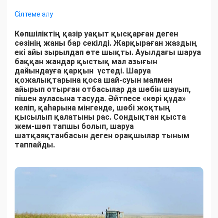
Сілтеме алу
Көпшіліктің қазір уақыт қысқарған деген
сөзінің жаны бар секілді. Жарқыраған жаздың
екі айы зырылдап өте шықты. Ауылдағы шаруа
баққан жандар қыстық мал азығын
дайындауға қарқын үстеді. Шаруа
қожалықтарына қоса шай-суын малмен
айырып отырған отбасылар да шөбін шауып,
пішен ауласына тасуда. Әйтпесе «кәрі құда»
келіп, қаһарына мінгенде, шөбі жоқтың
қысылып қалатыны рас. Сондықтан қыста
жем-шөп тапшы болып, шаруа
шатқаяқтанбасын деген орақшылар тыным
таппайды.