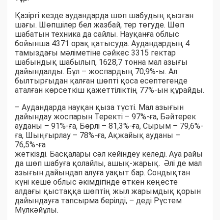
Қазіргі кезде аудандарда шөп шабудың қызған
шағы. Шөпшілер бел жазбай, тер төгуде. Шөп
шабатын техника да сайлы. Науқанға облыс
бойынша 4371 орақ қатысуда. Аудандардың 4
тамыздағы мәліметіне сәйкес 3315 гектар
шабындық шабылып, 1628,7 тонна мал азығы
дайындалды. Бұл – жоспардың 70,9%-ы. Ал
былтырғыдан қалған шөпті қоса есептегенде
аталған көрсеткіш қажеттіліктің 77%-ын құрайды.
– Аудандарда науқан қыза түсті. Мал азығын
дайындау жоспарын Теректі – 97%-ға, Бәйтерек
ауданы – 91%-ға, Бөрлі – 81,3%-ға, Сырым – 79,6%-
ға, Шыңғырлау – 78%-ға, Ақжайық ауданы –
76,5%-ға
жеткізді. Басқалары сәл кейіндеу келеді. Ауа райы
да шөп шабуға қолайлы, ашық-жарық. Әлі де мал
азығын дайындап алуға уақыт бар. Сондықтан
күні кеше облыс әкімдігінде өткен кеңесте
алдағы қыстаққа шөптің жыл жарымдық қорын
дайындауға тапсырма берілді, – деді Рүстем
Мүлкәйұлы.