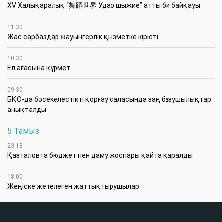
XV Халықаралық “舞蹈世界 Удао шыжие” атты би байқауы
11:30
Жас сарбаздар жауынгерлік қызметке кірісті
10:30
Ел ағасына құрмет
09:30
БҚО-да бәсекелестікті қорғау саласында заң бұзушылықтар
анықталды
5 Тамыз
23:18
Қазталовта бюджет пен даму жоспары қайта қаралды
18:00
Жеңіске жетелеген жаттықтырушылар