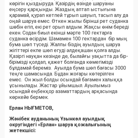
көрігін қыздыруда. Қазірдің өзінде шаруаны
еңсеру қарқынды. Жаздың аптап ыстығына
қарамай, қурап кетпей тұрып шауып, тасып алу да
оңай шаруа емес. Өткен жылы бірінші рет суданка
шөбін егіп, екі рет орып алдым. Жақсы өнім береді
екен. Содан биыл екінші мәрте 100 гектарға
суданка өсірдім. Шамамен 100 гектардан бір мың
бума шөп түседі. Жалпы біздің ауылдың шаруа
жігіттері екпе шөп егуді әлдеқашан қолға алды.
Қазіргі науқан кезінде де, былайғы уақытта да бір-
бірімізді қолдап, қажет болғанда көмегімізді
бұлдамай береміз. Ауылда бума шөп бағасы 3000
теңге шамасында. Бұдан жоғары көтерілген
емес. Он жыл болды осындай бағамен халыққа
ұсынылады. Жастар ұйымшыл. Ауылымыз
осындай еңбекқор азаматтардың арқасында
көркейе бермек.
Ерлан НЫҒМЕТОВ,
Жәнібек ауданының Ұзынкөл ауылдық
округіндегі «Ерлан» шаруа қожалығының
жетекшісі: