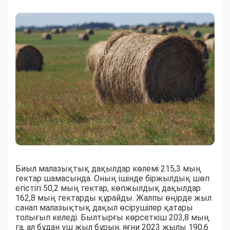
Биыл малазықтық дақылдар көлемі 215,3 мың
гектар шамасында. Оның ішінде біржылдық шөп
егістігі 50,2 мың гектар, көпжылдық дақылдар
162,8 мың гектарды құрайды. Жалпы өңірде жыл
санап малазықтық дақыл өсірушілер қатары
толығып келеді. Былтырғы көрсеткіш 203,8 мың
га, ал бұдан үш жыл бұрын, яғни 2023 жылы 190,6