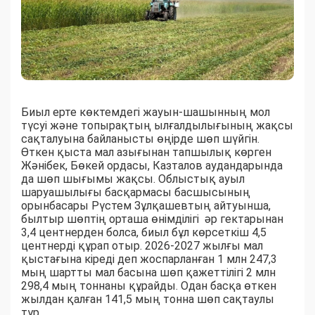
Биыл ерте көктемдегі жауын-шашынның мол
түсуі және топырақтың ылғалдылығының жақсы
сақталуына байланысты өңірде шөп шүйгін.
Өткен қыста мал азығынан тапшылық көрген
Жәнібек, Бөкей ордасы, Казталов аудандарында
да шөп шығымы жақсы. Облыстық ауыл
шаруашылығы басқармасы басшысының
орынбасары Рүстем Зұлқашевтың айтуынша,
былтыр шөптің орташа өнімділігі әр гектарынан
3,4 центнерден болса, биыл бұл көрсеткіш 4,5
центнерді құрап отыр. 2026-2027 жылғы мал
қыстағына кіреді деп жоспарланған 1 млн 247,3
мың шартты мал басына шөп қажеттілігі 2 млн
298,4 мың тоннаны құрайды. Одан басқа өткен
жылдан қалған 141,5 мың тонна шөп сақтаулы
тұр.