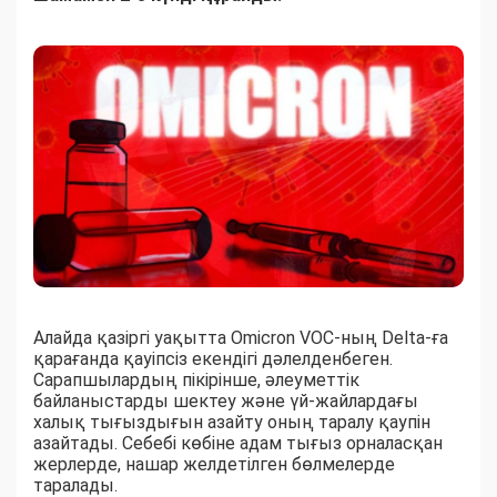
Алайда қазіргі уақытта Omicron VOC-ның Delta-ға
қарағанда қауіпсіз екендігі дәлелденбеген.
Сарапшылардың пікірінше, әлеуметтік
байланыстарды шектеу және үй-жайлардағы
халық тығыздығын азайту оның таралу қаупін
азайтады. Себебі көбіне адам тығыз орналасқан
жерлерде, нашар желдетілген бөлмелерде
таралады.