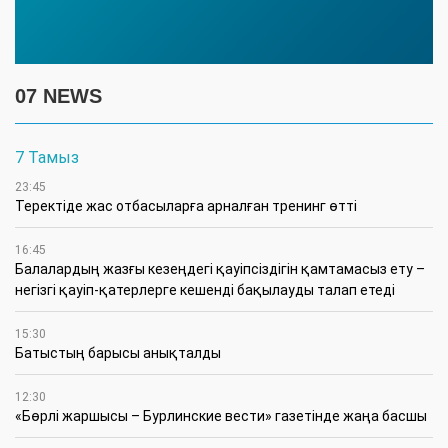
07 NEWS
7 Тамыз
23:45
​Теректіде жас отбасыларға арналған тренинг өтті
16:45
Балалардың жазғы кезеңдегі қауіпсіздігін қамтамасыз ету –
негізгі қауіп-қатерлерге кешенді бақылауды талап етеді
15:30
Батыстың барысы анықталды
12:30
«Бөрлі жаршысы – Бурлинские вести» газетінде жаңа басшы