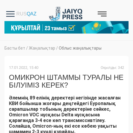
Басты бет
/
Жаңалықтар
/
Облыс жаңалықтары
17.01.2022, 15:40
Оқылды: 342
ОМИКРОН ШТАММЫ ТУРАЛЫ НЕ
БІЛУІМІЗ КЕРЕК?
Әлемнің 89 елінің деректері негізінде жасалған
КВИ бойынша жоғары деңгейдегі Еуропалық
сарапшылар тобының деректеріне сәйкес,
Omicron VOC нұсқасы Delta нұсқасына
қарағанда 3-4 есе көп трансмиссивтілеу.
Солайша, Omicron-ның екі есе көбею уақыты
шамамен 2-3 күнді құрайды.