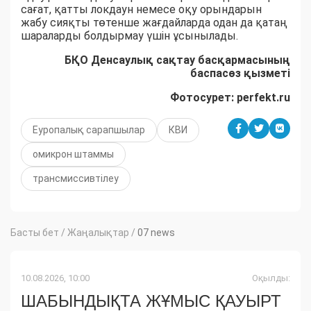
сағат, қатты локдаун немесе оқу орындарын
жабу сияқты төтенше жағдайларда одан да қатаң
шараларды болдырмау үшін ұсынылады.
БҚО Денсаулық сақтау басқармасының
баспасөз қызметі
Фотосурет: perfekt.ru
Еуропалық сарапшылар
КВИ
омикрон штаммы
трансмиссивтілеу
Басты бет
/
Жаңалықтар
/
07 news
10.08.2026, 10:00
Оқылды:
ШАБЫНДЫҚТА ЖҰМЫС ҚАУЫРТ