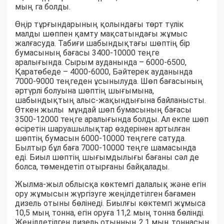
мың га болды.
Өңір тұрғындарының қолындағы төрт түлік
малды шөппен қамту мақсатындағы жұмыс
жалғасуда. Табиғи шабындықтағы шөптің бір
бумасының бағасы 3400-10000 теңге
аралығында. Сырым ауданында – 6000-6500,
Қаратөбеде – 4000-6000, Бәйтерек ауданында
7000-9000 теңгеден ұсынылуда. Шөп бағасының
әртүрлі болуына шөптің шығымына,
шабындықтың алыс-жақындығына байланысты.
Өткен жылы мұндай шөп бумасының бағасы
3500-12000 теңге аралығында болды. Ал екпе шөп
өсіретін шаруашылықтар өздерінен артылған
шөптің бумасын 6000-10000 теңгеге сатуда.
Былтыр бұл баға 7000-10000 теңге шамасында
еді. Биыл шөптің шығымдылығы бағаны сәл де
болса, төмендетіп отырғаны байқалады.
Жылма-жыл облысқа көктемгі далалық және егін
ору жұмысын жүргізуге жеңілдетілген бағамен
дизель отыны бөлінеді. Биылғы көктемгі жұмыса
10,5 мың тонна, егін оруға 11,2 мың тонна бөлінді.
Жеңілдетілген дизель отынның 2,1 мың тоннасын