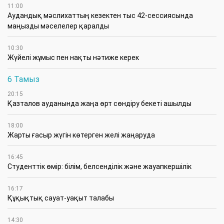
11:00
Аудандық мәслихаттың кезектен тыс 42-сессиясында
маңызды мәселелер қаралды
10:30
Жүйелі жұмыс пен нақты нәтиже керек
6 Тамыз
20:15
Қазталов ауданында жаңа өрт сөндіру бекеті ашылды
18:00
Жарты ғасыр жүгін көтерген желі жаңаруда
16:45
Студенттік өмір: білім, белсенділік және жауапкершілік
16:17
Құқықтық сауат-уақыт талабы
14:30