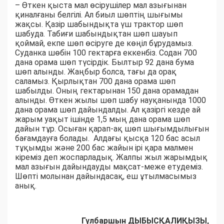
– Өткен қыста мал өсірушілер мал азығынан
қиналғаны белгілі. Ал биыл шөптің шығымы
жақсы. Қазір шабындықта үш трактор шөп
шабуда. Табиғи шабындықтан шөп шауып
қоймай, екпе шөп өсіруге де көңіл бұрудамыз.
Суданка шөбін 100 гектарға еккенбіз. Содан 700
дана орама шөп түсірдік. Былтыр 92 дана бума
шөп алынды. Жаңбыр болса, тағы да орақ
саламыз. Қырлықтан 700 дана орама шөп
шабылды. Оның гектарынан 150 дана орамадан
алынды. Өткен жылы шөп шабу науқанында 1000
дана орама шөп дайындалды. Ал қазіргі кезде ай
жарым уақыт ішінде 1,5 мың дана орама шөп
дайын тұр. Осыған қарап-ақ шөп шығымдылығын
бағамдауға болады. Алдағы қысқа 120 бас асыл
тұқымды және 200 бас жайын ірі қара малмен
кіреміз деп жоспарладық. Жалпы жыл жарымдық
мал азығын дайындауды мақсат-меже етудеміз.
Шөпті молынан дайындасақ, еш ұтылмасымыз
анық.
Гүлбаршын ДЫБЫСҚАЛИҚЫЗЫ,