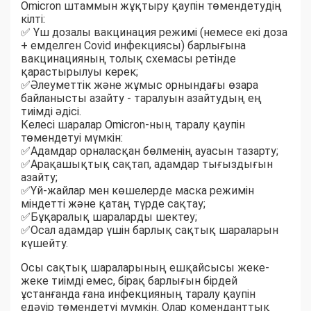
Omicron штаммын жұқтыру қаупін төмендетудің
кілті:
✅ Үш дозалы вакцинация режимі (немесе екі доза
+ емделген Covid инфекциясы) барлығына
вакцинацияның толық схемасы ретінде
қарастырылуы керек;
✅Әлеуметтік және жұмыс орнындағы өзара
байланысты азайту - таралуын азайтудың ең
тиімді әдісі.
Келесі шаралар Omicron-ның таралу қаупін
төмендетуі мүмкін:
✅Адамдар орналасқан бөлменің ауасын тазарту;
✅Арақашықтық сақтап, адамдар тығыздығын
азайту;
✅Үй-жайлар мен көшелерде маска режимін
міндетті және қатаң түрде сақтау;
✅Бұқаралық шараларды шектеу;
✅Осал адамдар үшін барлық сақтық шараларын
күшейту.
Осы сақтық шараларының ешқайсысы жеке-
жеке тиімді емес, бірақ барлығын бірдей
ұстанғанда ғана инфекцияның таралу қаупін
едәуір төмендетуі мүмкін. Олар коменданттық