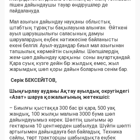
пішен дайындаушы тауар өндірушілер де
пайдалануда.
Мал азығын дайындау науқаны облыстық
штабтың тұрақты бақылауына алынған. Өйткені
ауыл шаруашылығы саласының дамуы
шаруалардың еңбек нәтижесіне байланысты
екені белгілі. Ауыл-аудандар биыл мал азығынан
тапшылық көрмейтін сыңайлы. Шөпшілердің
жем-шөп дайындау қарқыны соны аңғартқандай.
Қара суық күзге дейін бір жылдық емес, жыл
жарымдық шөп қоры дайын боларына сенім бар.
Серік БЕКСЕЙІТОВ,
Шыңғырлау ауданы Ақтау ауылдық округіндегі
«Азат» шаруа қожалығының жетекшісі:
– Биылғы қыстаққа 300 бас ірі қара, 500 уақ
жандық, 100 жылқы малына 3000 бума шөп
дайындауымыз керек. Шөптің шығымы әр
гектарына 10 центнерден шабылуда. Шүйгін шөпті
артығымен дайындауға бел байладық. Техника
сайлы, төрт тракторшы шабындықта еңбек