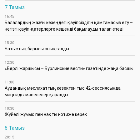
7 Тамыз
16:45
Балалардың жазғы кезеңдегі қауіпсіздігін қамтамасыз ету –
негізгі қауіп-қатерлерге кешенді бақылауды талап етеді
15:30
Батыстың барысы анықталды
12:30
«Бөрлі жаршысы – Бурлинские вести» газетінде жаңа басшы
11:00
Аудандық мәслихаттың кезектен тыс 42-сессиясында
маңызды мәселелер қаралды
10:30
Жүйелі жұмыс пен нақты нәтиже керек
6 Тамыз
20:15