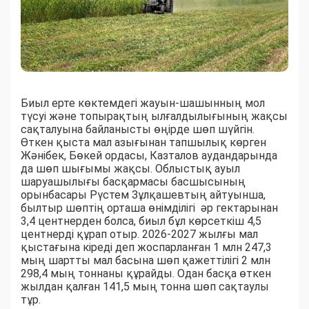
Биыл ерте көктемдегі жауын-шашынның мол
түсуі және топырақтың ылғалдылығының жақсы
сақталуына байланысты өңірде шөп шүйгін.
Өткен қыста мал азығынан тапшылық көрген
Жәнібек, Бөкей ордасы, Казталов аудандарында
да шөп шығымы жақсы. Облыстық ауыл
шаруашылығы басқармасы басшысының
орынбасары Рүстем Зұлқашевтың айтуынша,
былтыр шөптің орташа өнімділігі әр гектарынан
3,4 центнерден болса, биыл бұл көрсеткіш 4,5
центнерді құрап отыр. 2026-2027 жылғы мал
қыстағына кіреді деп жоспарланған 1 млн 247,3
мың шартты мал басына шөп қажеттілігі 2 млн
298,4 мың тоннаны құрайды. Одан басқа өткен
жылдан қалған 141,5 мың тонна шөп сақтаулы
тұр.