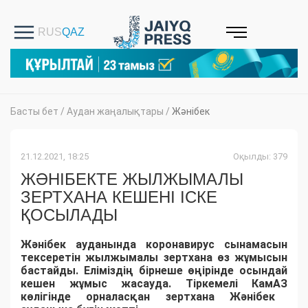
Басты бет
/
Аудан жаңалықтары
/
Жәнібек
21.12.2021, 18:25
Оқылды: 379
ЖӘНІБЕКТЕ ЖЫЛЖЫМАЛЫ
ЗЕРТХАНА КЕШЕНІ ІСКЕ
ҚОСЫЛАДЫ
Жәнібек ауданында коронавирус сынамасын
тексеретін жылжымалы зертхана
өз
жұмысын
бастайды. Еліміздің бірнеше өңірінде осындай
кешен жұмыс жасауда.
Т
іркемелі КамАЗ
көлігінде орналасқан зертхана
Жәнібек