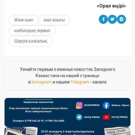
«Орал өңірі»
Жем-шөп
мал азығы
шабындық жұмыс
Шаруа қожалық
Узнайте первым о важных новостях Западного
Казахстана на нашей странице
в
Instagram
и нашем
Telegram
- канале