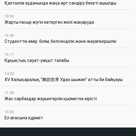
Қазталов ауданында жаңа өрт сөндіру бекеті ашылды
18:00
Жарты ғасыр жүгін көтерген желі жаңаруда
16:45
Студенттік өмір: білім, белсенділік және жауапкершілік
16:17
Құқықтық сауат-уақыт талабы
14:30
XV Халықаралық “舞蹈世界 Удао шыжие” атты би байқауы
11:30
Жас сарбаздар жауынгерлік қызметке кірісті
10:30
Ел ағасына құрмет