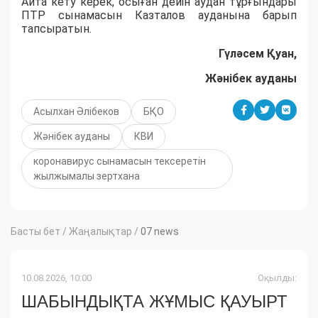
Айта кету керек, осыған дейін аудан тұрғындары
ПТР сынамасын Казталов ауданына барып
тапсыратын.
Гүләсем Қуан,
Жәнібек ауданы
Асылхан Әлібеков
БҚО
Жәнібек ауданы
КВИ
коронавирус сынамасын тексеретін
жылжымалы зертхана
Басты бет
/
Жаңалықтар
/
07 news
10.08.2026, 10:00
Оқылды:
ШАБЫНДЫҚТА ЖҰМЫС ҚАУЫРТ