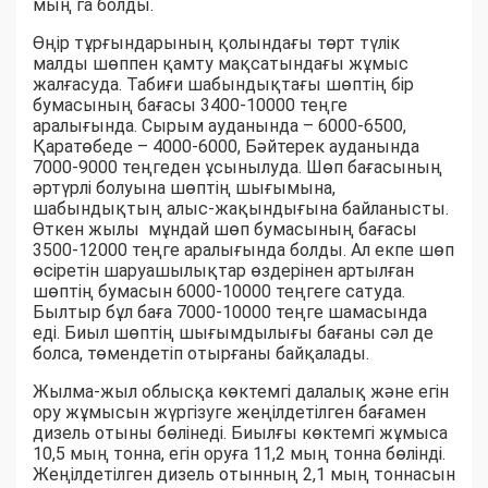
мың га болды.
Өңір тұрғындарының қолындағы төрт түлік
малды шөппен қамту мақсатындағы жұмыс
жалғасуда. Табиғи шабындықтағы шөптің бір
бумасының бағасы 3400-10000 теңге
аралығында. Сырым ауданында – 6000-6500,
Қаратөбеде – 4000-6000, Бәйтерек ауданында
7000-9000 теңгеден ұсынылуда. Шөп бағасының
әртүрлі болуына шөптің шығымына,
шабындықтың алыс-жақындығына байланысты.
Өткен жылы мұндай шөп бумасының бағасы
3500-12000 теңге аралығында болды. Ал екпе шөп
өсіретін шаруашылықтар өздерінен артылған
шөптің бумасын 6000-10000 теңгеге сатуда.
Былтыр бұл баға 7000-10000 теңге шамасында
еді. Биыл шөптің шығымдылығы бағаны сәл де
болса, төмендетіп отырғаны байқалады.
Жылма-жыл облысқа көктемгі далалық және егін
ору жұмысын жүргізуге жеңілдетілген бағамен
дизель отыны бөлінеді. Биылғы көктемгі жұмыса
10,5 мың тонна, егін оруға 11,2 мың тонна бөлінді.
Жеңілдетілген дизель отынның 2,1 мың тоннасын