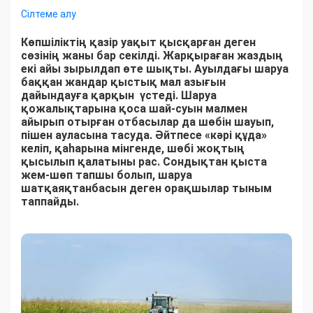
Сілтеме алу
Көпшіліктің қазір уақыт қысқарған деген
сөзінің жаны бар секілді. Жарқыраған жаздың
екі айы зырылдап өте шықты. Ауылдағы шаруа
баққан жандар қыстық мал азығын
дайындауға қарқын үстеді. Шаруа
қожалықтарына қоса шай-суын малмен
айырып отырған отбасылар да шөбін шауып,
пішен ауласына тасуда. Әйтпесе «кәрі құда»
келіп, қаһарына мінгенде, шөбі жоқтың
қысылып қалатыны рас. Сондықтан қыста
жем-шөп тапшы болып, шаруа
шатқаяқтанбасын деген орақшылар тыным
таппайды.