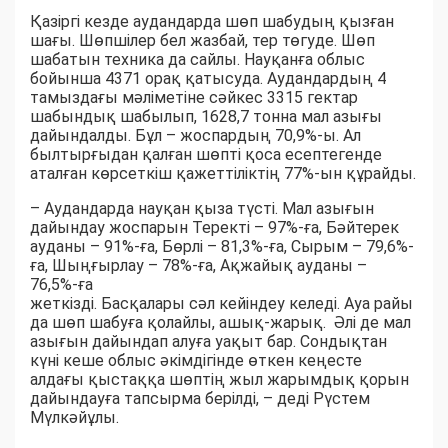
Қазіргі кезде аудандарда шөп шабудың қызған
шағы. Шөпшілер бел жазбай, тер төгуде. Шөп
шабатын техника да сайлы. Науқанға облыс
бойынша 4371 орақ қатысуда. Аудандардың 4
тамыздағы мәліметіне сәйкес 3315 гектар
шабындық шабылып, 1628,7 тонна мал азығы
дайындалды. Бұл – жоспардың 70,9%-ы. Ал
былтырғыдан қалған шөпті қоса есептегенде
аталған көрсеткіш қажеттіліктің 77%-ын құрайды.
– Аудандарда науқан қыза түсті. Мал азығын
дайындау жоспарын Теректі – 97%-ға, Бәйтерек
ауданы – 91%-ға, Бөрлі – 81,3%-ға, Сырым – 79,6%-
ға, Шыңғырлау – 78%-ға, Ақжайық ауданы –
76,5%-ға
жеткізді. Басқалары сәл кейіндеу келеді. Ауа райы
да шөп шабуға қолайлы, ашық-жарық. Әлі де мал
азығын дайындап алуға уақыт бар. Сондықтан
күні кеше облыс әкімдігінде өткен кеңесте
алдағы қыстаққа шөптің жыл жарымдық қорын
дайындауға тапсырма берілді, – деді Рүстем
Мүлкәйұлы.