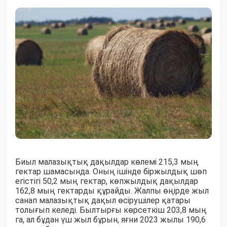
Биыл малазықтық дақылдар көлемі 215,3 мың
гектар шамасында. Оның ішінде біржылдық шөп
егістігі 50,2 мың гектар, көпжылдық дақылдар
162,8 мың гектарды құрайды. Жалпы өңірде жыл
санап малазықтық дақыл өсірушілер қатары
толығып келеді. Былтырғы көрсеткіш 203,8 мың
га, ал бұдан үш жыл бұрын, яғни 2023 жылы 190,6