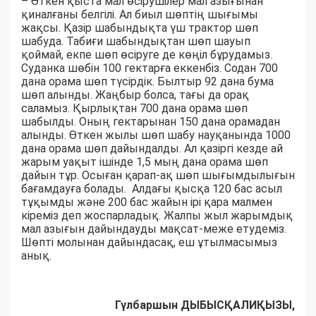
– Өткен қыста мал өсірушілер мал азығынан
қиналғаны белгілі. Ал биыл шөптің шығымы
жақсы. Қазір шабындықта үш трактор шөп
шабуда. Табиғи шабындықтан шөп шауып
қоймай, екпе шөп өсіруге де көңіл бұрудамыз.
Суданка шөбін 100 гектарға еккенбіз. Содан 700
дана орама шөп түсірдік. Былтыр 92 дана бума
шөп алынды. Жаңбыр болса, тағы да орақ
саламыз. Қырлықтан 700 дана орама шөп
шабылды. Оның гектарынан 150 дана орамадан
алынды. Өткен жылы шөп шабу науқанында 1000
дана орама шөп дайындалды. Ал қазіргі кезде ай
жарым уақыт ішінде 1,5 мың дана орама шөп
дайын тұр. Осыған қарап-ақ шөп шығымдылығын
бағамдауға болады. Алдағы қысқа 120 бас асыл
тұқымды және 200 бас жайын ірі қара малмен
кіреміз деп жоспарладық. Жалпы жыл жарымдық
мал азығын дайындауды мақсат-меже етудеміз.
Шөпті молынан дайындасақ, еш ұтылмасымыз
анық.
Гүлбаршын ДЫБЫСҚАЛИҚЫЗЫ,