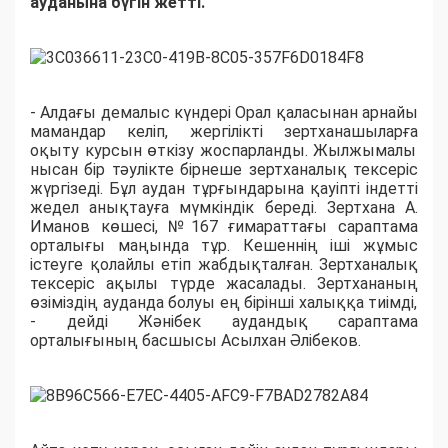
ауданына
бүгін жетті.
- Алдағы демалыс күндері
Орал қаласынан
арнайы
мамандар
келіп,
жергілікті зертханашылар
ға
оқыту курсы
н өткізу
жоспарланды. Жылжымалы
нысан бір тәулікте бірнеше зертханалық тексеріс
жүргізеді. Бұл аудан тұрғындарын
а
қауіпті індетті
жедел анықтауға мүмкіндік береді.
З
ертхана
А.
Иманов көшесі, №167 ғимарат
тағы
сараптама
орталығы
маңында тұр.
Кешеннің іші
жұмыс
істеуге қолайлы етіп жабдықталған.
Зертханалық
тексеріс
ақылы түрде жасалады.
Зертхананың
өзіміздің ауданда болуы
ең бірінші
халыққа тиімді,
- дейді Жәнібек аудандық сараптама
орталығының басшысы Асылхан Әлібеков.