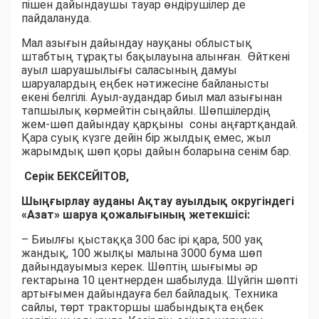
пішен дайындаушы тауар өндірушілер де
пайдалануда.
Мал азығын дайындау науқаны облыстық
штабтың тұрақты бақылауына алынған. Өйткені
ауыл шаруашылығы саласының дамуы
шаруалардың еңбек нәтижесіне байланысты
екені белгілі. Ауыл-аудандар биыл мал азығынан
тапшылық көрмейтін сыңайлы. Шөпшілердің
жем-шөп дайындау қарқыны соны аңғартқандай.
Қара суық күзге дейін бір жылдық емес, жыл
жарымдық шөп қоры дайын боларына сенім бар.
Серік БЕКСЕЙІТОВ,
Шыңғырлау ауданы Ақтау ауылдық округіндегі
«Азат» шаруа қожалығының жетекшісі:
– Биылғы қыстаққа 300 бас ірі қара, 500 уақ
жандық, 100 жылқы малына 3000 бума шөп
дайындауымыз керек. Шөптің шығымы әр
гектарына 10 центнерден шабылуда. Шүйгін шөпті
артығымен дайындауға бел байладық. Техника
сайлы, төрт тракторшы шабындықта еңбек