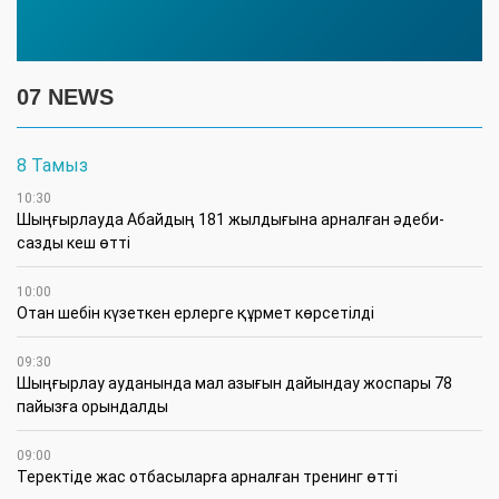
07 NEWS
8 Тамыз
10:30
Шыңғырлауда Абайдың 181 жылдығына арналған әдеби-
сазды кеш өтті
10:00
Отан шебін күзеткен ерлерге құрмет көрсетілді
09:30
​Шыңғырлау ауданында мал азығын дайындау жоспары 78
пайызға орындалды
09:00
​Теректіде жас отбасыларға арналған тренинг өтті