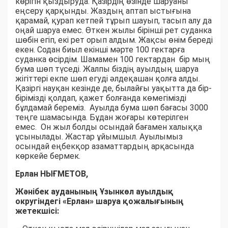
көрігін қыздыруда. Қазірдің өзінде шаруаны
еңсеру қарқынды. Жаздың аптап ыстығына
қарамай, қурап кетпей тұрып шауып, тасып алу да
оңай шаруа емес. Өткен жылы бірінші рет суданка
шөбін егіп, екі рет орып алдым. Жақсы өнім береді
екен. Содан биыл екінші мәрте 100 гектарға
суданка өсірдім. Шамамен 100 гектардан бір мың
бума шөп түседі. Жалпы біздің ауылдың шаруа
жігіттері екпе шөп егуді әлдеқашан қолға алды.
Қазіргі науқан кезінде де, былайғы уақытта да бір-
бірімізді қолдап, қажет болғанда көмегімізді
бұлдамай береміз. Ауылда бума шөп бағасы 3000
теңге шамасында. Бұдан жоғары көтерілген
емес. Он жыл болды осындай бағамен халыққа
ұсынылады. Жастар ұйымшыл. Ауылымыз
осындай еңбекқор азаматтардың арқасында
көркейе бермек.
Ерлан НЫҒМЕТОВ,
Жәнібек ауданының Ұзынкөл ауылдық
округіндегі «Ерлан» шаруа қожалығының
жетекшісі: